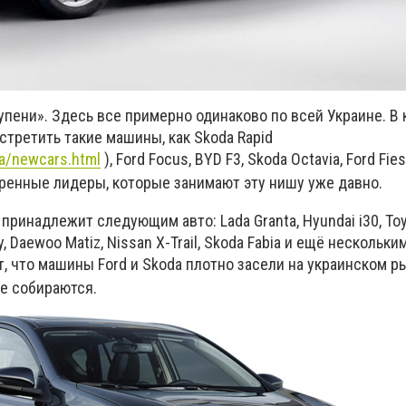
пени». Здесь все примерно одинаково по всей Украине. В 
третить такие машины, как Skoda Rapid
ua/newcars.html
), Ford Focus, BYD F3, Skoda Octavia, Ford Fiest
уверенные лидеры, которые занимают эту нишу уже давно.
принадлежит следующим авто: Lada Granta, Hyundai i30, Toy
y, Daewoo Matiz, Nissan X-Trail, Skoda Fabia и ещё нескольк
т, что машины Ford и Skoda плотно засели на украинском р
не собираются.