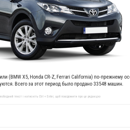
и (BMW X5, Honda CR-Z, Ferrari California) по-прежнему о
ются. Всего за этот период было продано 33548 машин.
бхідний текст і натисніть Ctrl + Enter, щоб повідомити про це редакцію