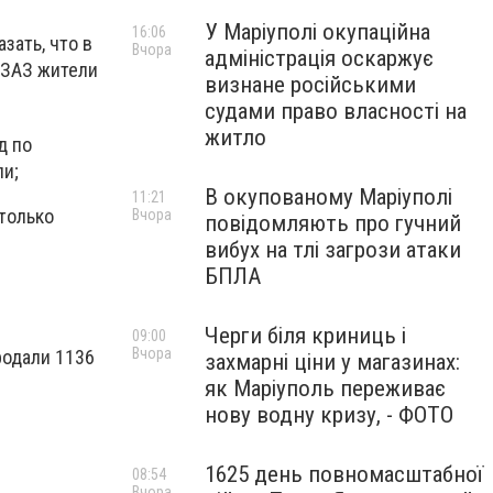
У Маріуполі окупаційна
16:06
зать, что в
Вчора
адміністрація оскаржує
о ЗАЗ жители
визнане російськими
судами право власності на
житло
д по
ли;
В окупованому Маріуполі
11:21
 только
Вчора
повідомляють про гучний
вибух на тлі загрози атаки
БПЛА
Черги біля криниць і
09:00
Вчора
родали 1136
захмарні ціни у магазинах:
як Маріуполь переживає
нову водну кризу, - ФОТО
1625 день повномасштабної
08:54
Вчора