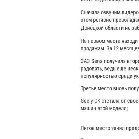
Сначала озвучим лидеров
этом регионе преобладае
Донецкой области не за
На первом месте находи
продажам. За 12 месяце
ЗАЗ Sens получила второ
радовать, ведь еще неск
популярностью среди ук
Третье место вновь полу
Geely CK отстала от сво
машин этой модели;
Пятое место занял пред