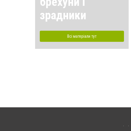
брехуни і
зрадники
Всі матеріали тут