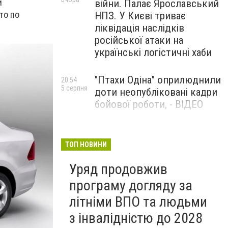
и
війни. Палає Ярославський
то по
НПЗ. У Києві триває
ліквідація наслідків
російської атаки на
українські логістичні хаби
"Птахи Одіна" оприлюднили
20:54
5 серпня
доти неопубліковані кадри
бойової роботи, - ВІДЕО
Маріуполець Андрій
17:15
5 серпня
Бєдняков зіграє тата
ТОП НОВИНИ
Петрика П’яточкина у
Уряд продовжив
новому українському
фільмі, - ФОТО
програму догляду за
літніми ВПО та людьми
з інвалідністю до 2028