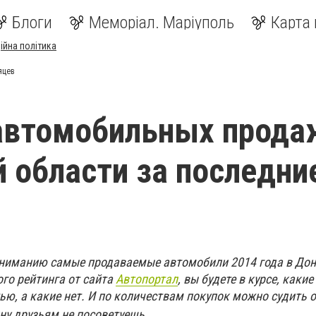
Блоги
Меморіал. Маріуполь
Карта 
ійна політика
яцев
автомобильных прода
 области за последни
ниманию самые продаваемые автомобили 2014 года в До
ого рейтинга от сайта
Автопортал
, вы будете в курсе, каки
ю, а какие нет. И по количествам покупок можно судить о
ну друзьям не посоветуешь.