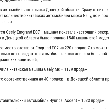
 автомобильного рынка Донецкой области. Сразу стоит ска
т количество китайских автомобилей марки Gelly, но и пр
бывают:
тся Geely Emgrand EC7 – машина показала настоящий рекор
в в Донецкой области было продано 1540 машин этой моде
е место, отстав от Emgrand EC7 на 220 продаж. Это может
олько лет назад этот автомобиль не пользовался большой
раинских водителей;
чила китайская машина Geely MK – 1179 продаж;
его соотечественника на 40 продаж – в Донецкой области п
ставительский автомобиль Hyundai Accent – 1033 продаж.