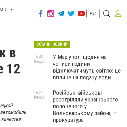
міста
Рус
ОСТАННІ НОВИНИ
ж в
У Маріуполі щодня на
16:45
Вчора
чотири години
е 12
відключатимуть світло: це
вплине на подачу води
Російські військові
16:27
Вчора
розстріляли українського
нецкой
полоненого у
е автомобили
Волноваському районі, —
 качестве
прокуратура