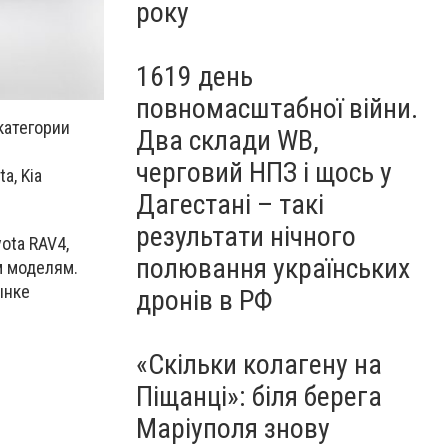
року
1619 день
повномасштабної війни.
категории
Два склади WB,
черговий НПЗ і щось у
a, Kia
Дагестані – такі
результати нічного
ota RAV4,
полювання українських
им моделям.
ынке
дронів в РФ
«Скільки колагену на
Піщанці»: біля берега
Маріуполя знову