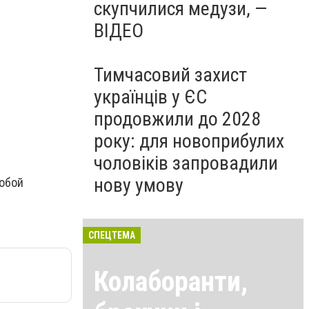
скупчилися медузи, —
ВІДЕО
Тимчасовий захист
українців у ЄС
продовжили до 2028
року: для новоприбулих
чоловіків запровадили
нову умову
собой
СПЕЦТЕМА
Колаборанти,