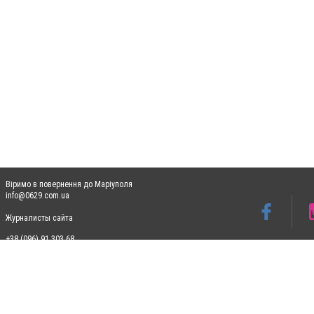
Віримо в повернення до Маріуполя
info@0629.com.ua
Журналисты сайта
+38 (096) 91 303 68
Допускається цитування матеріалів без отримання попередньої згоди 0629.com.ua за
пошукових систем гіперпосилання на цитовані статті не нижче другого абзацу в тек
Матеріали з плашками "Новини компаній", "Промо", "Партнерський матеріал", "Партнер