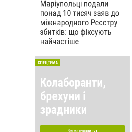
Маріупольці подали
понад 10 тисяч заяв до
міжнародного Реєстру
збитків: що фіксують
найчастіше
СПЕЦТЕМА
Колаборанти,
брехуни і
зрадники
Всі матеріали тут