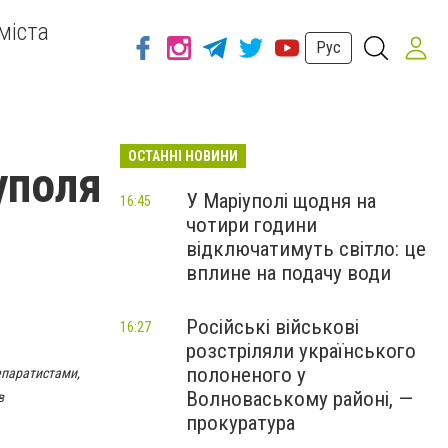
міста
Рус
ОСТАННІ НОВИНИ
уполя
У Маріуполі щодня на
16:45
чотири години
відключатимуть світло: це
вплине на подачу води
Російські військові
16:27
розстріляли українського
полоненого у
епаратистами,
Волноваському районі, —
в
прокуратура