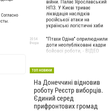
війни. Палає Ярославський
НПЗ. У Києві триває
ліквідація наслідків
 Согласно
російської атаки на
исты.
українські логістичні хаби
"Птахи Одіна" оприлюднили
20:54
Вчора
доти неопубліковані кадри
бойової роботи, - ВІДЕО
Маріуполець Андрій
17:15
Вчора
Бєдняков зіграє тата
ТОП НОВИНИ
Петрика П’яточкина у
На Донеччині відновив
новому українському
фільмі, - ФОТО
роботу Реєстр виборців.
Єдиний серед
прифронтових громад