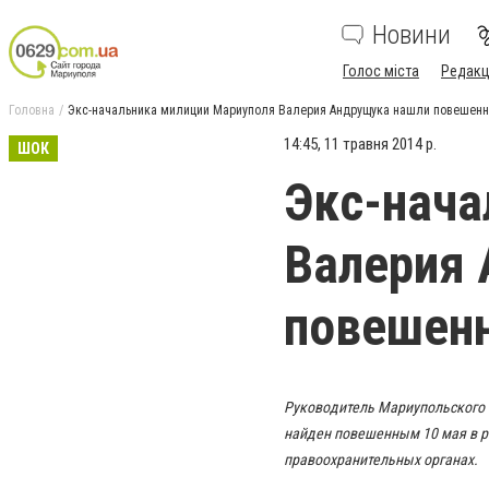
Новини
Голос міста
Редакц
Головна
Экс-начальника милиции Мариуполя Валерия Андрущука нашли повешен
14:45, 11 травня 2014 р.
ШОК
Экс-нача
Валерия
повешен
Руководитель Мариупольского 
найден повешенным 10 мая в р
правоохранительных органах.