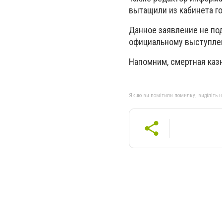
вытащили из кабинета го
Данное заявление не по
официальному выступлен
Напомним, смертная каз
Якщо ви помітили помилку, виділіть нео