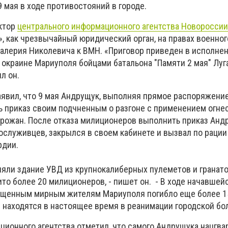
 мая в ходе противостояний в городе.
ктор
центрального информационного агентства Новороссии
, как чрезвычайный юридический орган, на правах военног
алерия Николевича к ВМН. «Приговор приведен в исполнен
 окраине Мариуполя бойцами батальона "Памяти 2 мая" Луг
л он.
аявил, что 9 мая Андрущук, выполняя прямое распоряжени
ь приказ своим подчненным о разгоне с применением огне
рожан. После отказа милиционеров выполнить приказ Анд
ослуживцев, закрылся в своем кабинете и вызвал по рации
рдии.
яли здание УВД из крупнокалиберных пулеметов и гранато
ито более 20 милиционеров, - пишет он. - В ходе начавшей
ущенным мирным жителям Мариуполя погибло еще более 15
 находятся в настоящее время в реанимации городской бо
ционного агентства отметил, что самого Андрущука нацгв