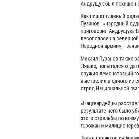
Андрущук был похищен 9
Как пишет главный реда
Пузанов, «народный суд»
приговорил Андрущука В
лесополосе на северной
Народной армии», - заяви
Михаил Пузанов также з
Ляшко, попытался отдат
оружия демонстраций го
выстрелил в одного из с
отряд Национальной гва
«Нацгвардейцы расстрел
результате чего было уб
этого стрельбы по возм
горожан и милиционеров
Также редактор информа