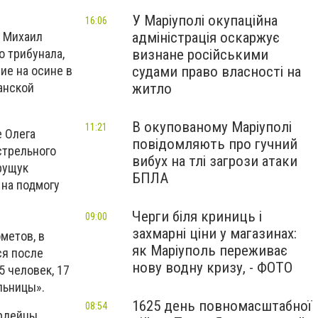
У Маріуполі окупаційна
16:06
адміністрація оскаржує
Михаил
визнане російськими
о трибунала,
судами право власності на
ие на осине в
житло
анской
В окупованому Маріуполі
11:21
е Олега
повідомляють про гучний
стрельного
вибух на тлі загрози атаки
рущук
БПЛА
 на подмогу
Черги біля криниць і
09:00
захмарні ціни у магазинах:
метов, в
як Маріуполь переживає
ся после
нову водну кризу, - ФОТО
 человек, 17
льницы».
1625 день повномасштабної
08:54
ардейцы