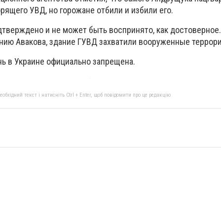
рящего УВД, но горожане отбили и избили его.
дтверждено и не может быть воспринято, как достоверное.
ию Авакова, здание ГУВД захватили вооруженные террор
нь в Украине официально запрещена.
бхідний текст і натисніть Ctrl + Enter, щоб повідомити про це редакцію