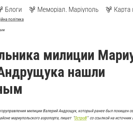
Блоги
Меморіал. Маріуполь
Карта 
ійна політика
ным
льника милиции Мари
 Андрущука нашли
ным
горуправления милиции Валерий Андрощук, который ранее был похищен с
айоне мариупольского аэропорта, пишет "
ОстроВ
" со ссылкой на источник 