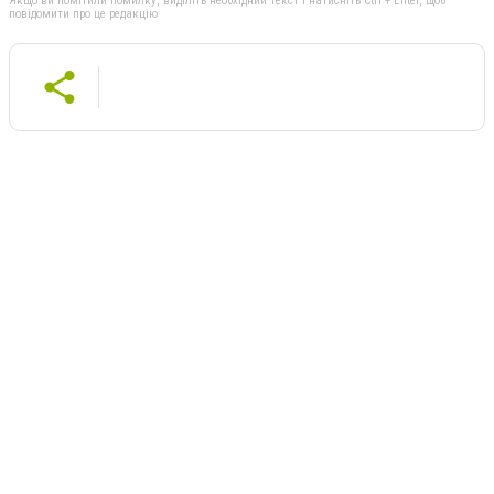
Якщо ви помітили помилку, виділіть необхідний текст і натисніть Ctrl + Enter, щоб
повідомити про це редакцію