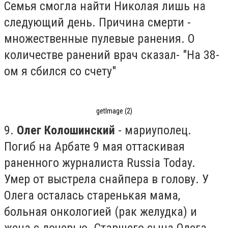
Семья смогла найти Николая лишь на
следующий день. Причина смерти -
множественные пулевые ранения. О
количестве ранений врач сказал- "На 38-
ом я сбился со счету"
getImage (2)
9.
Олег Колошинский
- мариуполец.
П
огиб на Арбате 9 мая оттаскивая
раненного журналиста Russia Today.
Умер от выстрела снайпера в голову. У
Олега осталась старенькая мама,
больная онкологией (рак желудка) и
жена с дочерью. Старшего сына Олега