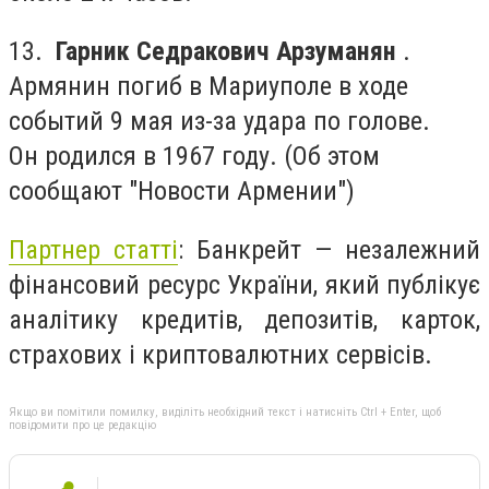
13.
Гарник Седракович Арзуманян
.
Армянин погиб в Мариуполе в ходе
событий 9 мая из-за удара по голове.
Он родился в 1967 году. (Об этом
сообщают "Новости Армении")
Партнер статті
: Банкрейт — незалежний
фінансовий ресурс України, який публікує
аналітику кредитів, депозитів, карток,
страхових і криптовалютних сервісів.
Якщо ви помітили помилку, виділіть необхідний текст і натисніть Ctrl + Enter, щоб
повідомити про це редакцію