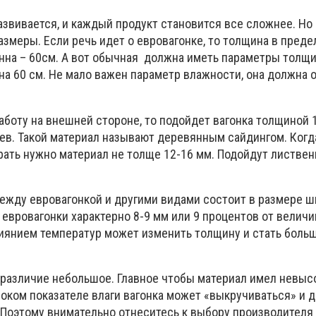
звивается, и каждый продукт становится все сложнее. Но 
змеры. Если речь идет о евровагонке, то толщина в предел
инна – 60см. А вот обычная должна иметь параметры толщи
на 60 см. Не мало важен параметр влажности, она должна 
аботу на внешней стороне, то подойдет вагонка толщиной 
ев. Такой материал называют деревянным сайдингом. Когд
рать нужно материал не толще 12-16 мм. Подойдут листве
между евровагонкой и другими видами состоит в размере 
ля евровагонки характерно 8-9 мм или 9 процентов от вели
иянием температур может изменить толщину и стать боль
о различие небольшое. Главное чтобы материал имел невы
оком показателе влаги вагонка может «выкручиваться» и д
 Поэтому внимательно отнеситесь к выбору производителя 