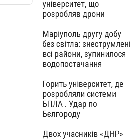
університет, що
розробляв дрони
Маріуполь другу добу
без світла: знеструмлені
всі райони, зупинилося
водопостачання
Горить університет, де
розробляли системи
БПЛА . Удар по
Бєлгороду
Двох учасників «ДНР»