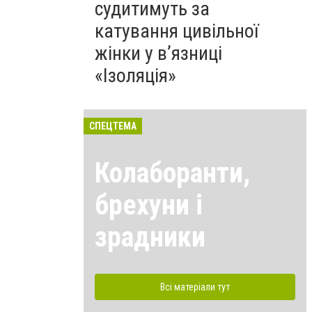
судитимуть за
катування цивільної
жінки у в’язниці
«Ізоляція»
СПЕЦТЕМА
Колаборанти,
брехуни і
зрадники
Всі матеріали тут