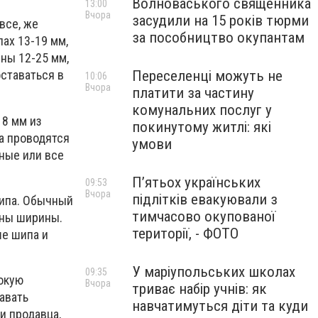
Волноваського священника
13:00
Вчора
засудили на 15 років тюрми
все, же
за пособництво окупантам
ах 13-19 мм,
ны 12-25 мм,
Переселенці можуть не
оставаться в
10:06
Вчора
платити за частину
комунальних послуг у
18 мм из
покинутому житлі: які
а проводятся
умови
нные или все
П’ятьох українських
09:53
Вчора
підлітків евакуювали з
шипа. Обычный
тимчасово окупованої
чины ширины.
території, - ФОТО
ше шипа и
У маріупольських школах
09:35
сокую
Вчора
триває набір учнів: як
авать
навчатимуться діти та куди
и продавца,