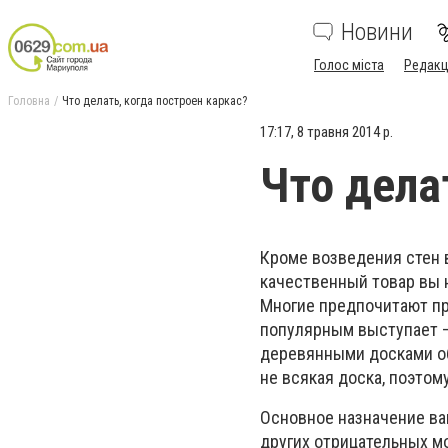
Новини
Голос міста
Редакц
Головна
Что делать, когда построен каркас?
17:17, 8 травня 2014 р.
Что дела
Кроме возведения стен 
качественный товар вы н
Многие предпочитают пр
популярным выступает – 
деревянными досками об
не всякая доска, поэтом
Основное назначение ваг
других отрицательных м