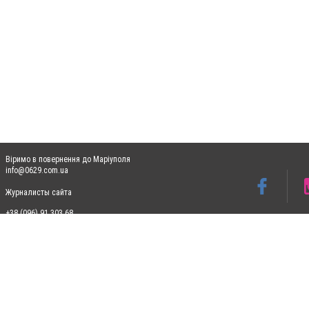
Віримо в повернення до Маріуполя
info@0629.com.ua
Журналисты сайта
+38 (096) 91 303 68
Допускається цитування матеріалів без отримання попередньої згоди 0629.com.ua за
пошукових систем гіперпосилання на цитовані статті не нижче другого абзацу в тек
Матеріали з плашками "Новини компаній", "Промо", "Партнерський матеріал", "Партнер
Реклама на сайті
Ф