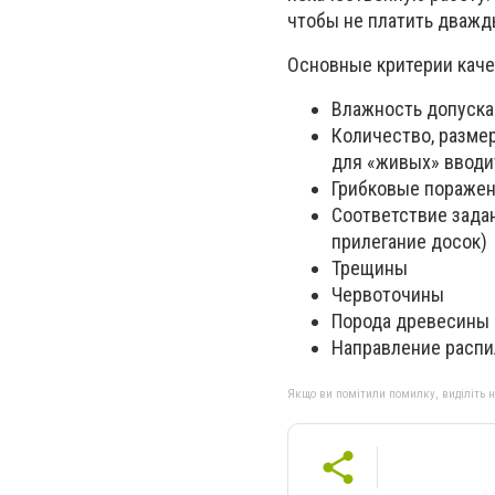
чтобы не платить дважд
Основные критерии каче
Влажность допуска
Количество, разме
для «живых» вводи
Грибковые поражени
Соответствие зада
прилегание досок)
Трещины
Червоточины
Порода древесины
Направление распи
Якщо ви помітили помилку, виділіть нео