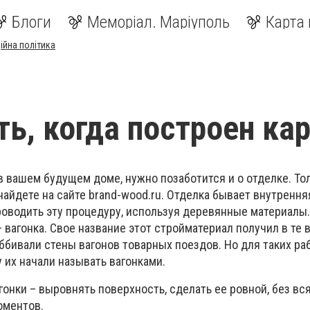
Блоги
Меморіал. Маріуполь
Карта 
ійна політика
ть, когда построен ка
в вашем будущем доме, нужно позаботится и о отделке. То
айдете на сайте brand-wood.ru. Отделка бывает внутрення
оводить эту процедуру, используя деревянные материалы
вагонка. Свое название этот стройматериал получил в те в
бивали стены вагонов товарных поездов. Но для таких ра
у их начали называть вагонками.
онки – выровнять поверхность, сделать ее ровной, без вс
оментов.