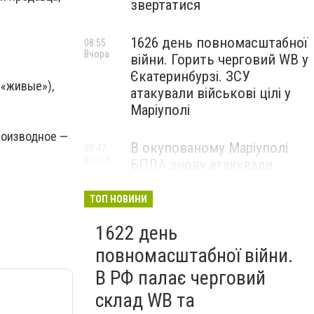
звертатися
1626 день повномасштабної
08:55
Вчора
війни. Горить черговий WB у
Єкатеринбурзі. ЗСУ
 «живые»),
атакували військові цілі у
Маріуполі
роизводное —
В окупованому Маріуполі
08:47
Вчора
БПЛА знову атакували
енергетичну інфраструктуру,
— ВІДЕО
ТОП НОВИНИ
1622 день
повномасштабної війни.
В РФ палає черговий
склад WB та