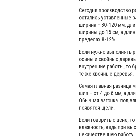
Сегодня производство ра
остались уставленные ра
ширина – 80-120 мм, дл
ширины до 15 см, а длин
пределах 8-12%.
Если нужно выполнять р
осины и хвойных деревь
внутренние работы, то б
те же хвойные деревья.
Самая главная разница 
шип – от 4 до 6 мм, а д
Обычная вагонка под вл
появятся щели.
Если говорить о цене, т
влажность, ведь при выс
некачественную работу.