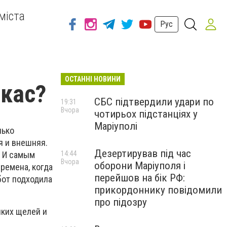
міста
Рус
ОСТАННІ НОВИНИ
ркас?
СБС підтвердили удари по
19:31
Вчора
чотирьох підстанціях у
Маріуполі
лько
я и внешняя.
Дезертирував під час
. И самым
14:44
Вчора
оборони Маріуполя і
ремена, когда
перейшов на бік РФ:
бот подходила
прикордоннику повідомили
про підозру
яких щелей и