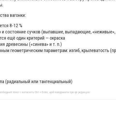
ы.
ства вагонки:
ется 8-12 %
р и состояние сучков (выпавшие, выпадающие, «неживые»,
тся ещё один критерий — окраска
я древесины («синева» и т. п.)
нным геометрическим параметрам: изгиб, крылеватость (п
ла (радиальный или тангенциальный)
бхідний текст і натисніть Ctrl + Enter, щоб повідомити про це редакцію