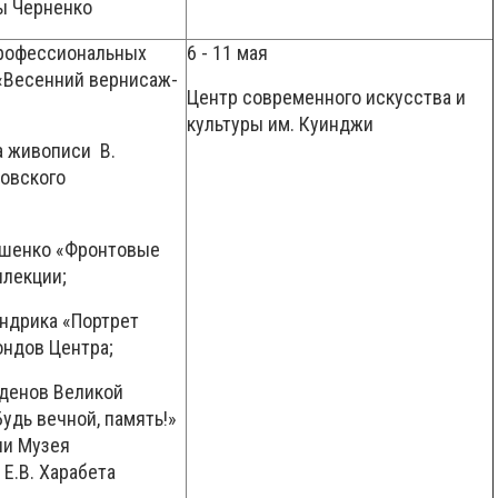
ы Черненко
профессиональных
6 - 11 мая
«Весенний вернисаж-
Центр современного искусства и
культуры им. Куинджи
а живописи В.
зовского
ошенко «Фронтовые
ллекции;
ендрика «Портрет
ондов Центра;
рденов Великой
удь вечной, память!»
ии Музея
Е.В. Харабета