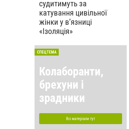
судитимуть за
катування цивільної
жінки у в’язниці
«Ізоляція»
СПЕЦТЕМА
Колаборанти,
брехуни і
зрадники
Всі матеріали тут