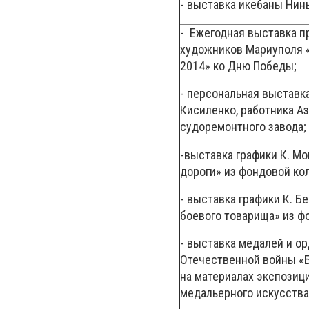
- выставка икебаны Нин
- Ежегодная выставка 
художников Мариуполя 
2014» ко Дню Победы;
- персональная выставк
Кисиленко, работника А
судоремонтного завода;
-выставка графики К. М
дороги» из фондовой ко
- выставка графики К. Б
боевого товарища» из ф
- выставка медалей и о
Отечественной войны «Б
на материалах экспозиц
медальерного искусства 