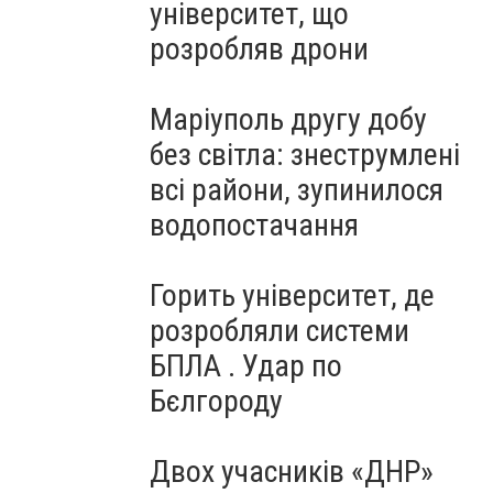
університет, що
розробляв дрони
Маріуполь другу добу
без світла: знеструмлені
всі райони, зупинилося
водопостачання
Горить університет, де
розробляли системи
БПЛА . Удар по
Бєлгороду
Двох учасників «ДНР»