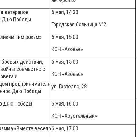
я ветеранов
6 мая, 14.30
й Дню Победы
Городская больница №2
ликим тим рокам»
6 мая, 15.00
КСН «Азовье»
 боевых действий,
6 мая, 15.00
 войны совместно с
КСН «Азовье»
совета и
дом предпринимателя
ул. Гастелло, 28
енное Дню Победы
ма ко Дню Победы
6 мая, 16.00
КСН «Хрустальный»
рамма «Вместе весело
6 мая, 17.00