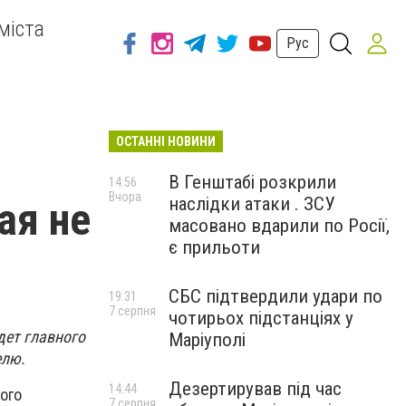
міста
Рус
ОСТАННІ НОВИНИ
В Генштабі розкрили
14:56
Вчора
наслідки атаки . ЗСУ
ая не
масовано вдарили по Росії,
є прильоти
СБС підтвердили удари по
19:31
7 серпня
чотирьох підстанціях у
дет главного
Маріуполі
елю.
Дезертирував під час
14:44
ого
7 серпня