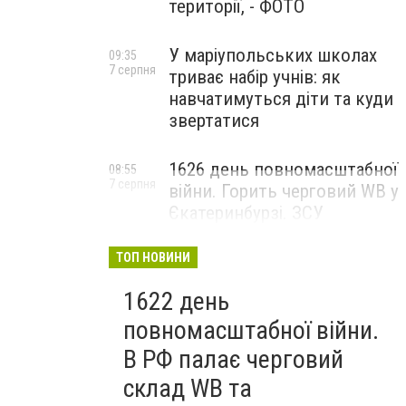
території, - ФОТО
У маріупольських школах
09:35
7 серпня
триває набір учнів: як
навчатимуться діти та куди
звертатися
1626 день повномасштабної
08:55
7 серпня
війни. Горить черговий WB у
Єкатеринбурзі. ЗСУ
атакували військові цілі у
Маріуполі
ТОП НОВИНИ
1622 день
повномасштабної війни.
В РФ палає черговий
склад WB та