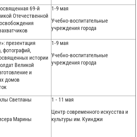
посвященная 69-й
1-9 мая
ликой Отечественной
Учебно-воспитательные
 освобождения
учреждения города
захватчиков
у»: презентация
1-9 мая
, фотографий,
Учебно-воспитательные
посвященных истории
учреждения города
солдат Великой
зготовление и
ах домов
ток
уклы Светланы
1 - 11 мая
Центр современного искусства и
бисера Марины
культуры им. Куинджи