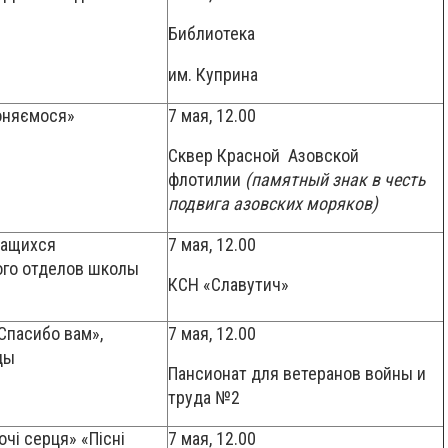
Библиотека
им. Куприна
вклоняємося»
7 мая, 12.00
Сквер Красной Азовской
флотилии
(
памятный знак в честь
подвига азовских моряков)
чащихся
7 мая, 12.00
ого отделов школы
КСН «Славутич»
Спасибо вам»,
7 мая, 12.00
ды
Пансионат для ветеранов войны и
труда №2
чі серця» «Пісні
7 мая, 12.00