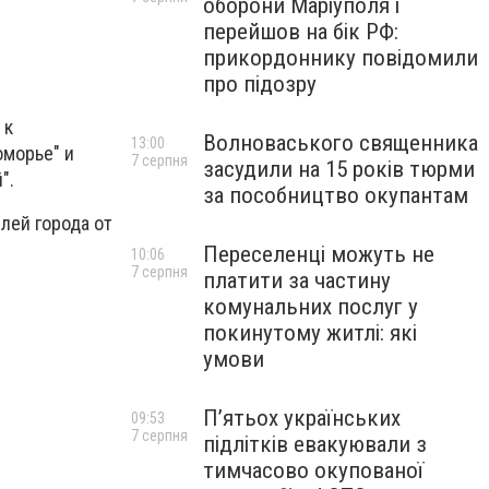
оборони Маріуполя і
перейшов на бік РФ:
прикордоннику повідомили
про підозру
 к
Волноваського священника
13:00
оморье" и
7 серпня
засудили на 15 років тюрми
".
за пособництво окупантам
лей города от
Переселенці можуть не
10:06
7 серпня
платити за частину
комунальних послуг у
покинутому житлі: які
умови
П’ятьох українських
09:53
7 серпня
підлітків евакуювали з
тимчасово окупованої