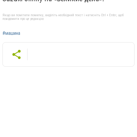
Якщо ви помітили помилку, виділіть необхідний текст і натисніть Ctrl + Enter, щоб
повідомити про це редакцію
#машина