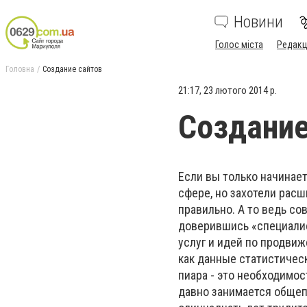
Новини
Голос міста
Редакц
Головна
Создание сайтов
21:17, 23 лютого 2014 р.
Создание
Если вы только начинает
сфере, но захотели расш
правильно. А то ведь с
доверившись «специалис
услуг и идей по продвиж
как данные статистичес
пиара - это необходимос
давно занимается общеп