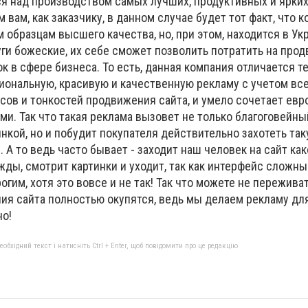
ся над производством самых лучших, продуктивных и ярких
 вам, как заказчику, в данном случае будет тот факт, что 
 образцам высшего качества, но, при этом, находится в Укр
луги божеские, их себе сможет позволить потратить на про
к в сфере бизнеса. То есть, данная компания отличается те
ональную, красивую и качественную рекламу с учетом вс
ов и тонкостей продвижения сайта, и умело сочетает ев
и. Так что такая реклама вызовет не только благоговейны
кой, но и побудит покупателя действительно захотеть та
 А то ведь часто бывает - заходит наш человек на сайт как
жды, смотрит картинки и уходит, так как интерфейс сложный
гим, хотя это вовсе и не так! Так что можете не пережива
ния сайта полностью окупятся, ведь мы делаем рекламу дл
но!
бхідний текст і натисніть Ctrl + Enter, щоб повідомити про це редакцію