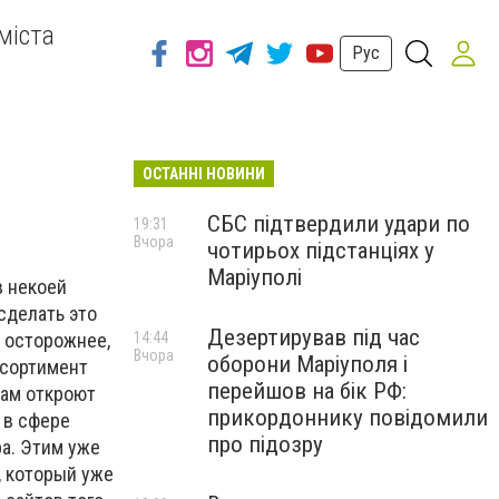
міста
Рус
ОСТАННІ НОВИНИ
СБС підтвердили удари по
19:31
Вчора
чотирьох підстанціях у
Маріуполі
в некоей
 сделать это
Дезертирував під час
 осторожнее,
14:44
Вчора
оборони Маріуполя і
ссортимент
перейшов на бік РФ:
вам откроют
прикордоннику повідомили
 в сфере
про підозру
ра. Этим уже
, который уже