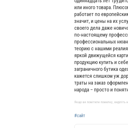
одиннадцать лет трудит
или иного товара. Плюсом
работает по европейским
значит, и цены на их ус
своего дела даже новичо
по-настоящему професси
профессиональных нюанс
теорию с нашими реалиям
яркой движущейся картин
продукцию купить и себе.
заграничного бутика оде
кажется слишком уж доро
траты на заказ оформле
народа – просто и понят
Якщо ви помітили помилку, виділіть нео
#сайт