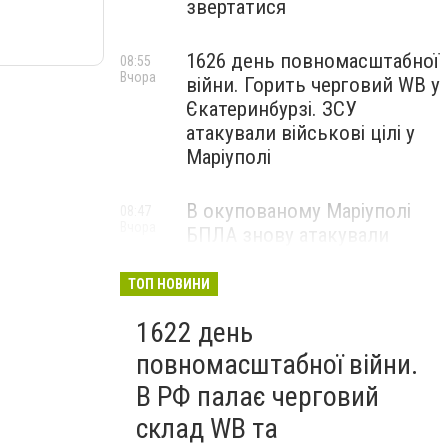
звертатися
1626 день повномасштабної
08:55
Вчора
війни. Горить черговий WB у
Єкатеринбурзі. ЗСУ
атакували військові цілі у
Маріуполі
В окупованому Маріуполі
08:47
Вчора
БПЛА знову атакували
енергетичну інфраструктуру,
— ВІДЕО
ТОП НОВИНИ
1622 день
повномасштабної війни.
В РФ палає черговий
склад WB та