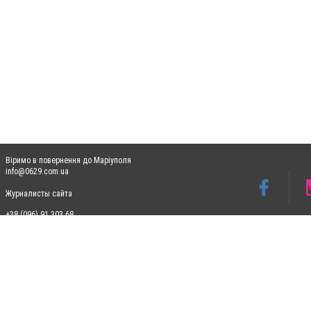
Віримо в повернення до Маріуполя
info@0629.com.ua
Журналисты сайта
+38 (096) 91 303 68
Допускається цитування матеріалів без отримання попередньої згоди 0629.com.ua за
пошукових систем гіперпосилання на цитовані статті не нижче другого абзацу в тек
Матеріали з плашками "Новини компаній", "Промо", "Партнерський матеріал", "Партнер
Реклама на сайті
Ф