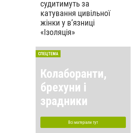
судитимуть за
катування цивільної
жінки у в’язниці
«Ізоляція»
СПЕЦТЕМА
Колаборанти,
брехуни і
зрадники
Всі матеріали тут