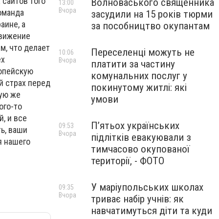
 сайтов того
Волноваського священника
13:00
Вчора
команда
засудили на 15 років тюрми
аине, а
за пособництво окупантам
движение
м, что делает
Переселенці можуть не
10:06
ех
Вчора
платити за частину
ропейскую
комунальних послуг у
й страх перед
покинутому житлі: які
кую же
умови
ого-то
, и все
П’ятьох українських
09:53
ть, ваши
Вчора
підлітків евакуювали з
я нашего
тимчасово окупованої
території, - ФОТО
У маріупольських школах
09:35
Вчора
триває набір учнів: як
навчатимуться діти та куди