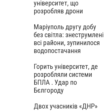
університет, що
розробляв дрони
Маріуполь другу добу
без світла: знеструмлені
всі райони, зупинилося
водопостачання
Горить університет, де
розробляли системи
БПЛА . Удар по
Бєлгороду
Двох учасників «ДНР»