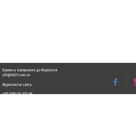
Віримо в повернення до Маріуполя
info@0629.com.ua
Журналисты сайта
+38 (096) 91 303 68
Допускається цитування матеріалів без отримання попередньої згоди 0629.com.ua за
пошукових систем гіперпосилання на цитовані статті не нижче другого абзацу в тек
Матеріали з плашками "Новини компаній", "Промо", "Партнерський матеріал", "Партнер
Реклама на сайті
Ф