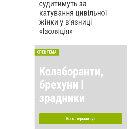
судитимуть за
катування цивільної
жінки у в’язниці
«Ізоляція»
СПЕЦТЕМА
Колаборанти,
брехуни і
зрадники
Всі матеріали тут