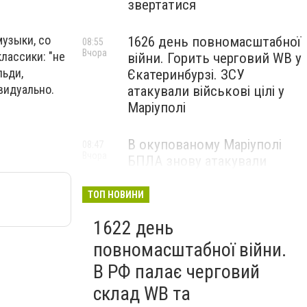
звертатися
узыки, со
1626 день повномасштабної
08:55
Вчора
классики: "не
війни. Горить черговий WB у
льди,
Єкатеринбурзі. ЗСУ
видуально.
атакували військові цілі у
Маріуполі
В окупованому Маріуполі
08:47
Вчора
БПЛА знову атакували
енергетичну інфраструктуру,
— ВІДЕО
ТОП НОВИНИ
1622 день
повномасштабної війни.
В РФ палає черговий
склад WB та