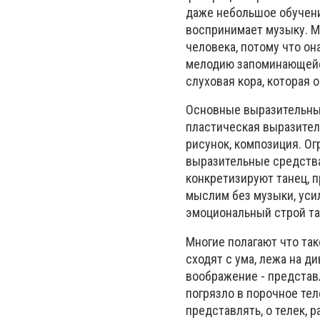
даже небольшое обучени
воспринимает музыку. М
человека, потому что он
мелодию запоминающейся
слуховая кора, которая
Основные выразительные
пластическая выразител
рисунок, композиция. Ог
выразительные средства
конкретизируют танец, п
мыслим без музыки, ус
эмоциональный строй та
Многие полагают что та
сходят с ума, лежа на д
воображение - представ
погрязло в порочное тел
представлять, о телек, р