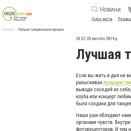
Новини
Голос міста
Редакц
Головна
Лучшая танцевальная музыка
20:57, 20 лютого 2014 р.
Лучшая 
Если вы жить и дня не 
разыскивая
лучшаую та
выводя соседей из себя
клуба или концерт любим
была создана для танцев
Наши уши обладают наи
органами чувств. Внутри 
фоторецепторов. И тем н