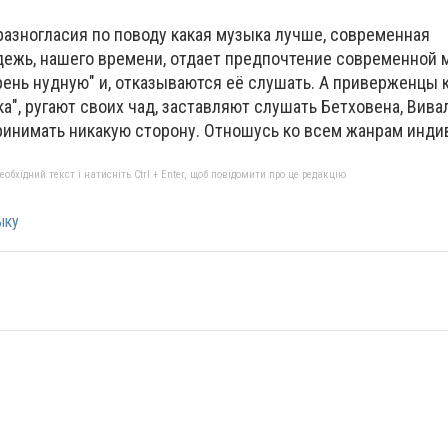
разногласия по поводу какая музыка лучше, современная
дежь, нашего времени, отдает предпочтение современной м
 хрень нудную" и, отказываются её слушать. А приверженцы 
ка", ругают своих чад, заставляют слушать Бетховена, Вива
принимать никакую сторону. Отношусь ко всем жанрам инди
бхідний текст і натисніть Ctrl + Enter, щоб повідомити про це редакцію
ыку