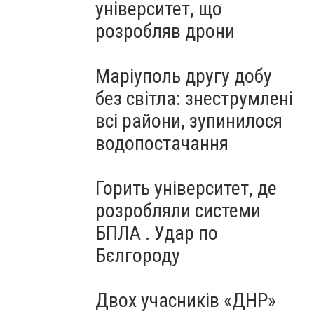
університет, що
розробляв дрони
Маріуполь другу добу
без світла: знеструмлені
всі райони, зупинилося
водопостачання
Горить університет, де
розробляли системи
БПЛА . Удар по
Бєлгороду
Двох учасників «ДНР»