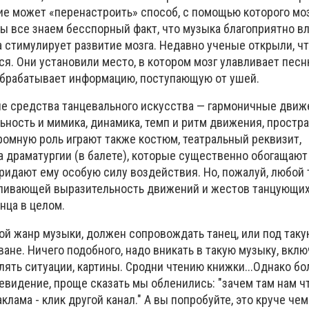
е может «перенастроить» способ, с помощью которого мо
ы все знаем бесспорный факт, что музыка благоприятно вл
а стимулирует развитие мозга. Недавно ученые открыли, ч
. Они установили место, в котором мозг улавливает песн
 обрабатывает информацию, поступающую от ушей.
 средства танцевального искусства — гармоничные движе
ьность и мимика, динамика, темп и ритм движения, прост
ромную роль играют также костюм, театральный реквизит,
 драматургии (в балете), которые существенно обогащают
ридают ему особую силу воздействия. Но, пожалуй, любой 
иливающей выразительность движений и жестов танцующих
нца в целом.
кой жанр музыки, должен сопровождать танец, или под так
иване. Ничего подобного, надо вникать в такую музыку, вкл
лять ситуации, картины. Сродни чтению книжки...Однако б
евидение, проще сказать мы обленились: "зачем там нам ч
аклама - клик другой канал." А вы попробуйте, это круче чем