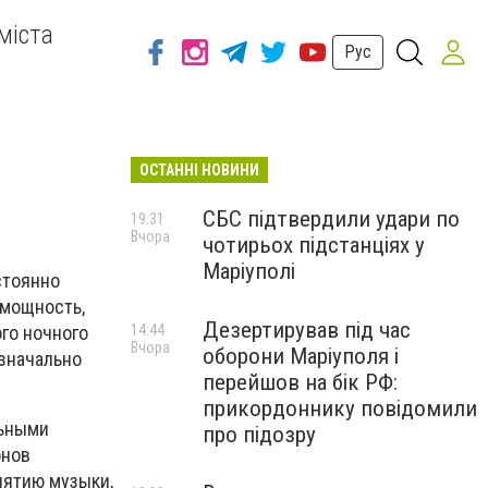
міста
Рус
ОСТАННІ НОВИНИ
СБС підтвердили удари по
19:31
Вчора
чотирьох підстанціях у
Маріуполі
стоянно
 мощность,
Дезертирував під час
го ночного
14:44
Вчора
оборони Маріуполя і
изначально
перейшов на бік РФ:
прикордоннику повідомили
льными
про підозру
онов
иятию музыки,