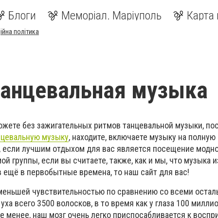
Блоги
Меморіал. Маріуполь
Карта 
ійна політика
танцевальная музыка
можете без зажигательных ритмов танцевальной музыки, по
нцевальную музыку
, находите, включаете музыку на полную
, если лучшим отдыхом для вас является посещение модно
ой группы, если вы считаете, также, как и мы, что музыка 
 ещё в первобытные времена, то наш сайт для вас!
меньшей чувствительностью по сравнению со всеми оста
уха всего 3500 волосков, в то время как у глаза 100 милли
е менее, наш мозг очень легко приспосабливается к воспр