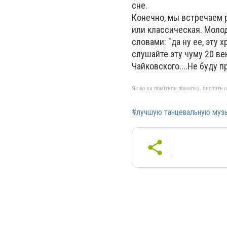
сне.
Конечно, мы встречаем 
или классическая. Моло
словами: "да ну ее, эту
слушайте эту чуму 20 ве
Чайковского....Не буду 
Якщо ви помітили помилку, виділіть нео
#лучшую танцевальную муз