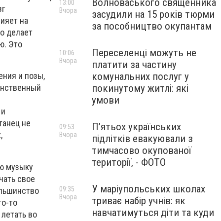
Волноваського священника
13:00
зг
Вчора
засудили на 15 років тюрми
ияет на
за пособництво окупантам
то делает
ю. Это
Переселенці можуть не
10:06
Вчора
платити за частину
комунальних послуг у
ния и позы,
покинутому житлі: які
ранственный
умови
 и
танец не
П’ятьох українських
09:53
,
Вчора
підлітків евакуювали з
тимчасово окупованої
території, - ФОТО
ую музыку
ючать свое
У маріупольських школах
09:35
ольшинство
Вчора
триває набір учнів: як
то-то
навчатимуться діти та куди
 летать во