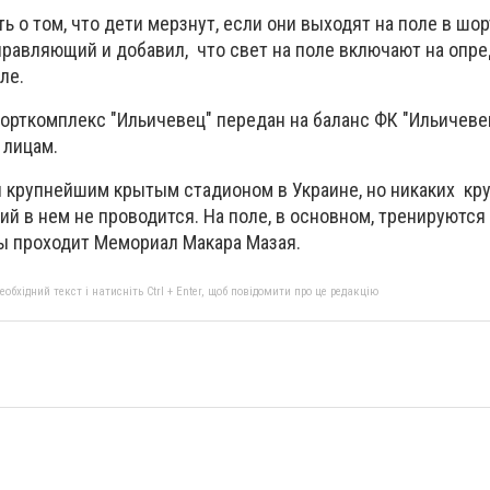
ь о том, что дети мерзнут, если они выходят на поле в шор
управляющий и добавил, что свет на поле включают на опр
ле.
орткомплекс "Ильичевец" передан на баланс ФК "Ильичевец
 лицам.
 крупнейшим крытым стадионом в Украине, но никаких кр
й в нем не проводится. На поле, в основном, тренируются
ды проходит Мемориал Макара Мазая.
бхідний текст і натисніть Ctrl + Enter, щоб повідомити про це редакцію