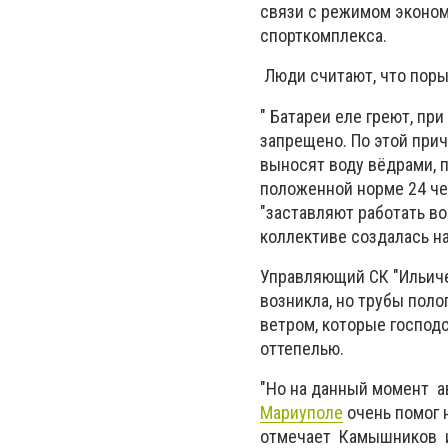
связи с режимом эконом
спорткомплекса.
Люди считают, что поры
" Батареи еле греют, пр
запрещено. По этой прич
выносят воду вёдрами, п
положенной норме 24 че
"заставляют работать во
коллективе создалась н
Управляющий СК "Ильич
возникла, но трубы пол
ветром, которые господс
оттепелью.
"Но на данный момент а
Мариуполе
очень помог н
отмечает Камышников и 