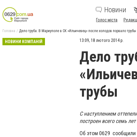
Новини
Голос міста
Редакц
Головна
Дело труба: В Мариуполе в СК «Ильичевец» после холодов порвало трубы
13:09, 18 лютого 2014 р.
НОВИНИ КОМПАНІЙ
Дело тру
«Ильичев
трубы
C наступлением оттепел
построен всего семь лет
Об этом 0629 сообщили 