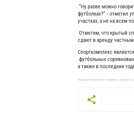
"Ну разве можно говорит
футболках?" - отметил 
участках, а не на всем по
Отметим, что крытый сп
сдают в аренду частным
Спорткомплекс является
футбольных соревновани
а также в последние го
Якщо ви помітили помилку, виділіть нео