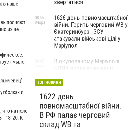
звертатися
к в наше
1626 день повномасштабної
08:55
е выполняют
Вчора
війни. Горить черговий WB у
чно их не
Єкатеринбурзі. ЗСУ
атакували військові цілі у
Маріуполі
офическое:
В окупованому Маріуполі
твует мыло,
08:47
Вчора
БПЛА знову атакували
енергетичну інфраструктуру,
Ильичевец".
— ВІДЕО
ТОП НОВИНИ
футболках и
1622 день
повномасштабної війни.
 что на поле
В РФ палає черговий
я -18-20. К
склад WB та