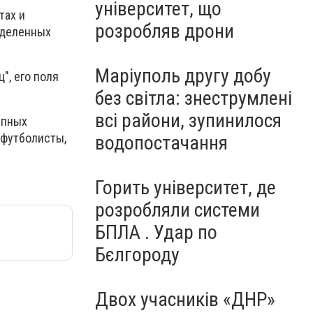
університет, що
тах и
розробляв дрони
еделенных
Маріуполь другу добу
", его поля
без світла: знеструмлені
всі райони, зупинилося
упных
 футболисты,
водопостачання
Горить університет, де
розробляли системи
БПЛА . Удар по
Бєлгороду
Двох учасників «ДНР»