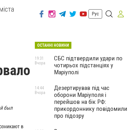
міста
Рус
ОСТАННІ НОВИНИ
СБС підтвердили удари по
19:31
Вчора
чотирьох підстанціях у
рвало
Маріуполі
Дезертирував під час
14:44
Вчора
оборони Маріуполя і
перейшов на бік РФ:
ый был
прикордоннику повідомили
про підозру
озникают в