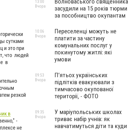
Волноваського священника
13:00
Вчора
засудили на 15 років тюрми
за пособництво окупантам
Переселенці можуть не
10:06
егорически
Вчора
платити за частину
цы сутками
комунальних послуг у
ц и это при
покинутому житлі: які
т, что людей
умови
ще в
П’ятьох українських
09:53
Вчора
ительно
підлітків евакуювали з
точным
тимчасово окупованої
затем резкой
території, - ФОТО
У маріупольських школах
09:35
ник в
Вчора
триває набір учнів: як
енно," -
навчатимуться діти та куди
плексе не