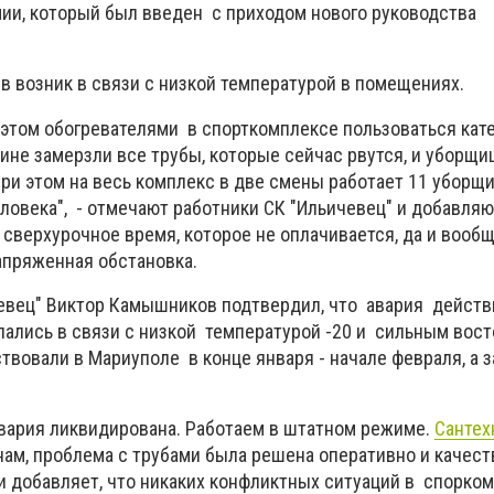
ии, который был введен с приходом нового руководства
в возник в связи с низкой температурой в помещениях.
и этом обогревателями в спорткомплексе пользоваться кат
ине замерзли все трубы, которые сейчас рвутся, и уборщи
ри этом на весь комплекс в две смены работает 11 уборщи
ловека", - отмечают работники СК "Ильичевец" и добавляю
 сверхурочное время, которое не оплачивается, да и вооб
апряженная обстановка.
евец" Виктор Камышников подтвердил, что авария действ
опались в связи с низкой температурой -20 и сильным вос
твовали в Мариуполе в конце января - начале февраля, а 
вария ликвидирована. Работаем в штатном режиме.
Сантех
ам, проблема с трубами была решена оперативно и качеств
добавляет, что никаких конфликтных ситуаций в спорком