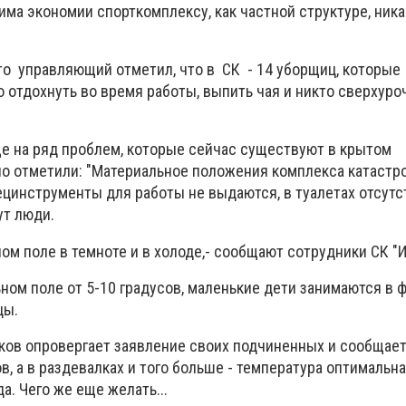
жима экономии спорткомплексу, как частной структуре, ника
 то управляющий отметил, что в СК - 14 уборщиц, которы
 отдохнуть во время работы, выпить чая и никто сверхуро
ще на ряд проблем, которые сейчас существуют в крытом
но отметили: "Материальное положения комплекса катастр
ецинструменты для работы не выдаются, в туалетах отсутс
ут люди.
ом поле в темноте и в холоде,- сообщают сотрудники СК "
ном поле от 5-10 градусов, маленькие дети занимаются в 
цы.
ков опровергает заявление своих подчиненных и сообщает,
в, а в раздевалках и того больше - температура оптимальна
а. Чего же еще желать...