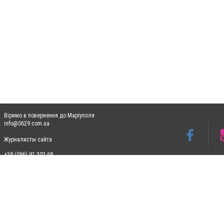
Віримо в повернення до Маріуполя
info@0629.com.ua
Журналисты сайта
+38 (096) 91 303 68
Допускається цитування матеріалів без отримання попередньої згоди 0629.com.ua за
пошукових систем гіперпосилання на цитовані статті не нижче другого абзацу в тек
Матеріали з плашками "Новини компаній", "Промо", "Партнерський матеріал", "Партнер
Реклама на сайті
Ф