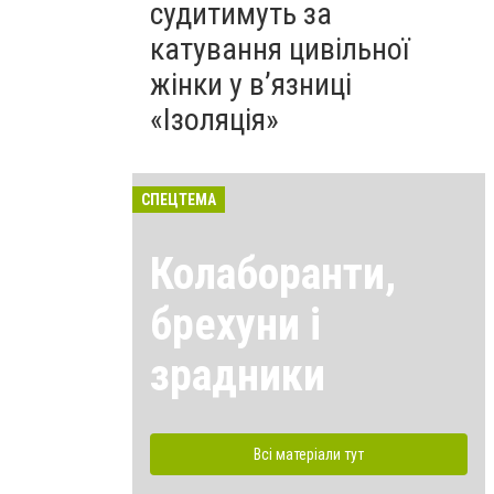
судитимуть за
катування цивільної
жінки у в’язниці
«Ізоляція»
СПЕЦТЕМА
Колаборанти,
брехуни і
зрадники
Всі матеріали тут