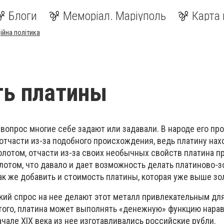
Блоги
Меморіал. Маріуполь
Карта 
ійна політика
ть платины
 вопрос многие себе задают или задавали. В народе его пр
отчасти из-за подобного происхождения, ведь платину нах
олотом, отчасти из-за своих необычных свойств платина п
олотом, что давало и дает возможность делать платиново-
к же добавить и стоимость платины, которая уже выше зо
кий спрос на нее делают этот металл привлекательным дл
того, платина может выполнять «денежную» функцию нарав
начале XIX века из нее изготавливались российские рубли.