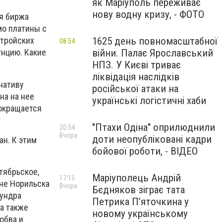
як Маріуполь переживає
нову водну кризу, - ФОТО
ая биржа
мо платины с
1625 день повномасштабної
 тройских
08:54
війни. Палає Ярославський
унцию. Какие
НПЗ. У Києві триває
ліквідація наслідків
нативу
російської атаки на
на на нее
українські логістичні хаби
сокращается
"Птахи Одіна" оприлюднили
20:54
Вчора
доти неопубліковані кадри
ан. К этим
бойової роботи, - ВІДЕО
тябрьское,
Маріуполець Андрій
17:15
не Норильска
Вчора
Бєдняков зіграє тата
Тундра
Петрика П’яточкина у
а также
новому українському
обва и