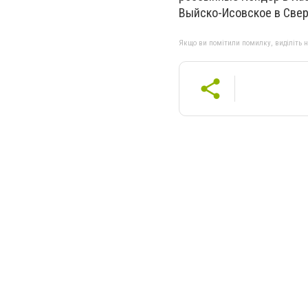
Выйско-Исовское в Свер
Якщо ви помітили помилку, виділіть нео