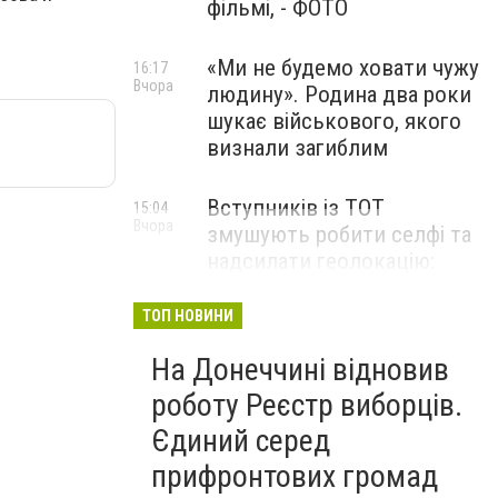
фільмі, - ФОТО
«Ми не будемо ховати чужу
16:17
Вчора
людину». Родина два роки
шукає військового, якого
визнали загиблим
Вступників із ТОТ
15:04
Вчора
змушують робити селфі та
надсилати геолокацію:
правозахисники звернулися
до МОН
ТОП НОВИНИ
На Донеччині відновив
роботу Реєстр виборців.
Єдиний серед
прифронтових громад