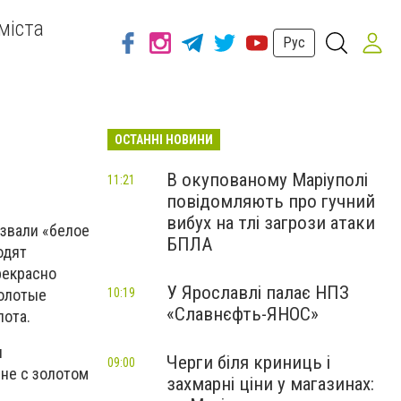
міста
Рус
ОСТАННІ НОВИНИ
В окупованому Маріуполі
11:21
повідомляють про гучний
вибух на тлі загрози атаки
озвали «белое
БПЛА
одят
рекрасно
У Ярославлі палає НПЗ
золотые
10:19
«Славнєфть-ЯНОС»
лота.
я
Черги біля криниць і
09:00
не с золотом
захмарні ціни у магазинах: