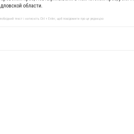
дловской области.
бхідний текст і натисніть Ctrl + Enter, щоб повідомити про це редакцію