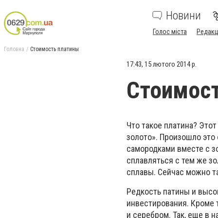
Новини
Голос міста
Редакц
Головна
Стоимость платины
17:43, 15 лютого 2014 р.
Стоимос
Что такое платина? Этот
золото». Произошло это 
самородками вместе с з
сплавляться с тем же з
сплавы. Сейчас можно та
Редкость патины и высо
инвестирования. Кроме 
и серебром. Так, еще в 