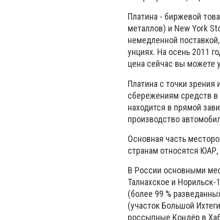
Платина - биржевой това
металлов) и New York S
немедленной поставкой,
унциях. На осень 2011 г
цена сейчас вы можете уз
Платина с точки зрения
сбережениям средств в т
находится в прямой зав
производство автомобил
Основная часть месторож
странам относятся ЮАР, 
В России основными мес
Талнахское и Норильск-
(более 99 % разведанны
(участок Большой Ихтег
россыпные Кондёр в Хаб