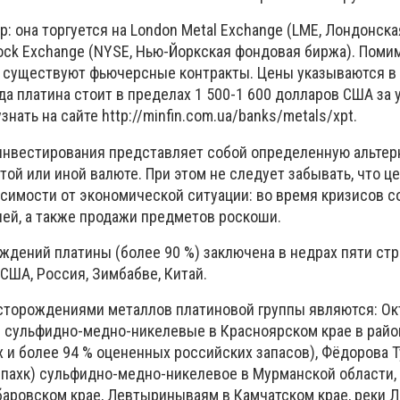
р: она торгуется на London Metal Exchange (LME, Лондонск
tock Exchange (NYSE, Нью-Йоркская фондовая биржа). Поми
 существуют фьючерсные контракты. Цены указываются в
ода платина стоит в пределах 1 500-1 600 долларов США за 
нать на сайте http://minfin.com.ua/banks/metals/xpt.
 инвестирования представляет собой определенную альтер
ой или иной валюте. При этом не следует забывать, что це
исимости от экономической ситуации: во время кризисов 
ей, а также продажи предметов роскоши.
дений платины (более 90 %) заключена в недрах пяти стр
США, Россия, Зимбабве, Китай.
торождениями металлов платиновой группы являются: Ок
1 сульфидно-медно-никелевые в Красноярском крае в райо
х и более 94 % оцененных российских запасов), Фёдорова 
ипахк) сульфидно-медно-никелевое в Мурманской области, 
аровском крае, Левтыринываям в Камчатском крае, реки Л