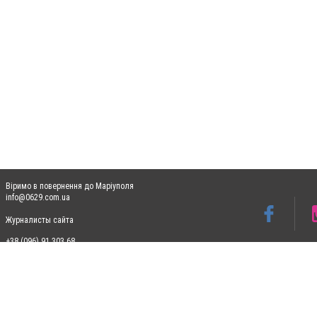
Віримо в повернення до Маріуполя
info@0629.com.ua
Журналисты сайта
+38 (096) 91 303 68
Допускається цитування матеріалів без отримання попередньої згоди 0629.com.ua за
пошукових систем гіперпосилання на цитовані статті не нижче другого абзацу в тек
Матеріали з плашками "Новини компаній", "Промо", "Партнерський матеріал", "Партнер