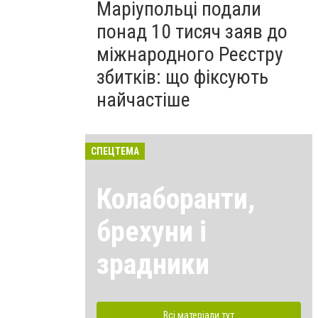
Маріупольці подали
понад 10 тисяч заяв до
міжнародного Реєстру
збитків: що фіксують
найчастіше
СПЕЦТЕМА
Колаборанти,
брехуни і
зрадники
Всі матеріали тут