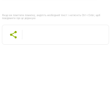
Якщо ви помітили помилку, виділіть необхідний текст і натисніть Ctrl + Enter, щоб
повідомити про це редакцію