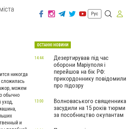
міста
Рус
ОСТАННІ НОВИНИ
Дезертирував під час
14:44
оборони Маріуполя і
перейшов на бік РФ:
ится никогда
прикордоннику повідомили
я сложилась
про підозру
мажор, можем
то обычно
Волноваського священника
 уход,
13:00
засудили на 15 років тюрми
машина,
за пособництво окупантам
ольших
ственный и