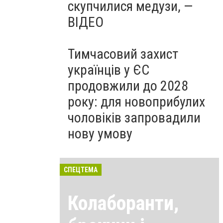
скупчилися медузи, —
ВІДЕО
Тимчасовий захист
українців у ЄС
продовжили до 2028
року: для новоприбулих
чоловіків запровадили
нову умову
СПЕЦТЕМА
Колаборанти,