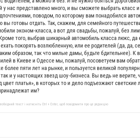
, с водителем, а можно и без. И не нужно бояться дорогови
й у нас представлено много, и вы сможете выбрать класс 
дпочтениями, поводом, по которому вам понадобился автом
ю вы готовы отдать. Так, скажем, для семейного путешеств
обили эконом-класса, а вот для свадьбы, пожалуй, без лим
Кроме того, выбрав шикарный автомобиль класса люкс, да 
хать покорять возлюбленную, или ее родителей (да, да, с
ким образом, так что милые дамы, будьте бдительнее). К 
илей в Киеве и Одессе мы, пожалуй, посоветуем вам обрат
е более пяти лет на рынке, и пользуется великой популярн
так и у настоящих звезд шоу-бизнеса. Вы ведь не верите, ч
 цвет платья», в которых то и дело подъезжают светские 
 принадлежат им?
бхідний текст і натисніть Ctrl + Enter, щоб повідомити про це редакцію