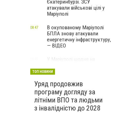
Єкатеринбурзі. ЗСУ
атакували військові цілі у
Маріуполі
В окупованому Маріуполі
08:47
БПЛА знову атакували
енергетичну інфраструктуру,
— ВІДЕО
У Маріуполі щодня на
16:45
Вчора
чотири години
відключатимуть світло: це
ТОП НОВИНИ
вплине на подачу води
Уряд продовжив
програму догляду за
літніми ВПО та людьми
з інвалідністю до 2028