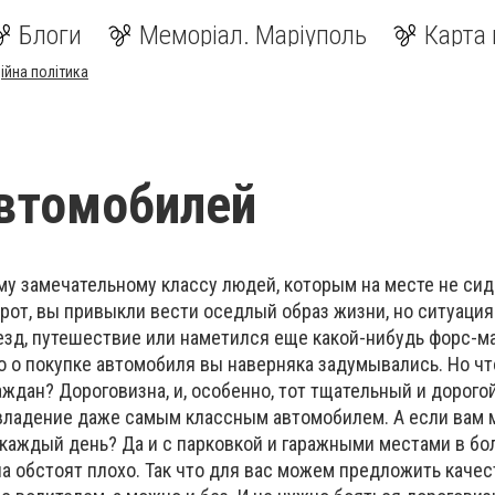
Блоги
Меморіал. Маріуполь
Карта 
ійна політика
втомобилей
му замечательному классу людей, которым на месте не сид
борот, вы привыкли вести оседлый образ жизни, но ситуаци
еезд, путешествие или наметился еще какой-нибудь форс-
о о покупке автомобиля вы наверняка задумывались. Но ч
ждан? Дороговизна, и, особенно, тот тщательный и дорогой
ладение даже самым классным автомобилем. А если вам 
 каждый день? Да и с парковкой и гаражными местами в б
ела обстоят плохо. Так что для вас можем предложить каче