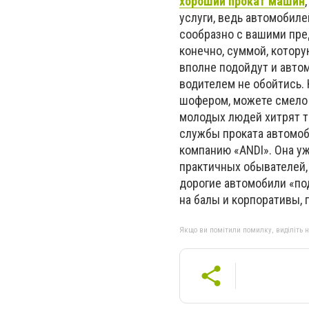
хороший прокат машин
услуги, ведь автомобиле
сообразно с вашими пре
конечно, суммой, котору
вполне подойдут и автом
водителем не обойтись. 
шофером, можете смело е
молодых людей хитрят та
службы проката автомоб
компанию «АNDI». Она уж
практичных обывателей, 
дорогие автомобили «под
на балы и корпоративы,
Якщо ви помітили помилку, виділіть нео