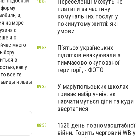
зны подобной
Переселенці можуть не
10:06
и форму
платити за частину
обиль, и,
комунальних послуг у
ия на море
покинутому житлі: які
узина с
умови
еще и с
ейчас много
П’ятьох українських
09:53
выбору
підлітків евакуювали з
иться в
тимчасово окупованої
остью, как у
території, - ФОТО
то все те
львицы и львы
У маріупольських школах
09:35
триває набір учнів: як
навчатимуться діти та куди
звертатися
1626 день повномасштабної
08:55
війни. Горить черговий WB у