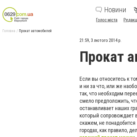
Новини
Голос міста
Редакц
Головна
Прокат автомобилей
21:59, 3 лютого 2014 р.
Прокат а
Если вы относитесь к то
и ни за что, или же нао
так, что необходим пер
смело предположить, чт
останавливает наших гра
который сопровождает в
скажем, не понадобится
городах, как правило, д