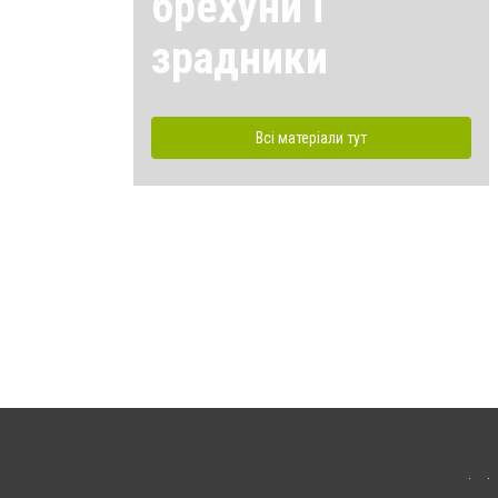
брехуни і
зрадники
Всі матеріали тут