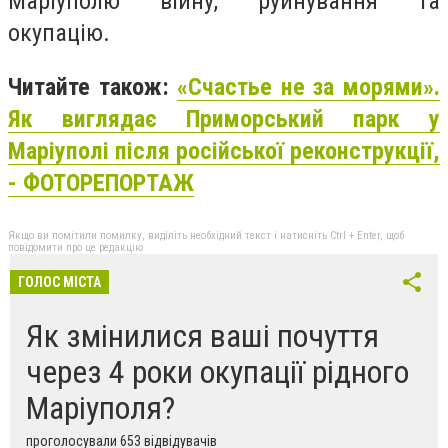
Маріуполю війну, руйнування та
окупацію.
Читайте також:
«Счастье не за морями».
Як виглядає Приморський парк у
Маріуполі після російської реконструкції,
- ФОТОРЕПОРТАЖ
Якщо ви помітили помилку, виділіть необхідний текст і натисніть Ctrl + Enter, щоб
повідомити про це редакцію
ГОЛОС МІСТА
Як змінилися ваші почуття
через 4 роки окупації рідного
Маріуполя?
проголосували 653 відвідувачів