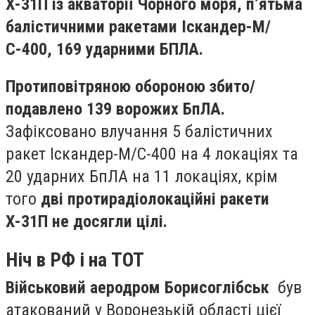
Х-31П із акваторії Чорного моря, п’ятьма
балістичними ракетами Іскандер-М/
С-400, 169 ударними БПЛА.
Протиповітряною обороною збито/
подавлено 139 ворожих БпЛА.
Зафіксовано влучання 5 балістичних
ракет Іскандер-М/С-400 на 4 локаціях та
20 ударних БпЛА на 11 локаціях, крім
того
дві протирадіолокаційні ракети
Х-31П не досягли цілі.
Ніч в РФ і на ТОТ
Військовий аеродром Борисоглібськ
був
атакований у Воронезькій області цієї