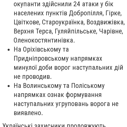
окупанти здійснили 24 атаки у бік
населених пунктів Добропілля, Гірке,
Цвіткове, Староукраїнка, Воздвижівка,
Верхня Терса, Гуляйпільське, Чарівне,
Оленокостянтинівка.
На Оріхівському та
Придніпровському напрямках
минулої доби ворог наступальних дій
не проводив.
На Волинському та Поліському
напрямках ознак формування
наступальних угруповань ворога не
виявлено.
Українські захисники продовжують