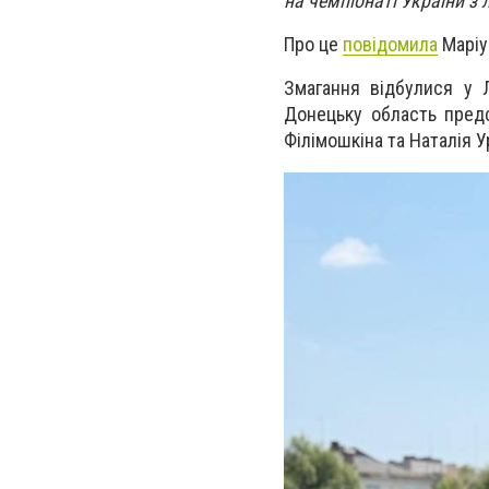
на чемпіонаті України з 
Про це
повідомила
Маріу
Змагання відбулися у Л
Донецьку область пред
Філімошкіна та Наталія 