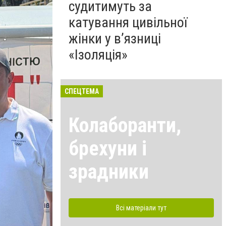
судитимуть за
катування цивільної
жінки у в’язниці
«Ізоляція»
СПЕЦТЕМА
Колаборанти,
брехуни і
зрадники
Всі матеріали тут