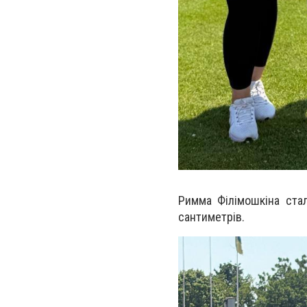
Римма Філімошкіна стал
сантиметрів.