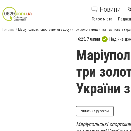
Новини
Голос міста
Редакц
Головна
Маріупольські спортсменки здобули три золоті медалі на чемпіонаті Украї
16:25, 7 липня
Надійне дж
Маріупол
три золот
України з
Читать на русском
Маріупольські спортсме