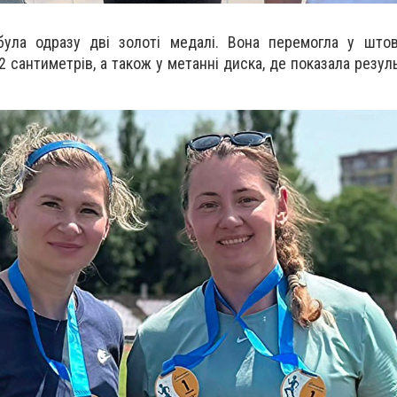
була одразу дві золоті медалі. Вона перемогла у штов
2 сантиметрів, а також у метанні диска, де показала резул