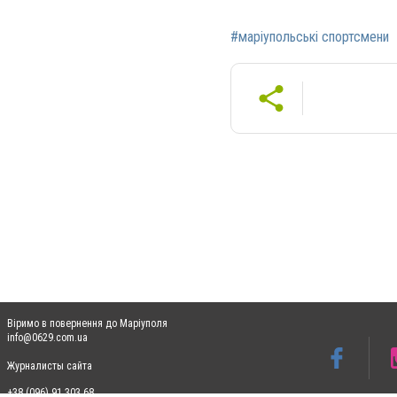
#маріупольські спортсмени
Віримо в повернення до Маріуполя
info@0629.com.ua
Журналисты сайта
+38 (096) 91 303 68