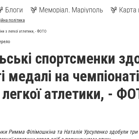
Блоги
Меморіал. Маріуполь
Карта 
ійна політика
ни з легкої атлетики, - ФОТО
ерело
ьські спортсменки зд
і медалі на чемпіонат
 легкої атлетики, - Ф
нки Римма Філімошкіна та Наталія Урсуленко здобули три 