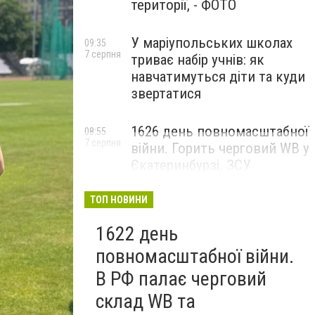
території, - ФОТО
У маріупольських школах
09:35
7 серпня
триває набір учнів: як
навчатимуться діти та куди
звертатися
1626 день повномасштабної
08:55
7 серпня
війни. Горить черговий WB у
Єкатеринбурзі. ЗСУ
атакували військові цілі у
Маріуполі
ТОП НОВИНИ
1622 день
повномасштабної війни.
В РФ палає черговий
склад WB та