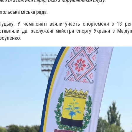
легкої атлетики серед осіб з порушеннями слуху.
польська міська рада.
уцьку. У чемпіонаті взяли участь спортсмени з 13 регі
ставляли дві заслужені майстри спорту України з Марі
Урсуленко.