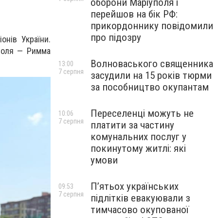
оборони Маріуполя і
перейшов на бік РФ:
прикордоннику повідомили
про підозру
онів України.
уполя — Римма
Волноваського священника
13:00
7 серпня
засудили на 15 років тюрми
за пособництво окупантам
Переселенці можуть не
10:06
7 серпня
платити за частину
комунальних послуг у
покинутому житлі: які
умови
П’ятьох українських
09:53
7 серпня
підлітків евакуювали з
тимчасово окупованої