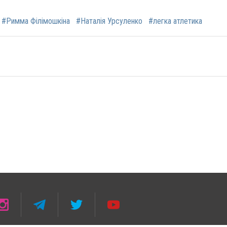
#Римма Філімошкіна
#Наталія Урсуленко
#легка атлетика