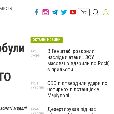
міста
Рус
ОСТАННІ НОВИНИ
обули
В Генштабі розкрили
14:56
Вчора
наслідки атаки . ЗСУ
і
масовано вдарили по Росії,
є прильоти
ОТО
СБС підтвердили удари по
19:31
7 серпня
чотирьох підстанціях у
Маріуполі
золоті медалі
Дезертирував під час
14:44
7 серпня