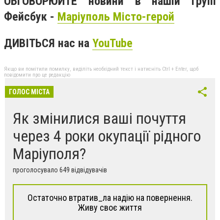
ОБГОВОРЮЙТЕ новини в нашій групі
Фейсбук -
Маріуполь Місто-герой
ДИВІТЬСЯ нас на
YouTube
Якщо ви помітили помилку, виділіть необхідний текст і натисніть Ctrl + Enter, щоб
повідомити про це редакцію
ГОЛОС МІСТА
Як змінилися ваші почуття
через 4 роки окупації рідного
Маріуполя?
проголосувало 649 відвідувачів
Остаточно втратив_ла надію на повернення.
Живу своє життя