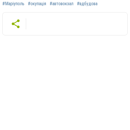
#Маріуполь
#окупація
#автовокзал
#вдбудова