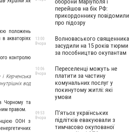
ав України як
оборони Маріуполя і
перейшов на бік РФ:
прикордоннику повідомили
про підозру
ією положень
Волноваського священника
 в акваторіях
13:00
Вчора
засудили на 15 років тюрми
за пособництво окупантам
ного контролю
Переселенці можуть не
10:06
Вчора
платити за частину
 і Керченська
комунальних послуг у
внутрішніх вод
покинутому житлі: які
умови
в Чорному та
дним правом.
П’ятьох українських
09:53
Вчора
підлітків евакуювали з
енцією ООН з
тимчасово окупованої
 енергетичних