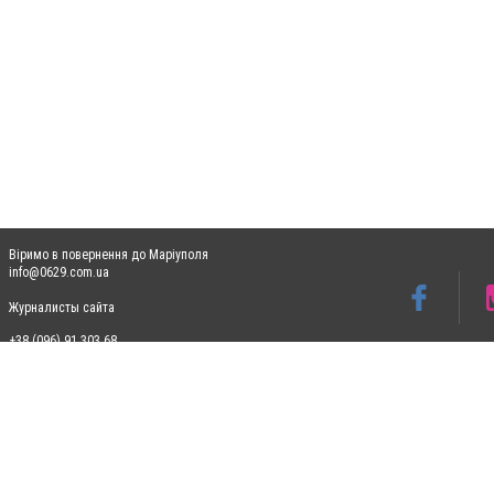
Віримо в повернення до Маріуполя
info@0629.com.ua
Журналисты сайта
+38 (096) 91 303 68
Допускається цитування матеріалів без отримання попередньої згоди 0629.com.ua за
пошукових систем гіперпосилання на цитовані статті не нижче другого абзацу в тек
Матеріали з плашками "Новини компаній", "Промо", "Партнерський матеріал", "Партнер
Реклама на сайті
Ф