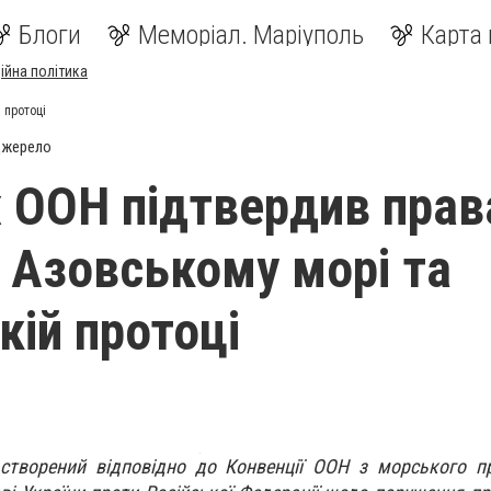
Блоги
Меморіал. Маріуполь
Карта 
ійна політика
 протоці
джерело
 ООН підтвердив прав
в Азовському морі та
кій протоці
 створений відповідно до Конвенції ООН з морського п