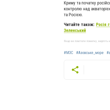
Криму та початку російс
контролю над акваторіє
та Росією.
Читайте також:
Росія 
Зеленський
Якщо ви помітили помилку, виділіть нео
#МЗС
#Азовське_море
#