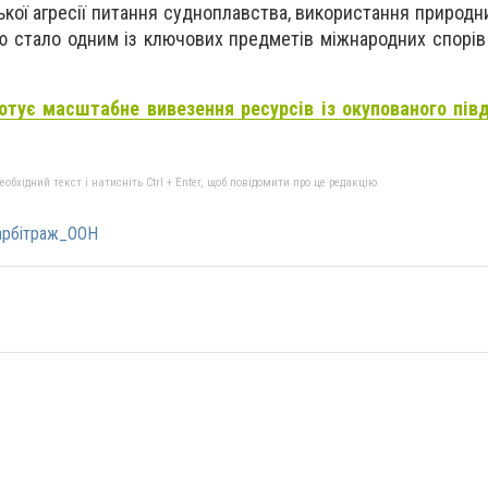
ької агресії питання судноплавства, використання природн
ю стало одним із ключових предметів міжнародних спорів
готує масштабне вивезення ресурсів із окупованого пів
бхідний текст і натисніть Ctrl + Enter, щоб повідомити про це редакцію
арбітраж_ООН