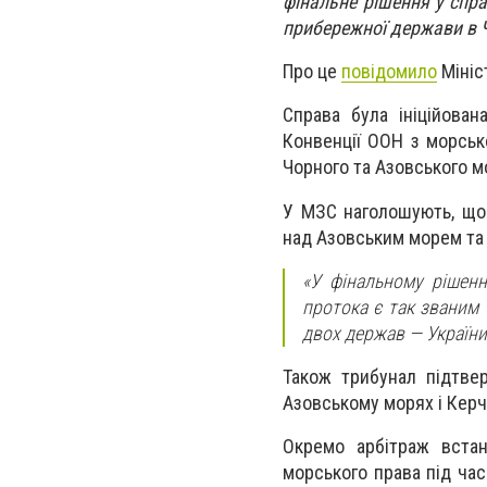
фінальне рішення у спра
прибережної держави в Ч
Про це
повідомило
Мініс
Справа була ініційова
Конвенції ООН з морсько
Чорного та Азовського мо
У МЗС наголошують, що
над Азовським морем та
«У фінальному рішенн
протока є так званим 
двох держав — України 
Також трибунал підтве
Азовському морях і Керче
Окремо арбітраж вста
морського права під ча