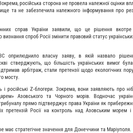
 Зокрема, російська сторона не провела належної оцінки вп
ище та не забезпечила належного інформування про рез
донних справ України заявили, що це рішення вкотре
о визнання спроб Росії змінити правовий статус українськи
ЗС оприлюднило власну заяву, в якій назвало рішен
кві стверджують, що більшість українських вимог була
ідтримав арбітраж, стали претензії щодо екологічних пор
о мосту.
 і російські Z-блогери. Зокрема, вони заявляють про ні
дарем» Азовського та Чорного морів. Водночас україн
трибуналу прямо підтверджує права України як прибережн
іх претензій Росії на контроль над Азовським морем і
е має стратегічне значення для Донеччини та Маріуполя. П