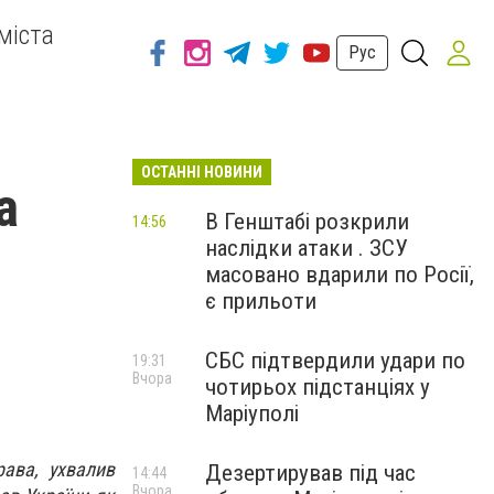
міста
Рус
ОСТАННІ НОВИНИ
а
В Генштабі розкрили
14:56
наслідки атаки . ЗСУ
масовано вдарили по Росії,
є прильоти
СБС підтвердили удари по
19:31
Вчора
чотирьох підстанціях у
Маріуполі
рава, ухвалив
Дезертирував під час
14:44
Вчора