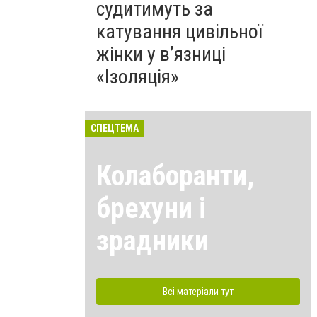
судитимуть за
катування цивільної
жінки у в’язниці
«Ізоляція»
СПЕЦТЕМА
Колаборанти,
брехуни і
зрадники
Всі матеріали тут