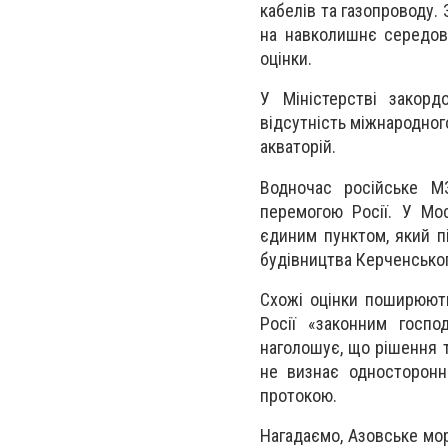
кабелів та газопроводу.
на навколишнє середов
оцінки.
У Міністерстві закор
відсутність міжнародног
акваторій.
Водночас російське М
перемогою Росії. У Мос
єдиним пунктом, який п
будівництва Керченськог
Схожі оцінки поширюють
Росії «законним госпо
наголошує, що рішення 
не визнає односторонн
протокою.
Нагадаємо, Азовське мор