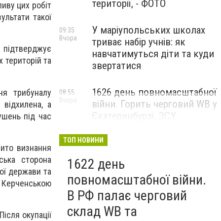
території, - ФОТО
ливу цих робіт
ультати такої
У маріупольських школах
09:35
Вчора
триває набір учнів: як
 підтверджує
навчатимуться діти та куди
х територій та
звертатися
1626 день повномасштабної
ня трибуналу
08:55
Вчора
війни. Горить черговий WB у
 відхилена, а
Єкатеринбурзі. ЗСУ
ушень під час
атакували військові цілі у
Маріуполі
ТОП НОВИНИ
бито визнання
ська сторона
1622 день
ої держави та
повномасштабної війни.
 Керченською
В РФ палає черговий
склад WB та
ісля окупації