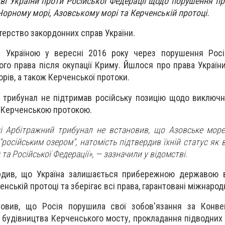
ві України проти Російської Федерації щодо порушення пр
орному морі, Азовському морі та Керченській протоці.
терство закордонних справ України.
на Україною у вересні 2016 року через порушення Рос
го права після окупації Криму. Йшлося про права України
рів, а також Керченської протоки.
 трибунал не підтримав російську позицію щодо виключ
 Керченською протокою.
і Арбітражний трибунал не встановив, що Азовське море
"російським озером", натомість підтвердив їхній статус як 
та Російської Федерації», — зазначили у відомстві.
рдив, що Україна залишається прибережною державою 
нській протоці та зберігає всі права, гарантовані міжнаро
новив, що Росія порушила свої зобов'язання за Конв
с будівництва Керченського мосту, прокладання підводних