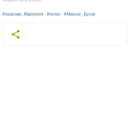
повідомити про це редакцію
#захисник_Маріуполя
#полон
#Микола _Бруєв