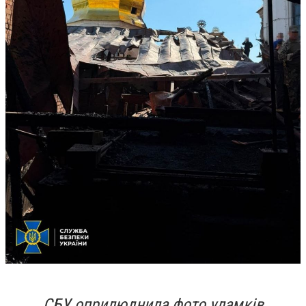
СБУ оприлюднила фото уламків