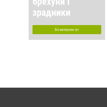
брехуни і
зрадники
Всі матеріали тут