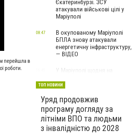
Єкатеринбурзі. ЗСУ
атакували військові цілі у
Маріуполі
В окупованому Маріуполі
08:47
БПЛА знову атакували
енергетичну інфраструктуру,
— ВІДЕО
ім перейшла в
ої роботи.
У Маріуполі щодня на
16:45
Вчора
чотири години
відключатимуть світло: це
ТОП НОВИНИ
вплине на подачу води
Уряд продовжив
програму догляду за
літніми ВПО та людьми
з інвалідністю до 2028