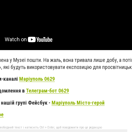
ена у Музеї пошти. На жаль, вона тривала лише добу, а пот
», які будуть використовувати експозицію для просвітницьк
м-каналі
Маріуполь 0629
домлення в
Телеграм-бот 0629
нашій групі Фейсбук -
Маріуполь Місто-герой
be
бхідний текст і натисніть Ctrl + Enter, щоб повідомити про це редакцію