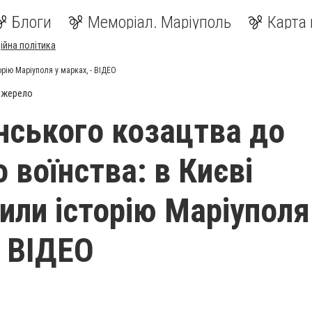
Блоги
Меморіал. Маріуполь
Карта 
ійна політика
орію Маріуполя у марках, - ВІДЕО
джерело
їнського козацтва до
 воїнства: в Києві
или історію Маріуполя
- ВІДЕО