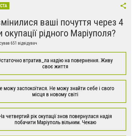
ІСТА
змінилися ваші почуття через 4
и окупації рідного Маріуполя?
ував 651 відвідувач
Остаточно втратив_ла надію на повернення. Живу
своє життя
е можу заспокоїтися. Не можу знайти себе і свого
місця в новому світі
На четвертий рік окупації знов повернулася надія
побачити Маріуполь вільним. Чекаю