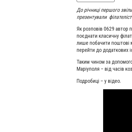
До річниці першого звіль
презентували філателіст
Як розповів 0629 автор 
поєднати класичну філат
лише побачити поштові ма
перейти до додаткових іс
Таким чином за допомого
Маріуполя – від часів к
Подробиці – у відео.