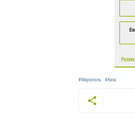
Вв
Резуль
#Маріуполь
#Київ