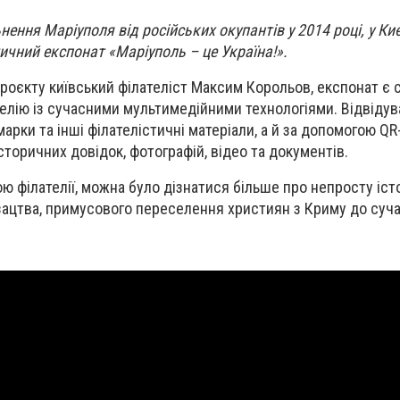
нення Маріуполя від російських окупантів у 2014 році, у Киє
ичний експонат «Маріуполь – це Україна!».
проєкту київський філателіст Максим Корольов, експонат є
елію із сучасними мультимедійними технологіями. Відвідув
рки та інші філателістичні матеріали, а й за допомогою QR
торичних довідок, фотографій, відео та документів.
ю філателії, можна було дізнатися більше про непросту іст
озацтва, примусового переселення християн з Криму до суча