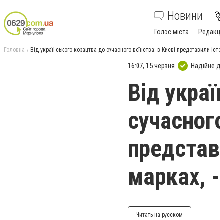
Новини
Голос міста
Редакц
Головна
Від українського козацтва до сучасного воїнства: в Києві представили іст
16:07, 15 червня
Надійне 
Від укра
сучасного
представ
марках, 
Читать на русском