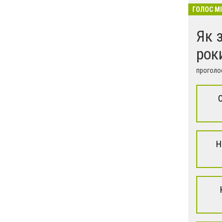
ГОЛОС М
Як 
рок
проголос
Н