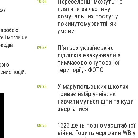
Переселенці можуть не
10:06
платити за частину
ві
комунальних послуг у
покинутому житлі: які
 спробою
умови
ачі могли не
-кодів
П’ятьох українських
09:53
підлітків евакуювали з
тимчасово окупованої
орію
території, - ФОТО
сних подій.
У маріупольських школах
09:35
триває набір учнів: як
навчатимуться діти та куди
звертатися
1626 день повномасштабної
08:55
війни. Горить черговий WB у