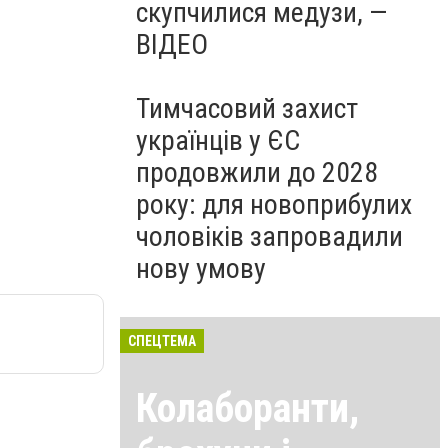
скупчилися медузи, —
ВІДЕО
Тимчасовий захист
українців у ЄС
продовжили до 2028
року: для новоприбулих
чоловіків запровадили
нову умову
СПЕЦТЕМА
Колаборанти,