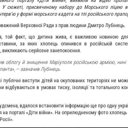
вного порталу «Діти війни», виявили на відео пропаг
. У сюжеті, присвяченому набору до Морського ліцею в
інтерв’ю у формі морського кадета на тлі російського прапо
важений Верховної Ради з прав людини Дмитро Лубінець.
, той факт, що дитина жива, є важливою новиною для 
ставини, за яких хлопець опинився в російській систе
, викликають серйозне занепокоєння.
ив облогу й знищення Маріуполя російською армією, нині 
анта», — зазначив Лубінець.
ні публічні виступи дітей на окупованих територіях не мо
ни відбуваються в умовах тиску, ізоляції та тотального к
будсмена, вдалося встановити інформацію ще про одну укра
ся на порталі «Діти війни». На оприлюдненому фото хлопец
Росії».