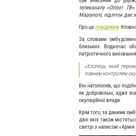
був внесений до держа
телеканалу «Оплот ТВ»
Маріуполі, підліток дає 
Про це
повідомив
Уповно
За словами омбудсмена
близьких. Водночас об
патріотичного виховання
«Хлопець, який переж
повним контролем окуп
Він наголосив, що подіб
як добровільні, адже во
окупаційної влади.
Крім того, за даними ом
дані якої також містять
светрі з написом «Армія 