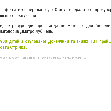
ні факти вже передано до Офісу Генерального прокуро
альшого реагування.
и, не ресурс для пропаганди, не матеріал для "переви
— наголосив Дмитро Лубінець.
900 дітей з окупованої Донеччини та інших ТОТ пройш
Жовта Стрічка»
бхідний текст і натисніть Ctrl + Enter, щоб повідомити про це редакцію