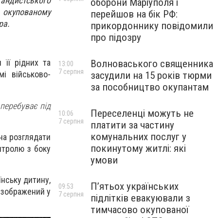
андистського
оборони Маріуполя і
 окупованому
перейшов на бік РФ:
ра.
прикордоннику повідомили
про підозру
її рідних та
Волноваського священника
13:00
7 серпня
мі військово-
засудили на 15 років тюрми
за пособництво окупантам
перебуває під
Переселенці можуть не
10:06
7 серпня
платити за частину
комунальних послуг у
жна розглядати
покинутому житлі: які
онтролю з боку
умови
їнську дитину,
П’ятьох українських
09:53
ь зображений у
7 серпня
підлітків евакуювали з
тимчасово окупованої