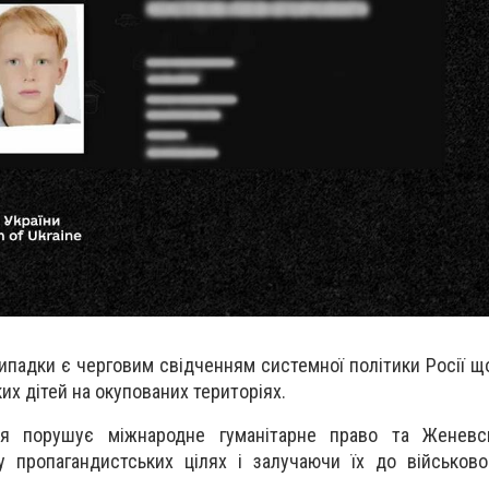
випадки є черговим свідченням системної політики Росії щ
ких дітей на окупованих територіях.
я порушує міжнародне гуманітарне право та Женевськ
 пропагандистських цілях і залучаючи їх до військово