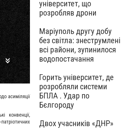
університет, що
розробляв дрони
Маріуполь другу добу
без світла: знеструмлені
всі райони, зупинилося
водопостачання
Горить університет, де
розробляли системи
БПЛА . Удар по
одо асиміляції
Бєлгороду
і конвенції,
-патріотичних
Двох учасників «ДНР»