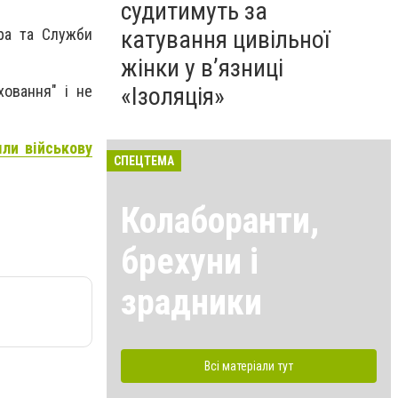
судитимуть за
ра та Служби
катування цивільної
жінки у в’язниці
«Ізоляція»
ховання" і не
ли військову
СПЕЦТЕМА
Колаборанти,
брехуни і
зрадники
Всі матеріали тут