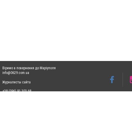
Віримо в повернення до Маріуполя
info@0629.com.ua
Журналисты сайта
+38 (096) 91 303 68
Допускається цитування матеріалів без отримання попередньої згоди 0629.com.ua за
пошукових систем гіперпосилання на цитовані статті не нижче другого абзацу в тек
Матеріали з плашками "Новини компаній", "Промо", "Партнерський матеріал", "Партнер
Реклама на сайті
Ф