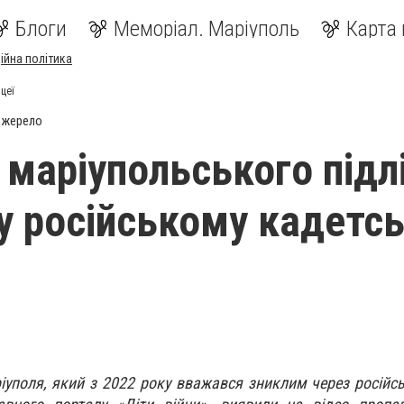
Блоги
Меморіал. Маріуполь
Карта 
ійна політика
цеї
джерело
 маріупольського підл
у російському кадетс
іуполя, який з 2022 року вважався зниклим через російсь