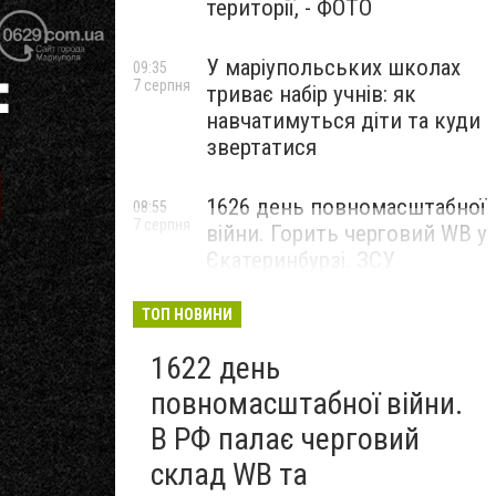
території, - ФОТО
У маріупольських школах
09:35
7 серпня
триває набір учнів: як
навчатимуться діти та куди
звертатися
1626 день повномасштабної
08:55
7 серпня
війни. Горить черговий WB у
Єкатеринбурзі. ЗСУ
атакували військові цілі у
Маріуполі
ТОП НОВИНИ
1622 день
повномасштабної війни.
В РФ палає черговий
склад WB та