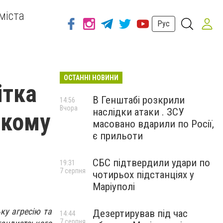
міста
Рус
ОСТАННІ НОВИНИ
ітка
В Генштабі розкрили
14:56
Вчора
наслідки атаки . ЗСУ
ькому
масовано вдарили по Росії,
є прильоти
СБС підтвердили удари по
19:31
7 серпня
чотирьох підстанціях у
Маріуполі
ку агресію та
Дезертирував під час
14:44
7 серпня