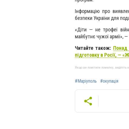
Інформацію про виявле
безпеки України для под
«Діти — не трофеї війн
майбутнє чужої армії», 
Читайте також:
Понад 
підготовку в Росії, — «
Якщо ви помітили помилку, виділіть нео
#Маріуполь
#окупація