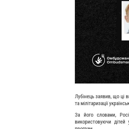
Лубінець заявив, що ці 
та мілітаризації українсь
За його словами, Росі
використовуючи дітей у
програм.