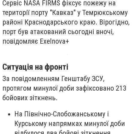
Сервіс NASA FIRMS фіксує пожежу на
території порту "Кавказ" у Темрюкському
районі Краснодарського краю. Вірогідно,
порт був атакований сьогодні вночі,
повідомляє Exelnova+
Ситуація на фронті
За повідомленням Генштабу ЗСУ,
протягом минулої доби зафіксовано 213
бойових зіткнень.
На Північно-Слобожанському і
Курському напрямках минулої доби
відбулося два бойові зіткнення.