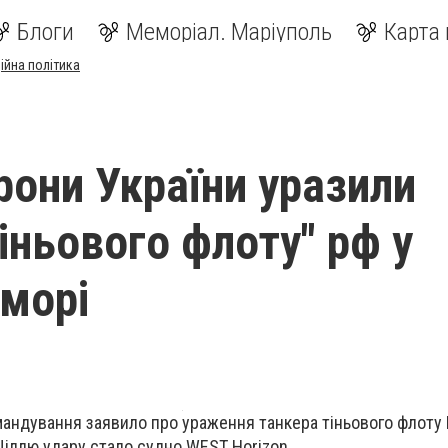
Блоги
Меморіал. Маріуполь
Карта 
ійна політика
рони України уразили
іньового флоту" рф у
морі
мандування заявило про ураження танкера тіньового флоту Р
 Ціллю удару стало
судно WEST Horizon.