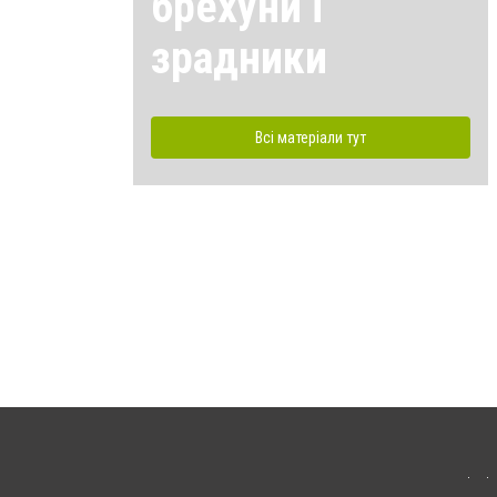
брехуни і
зрадники
Всі матеріали тут