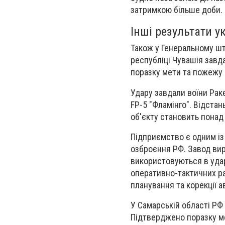
затримкою більше доби.
Інші результати у
Також у Генеральному шта
республіці Чувашія зав
поразку мети та пожежу 
Удару завдали воїни
Раке
FP-5 "Фламінго". Відстан
об'єкту становить понад
Підприємство є
одним із
озброєння РФ.
Завод вир
використовуються в ударн
оперативно-тактичних ра
планування та корекції а
У Самарській області РФ
Підтверджено поразку ме