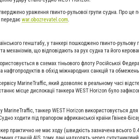
ідтверджено
ураження гвинто-рульової групи судна.
Про це п
, передає
war.obozrevatel.com
.
аїнського генштабу, у танкері
пошкоджено гвинто-рульову г
а механізмів, що відповідають за рух судна та його керован
ористовується в схемах тіньового флоту Російської Федера
а нафтопродуктів
в обхід міжнародних санкцій та обмежень
ервісу MarineTraffic, який дозволяє в реальному часі відст
станнє місце дислокації танкера WEST Horizon було з
афіксо
су MarineTraffic, танкер WEST Horizon використовується
для
Судно ходити під прапором африканської країни Гвінея-Біса
нкер практично не має ходу
(швидкість зазначена всього 0.4
емних станцій AIS, тому дані надходять через супутниковий 