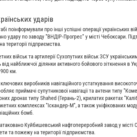
країнських ударів
бі поінформували про інші успішні операції українських вій
дано
удару по заводу "ВНДІР-Прогрес" у місті Чебоксари.
Під
на території підприємства.
тних військ та артилерії Сухопутних військ ЗСУ
українськи
ь від найближчої ділянки активного бойового зіткнення в Ук
 900 км.
 ключових виробників навігаційного устаткування високото
обляє приймачі супутникової навігації та антени типу "Коме
их дронах типу Shahed (Герань-2), крилатих ракетах "Каліб
кетних комплексах "Іскандер-М", а також уніфікованих мод
віаційних бомб.
 атаковано
Куйбишевський нафтопереробний завод
у місті 
ти та пожежу на території підприємства.