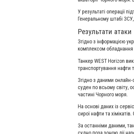
У результаті операції п
Генеральному штабі ЗСУ
Результати атаки
Згідно з інформацією укр
комплексом обладнання т
Танкер WEST Horizon вик
транспортування нафти т
Згідно з даними онлайн-с
суден по всьому світу, о
частині Чорного моря.
На основі даних із серві
сирої нафти та хімікатів.
За останніми даними,
та
судно поза зоною дії наз