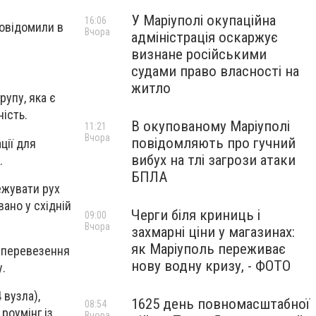
У Маріуполі окупаційна
16:06
овідомили в
Вчора
адміністрація оскаржує
визнане російськими
судами право власності на
житло
рупу,
яка є
ість.
В окупованому Маріуполі
11:21
Вчора
повідомляють про гучний
ції
для
вибух на тлі загрози атаки
.
БПЛА
ежувати рух
вано у східній
Черги біля криниць і
09:00
Вчора
захмарні ціни у магазинах:
як Маріуполь переживає
 перевезення
нову водну кризу, - ФОТО
у.
 вузла),
1625 день повномасштабної
08:54
роумінг із
Вчора