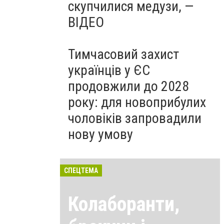
скупчилися медузи, —
ВІДЕО
Тимчасовий захист
українців у ЄС
продовжили до 2028
року: для новоприбулих
чоловіків запровадили
нову умову
СПЕЦТЕМА
Колаборанти,