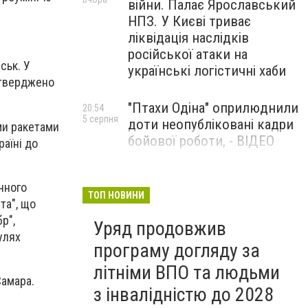
війни. Палає Ярославський
НПЗ. У Києві триває
ліквідація наслідків
російської атаки на
ськ. У
українські логістичні хаби
тверджено
"Птахи Одіна" оприлюднили
20:54
5 серпня
доти неопубліковані кадри
ми ракетами
бойової роботи, - ВІДЕО
раїні до
Маріуполець Андрій
17:15
чного
5 серпня
Бєдняков зіграє тата
ТОП НОВИНИ
та", що
Петрика П’яточкина у
р",
Уряд продовжив
новому українському
улях
фільмі, - ФОТО
програму догляду за
літніми ВПО та людьми
Самара.
з інвалідністю до 2028