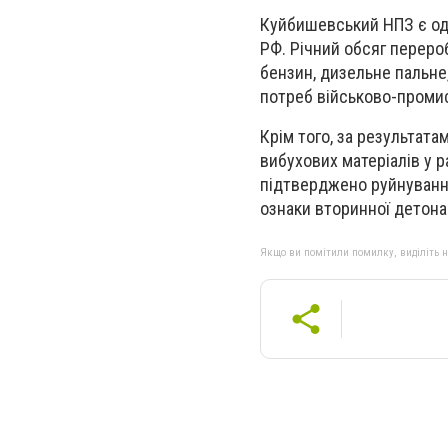
Куйбишевський НПЗ є од
РФ.
Річний обсяг переро
бензин, дизельне пальне
потреб військово-промис
Крім того, за результата
вибухових матеріалів
у р
підтверджено руйнування
ознаки вторинної детонац
Якщо ви помітили помилку, виділіть нео