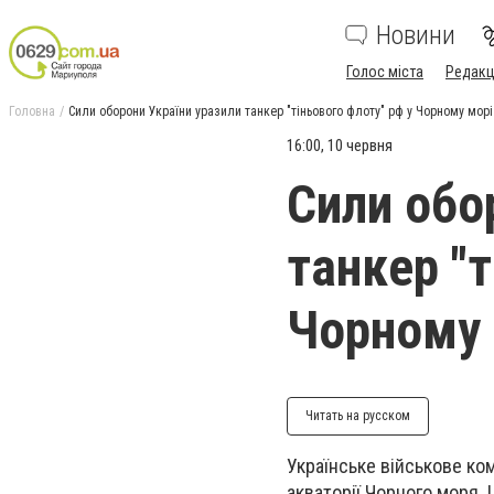
Новини
Голос міста
Редакц
Головна
Сили оборони України уразили танкер "тіньового флоту" рф у Чорному морі
16:00, 10 червня
Сили обо
танкер "т
Чорному 
Читать на русском
Українське військове ко
акваторії Чорного моря.