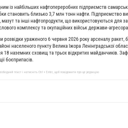
ним із найбільших нафтопереробних підприємств самарсько
бки становить близько 3,7 млн тонн нафти.
Підприємство в
, мазут та інші нафтопродукти, що використовуються для з
лового комплексу та окупаційних військ держави-агресора
ми розвідки ураженого 6 червня 2026 року
арсеналу ракет, 
айоні населеного пункту Велика Іжора Ленінградської облас
 18 наземних сховищ та трьох відкритих майданчиків. Заф
ії боєприпасів.
бхідний текст і натисніть Ctrl + Enter, щоб повідомити про це редакцію