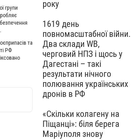
року
ї групи
иробляє
1619 день
абезпечення
.
повномасштабної війни.
Два склади WB,
боєприпасів та
ті РФ
черговий НПЗ і щось у
іксовано
Дагестані – такі
результати нічного
полювання українських
дронів в РФ
«Скільки колагену на
Піщанці»: біля берега
Маріуполя знову