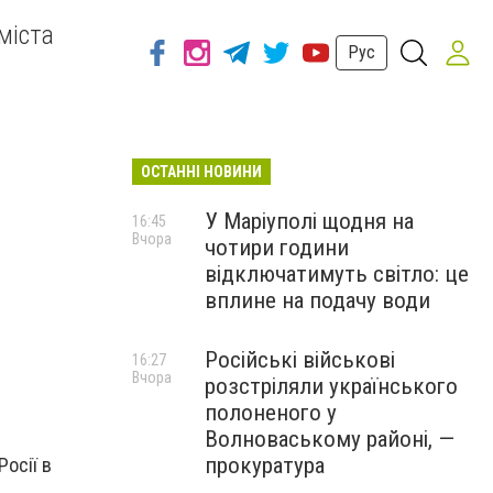
міста
Рус
ОСТАННІ НОВИНИ
У Маріуполі щодня на
16:45
Вчора
чотири години
відключатимуть світло: це
вплине на подачу води
Російські військові
16:27
Вчора
розстріляли українського
полоненого у
Волноваському районі, —
прокуратура
осії в