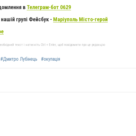
домлення в
Телеграм-бот 0629
нашій групі Фейсбук -
Маріуполь Місто-герой
be
бхідний текст і натисніть Ctrl + Enter, щоб повідомити про це редакцію
#Дмитро Лубінець
#окупація