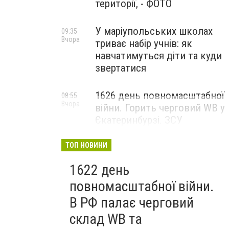
території, - ФОТО
У маріупольських школах
09:35
Вчора
триває набір учнів: як
навчатимуться діти та куди
звертатися
1626 день повномасштабної
08:55
Вчора
війни. Горить черговий WB у
Єкатеринбурзі. ЗСУ
атакували військові цілі у
Маріуполі
ТОП НОВИНИ
1622 день
повномасштабної війни.
В РФ палає черговий
склад WB та