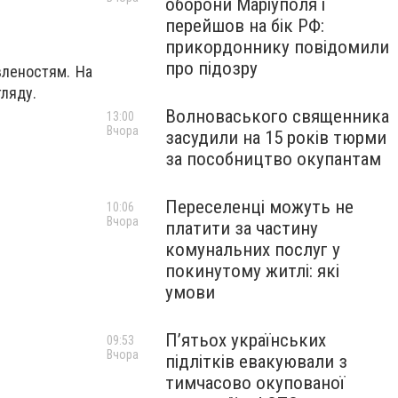
оборони Маріуполя і
перейшов на бік РФ:
прикордоннику повідомили
про підозру
вленостям. На
гляду.
Волноваського священника
13:00
Вчора
засудили на 15 років тюрми
за пособництво окупантам
Переселенці можуть не
10:06
Вчора
платити за частину
комунальних послуг у
покинутому житлі: які
умови
П’ятьох українських
09:53
Вчора
підлітків евакуювали з
тимчасово окупованої