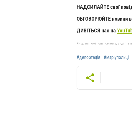
НАДСИЛАЙТЕ свої пові
ОБГОВОРЮЙТЕ новини в 
ДИВІТЬСЯ нас на
YouTu
Якщо ви помітили помилку, виділіть нео
#депортація
#маріупольці