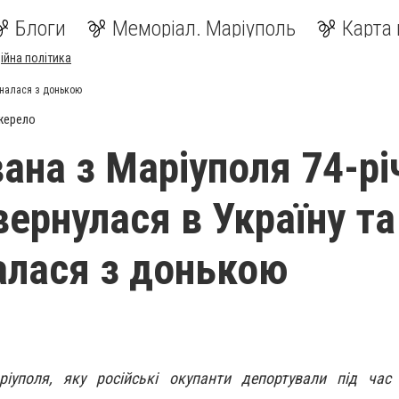
Блоги
Меморіал. Маріуполь
Карта 
ійна політика
дналася з донькою
жерело
ана з Маріуполя 74-рі
вернулася в Україну та
алася з донькою
іуполя, яку російські окупанти депортували під час 