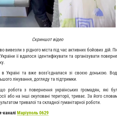
Скриншот відео
о вивезли з рідного міста під час активних бойових дій. П
країни її вдалося ідентифікувати та організувати поверн
ку.
 в Україні та вже возз’єдналася зі своєю донькою. Вод
ьшого лікування, догляду та підтримки.
що робота з повернення українських громадян, які бу
сії або на інші окуповані території, триває. За його слова
ультатом тривалої та складної гуманітарної роботи.
м-каналі
Маріуполь 0629