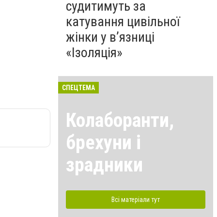
судитимуть за
катування цивільної
жінки у в’язниці
«Ізоляція»
СПЕЦТЕМА
Колаборанти,
брехуни і
зрадники
Всі матеріали тут