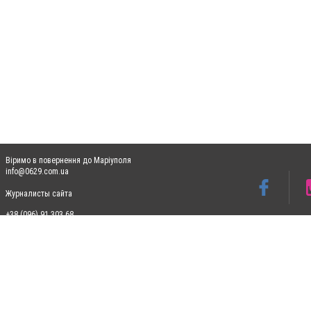
Віримо в повернення до Маріуполя
info@0629.com.ua
Журналисты сайта
+38 (096) 91 303 68
Допускається цитування матеріалів без отримання попередньої згоди 0629.com.ua за
пошукових систем гіперпосилання на цитовані статті не нижче другого абзацу в тек
Матеріали з плашками "Новини компаній", "Промо", "Партнерський матеріал", "Партнер
Реклама на сайті
Ф