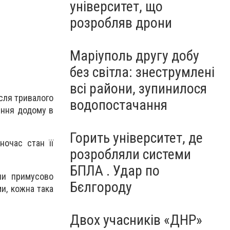
університет, що
розробляв дрони
Маріуполь другу добу
без світла: знеструмлені
всі райони, зупинилося
ісля тривалого
водопостачання
ення додому в
Горить університет, де
ночас стан її
розробляли системи
БПЛА . Удар по
ли примусово
Бєлгороду
ми, кожна така
Двох учасників «ДНР»