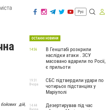
міста
Рус
ОСТАННІ НОВИНИ
чна
В Генштабі розкрили
14:56
наслідки атаки . ЗСУ
масовано вдарили по Росії,
є прильоти
СБС підтвердили удари по
19:31
Вчора
чотирьох підстанціях у
Маріуполі
бойових дій,
Дезертирував під час
14:44
Вчора