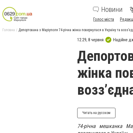
Новини
Голос міста
Редакц
Головна
Депортована з Маріуполя 74-річна жінка повернулася в Україну та возз’є
12:29, 8 червня
Надійне д
Депортов
жінка по
возз’єдн
Читать на русском
74-річна мешканка Мар