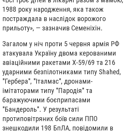
«Всі троє дітей в лікарні разом з мамою,
1988 року народження, яка також
постраждала в наслідок ворожого
прильоту», — зазначив Семеніхін.
Загалом у ніч проти 5 червня армія РФ
атакувала Україну двома керованими
авіаційними ракетами Х-59/69 та 216
ударними безпілотниками типу Shahed,
"Гербера", "Італмас", дронами-
імітаторами типу "Пародія" та
баражуючими боєприпасами
"Бандероль". У результаті
протиповітряних боїв сили ППО
знешкодили 198 БпЛА, повідомили в