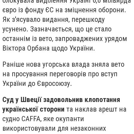
блокувала виділення Україні 6,6 мільярда
євро із фонду ЄС на зміцнення оборони.
Як з'ясувало видання, перешкоду
усунено. Зазначається, що це стало
останнім із ветo, запроваджених урядом
Віктора Орбана щодо України.
Раніше нова угорська влада зняла вето
на просування переговорів про вступ
України до Євросоюзу.
Суд у Швеції задовольнив клопотання
української сторони
та наклав арешт на
судно CAFFA, яке окупанти
використовували для незаконних