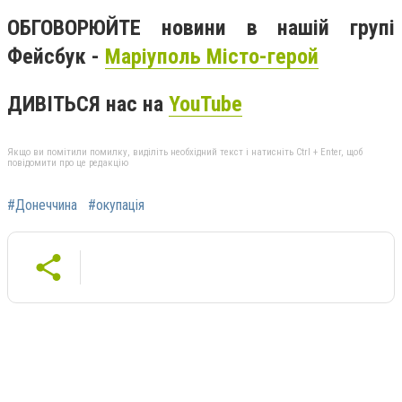
ОБГОВОРЮЙТЕ новини в нашій групі
Фейсбук -
Маріуполь Місто-герой
ДИВІТЬСЯ нас на
YouTube
Якщо ви помітили помилку, виділіть необхідний текст і натисніть Ctrl + Enter, щоб
повідомити про це редакцію
#Донеччина
#окупація