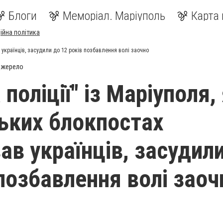
Блоги
Меморіал. Маріуполь
Карта 
ійна політика
в українців, засудили до 12 років позбавлення волі заочно
джерело
 поліції" із Маріуполя,
ських блокпостах
ав українців, засудил
 позбавлення волі заоч