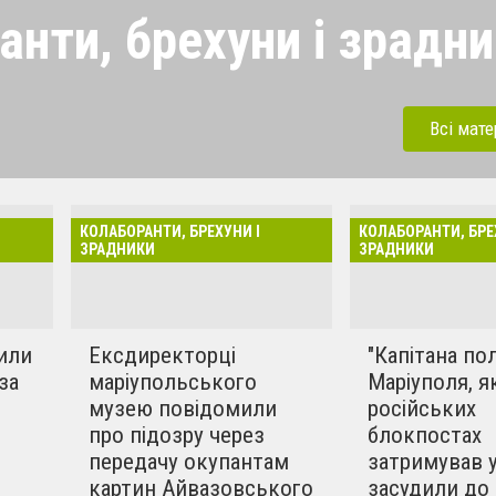
анти, брехуни і зрадн
рехуни і колаборанти, які
певнено паплюжать рідну
Всі мате
бились після нашої
повіли перед судом згідно з
лаборацію, ми розпочинаємо
КОЛАБОРАНТИ, БРЕХУНИ І
КОЛАБОРАНТИ, БРЕ
рисвячена вона буде
ЗРАДНИКИ
ЗРАДНИКИ
 колаборантам нашого
єї рубрики одна:
зрадників і
или
Ексдиректорці
"Капітана полі
».
за
маріупольського
Маріуполя, я
музею повідомили
російських
про підозру через
блокпостах
передачу окупантам
затримував у
картин Айвазовського
засудили до 