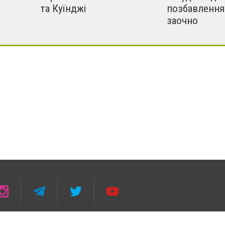
та Куїнджі
позбавлення
заочно