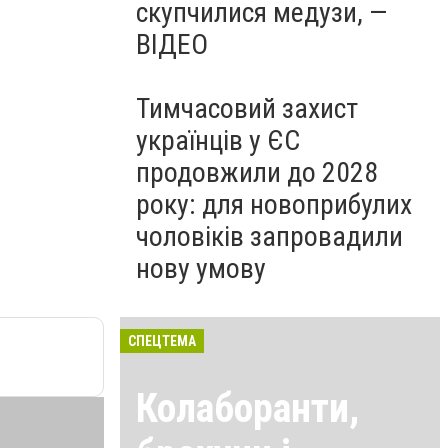
скупчилися медузи, —
ВІДЕО
Тимчасовий захист
українців у ЄС
продовжили до 2028
року: для новоприбулих
чоловіків запровадили
нову умову
СПЕЦТЕМА
Колаборанти,