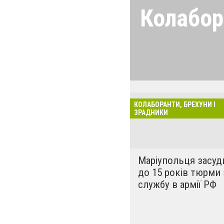
Колабор
Щоб зрадники, б
так радісно і в
країну, не загу
перемоги, а від
законом про ко
КОЛАБОРАНТИ, БРЕХУНИ І
нову рубрику. П
ЗРАДНИКИ
сепаратистам і
регіону. Мета ці
ідентифікувати 
Маріупольця засуд
«сочувствующих
до 15 років тюрми 
службу в армії РФ