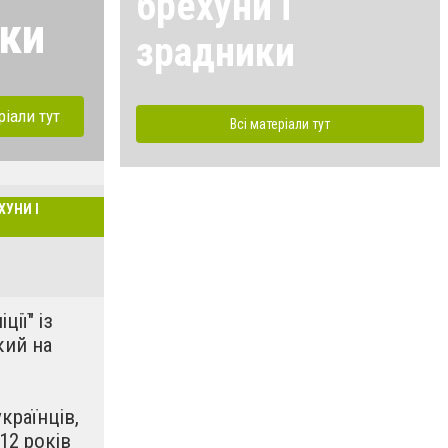
брехуни і
ики
зрадники
ріали тут
Всі матеріали тут
ХУНИ І
ції" із
кий на
країнців,
12 років