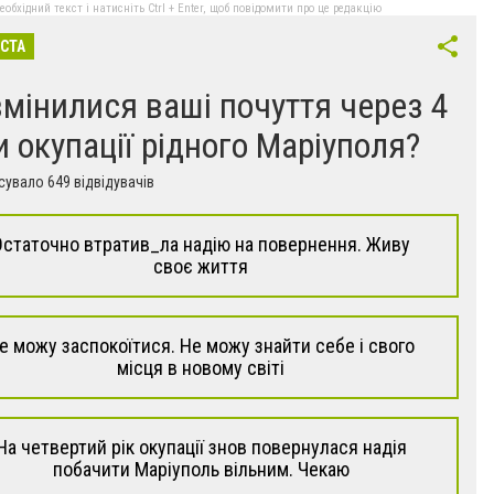
бхідний текст і натисніть Ctrl + Enter, щоб повідомити про це редакцію
ІСТА
змінилися ваші почуття через 4
и окупації рідного Маріуполя?
увало 649 відвідувачів
Остаточно втратив_ла надію на повернення. Живу
своє життя
е можу заспокоїтися. Не можу знайти себе і свого
місця в новому світі
На четвертий рік окупації знов повернулася надія
побачити Маріуполь вільним. Чекаю