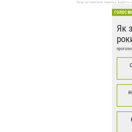
Якщо ви помітили помилку, виділіть нео
ГОЛОС М
Як 
рок
проголос
Н