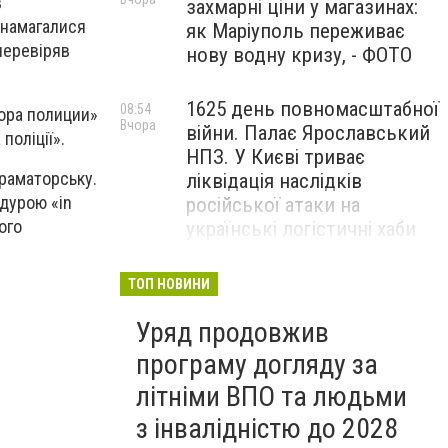
в
захмарні ціни у магазинах:
 намагалися
як Маріуполь переживає
 перевіряв
нову водну кризу, - ФОТО
1625 день повномасштабної
08:54
тора полиции»
Вчора
війни. Палає Ярославський
поліції».
НПЗ. У Києві триває
раматорську.
ліквідація наслідків
дурою «in
російської атаки на
ого
українські логістичні хаби
"Птахи Одіна" оприлюднили
20:54
ТОП НОВИНИ
5 серпня
доти неопубліковані кадри
Уряд продовжив
бойової роботи, - ВІДЕО
програму догляду за
літніми ВПО та людьми
з інвалідністю до 2028