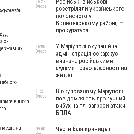
Російські військові
16:27
Вчора
розстріляли українського
окупантів.
полоненого у
Волноваському районі, —
прокуратура
 суд
вно-
У Маріуполі окупаційна
16:06
 державних
Вчора
адміністрація оскаржує
визнане російськими
судами право власності на
житло
й
штабного
В окупованому Маріуполі
11:21
Вчора
повідомляють про гучний
олномоченного
вибух на тлі загрози атаки
ого
БПЛА
 медіа на
Черги біля криниць і
09:00
Вчора