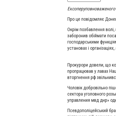
Ексоперуповноваженого з
Про це повідомляє Донец
Окрім позбавлення волі, 
заборонив обіймати поса
господарськими функція
установах і організаціях
Прокурори довели, що к
пропрацював у лавах Нац
вторгнення рф звільнивс
Чоловік добровільно піш
сектора уголовного роз
управления мвд днр» одно
Псевдополіцейський брав