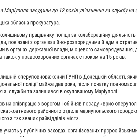
 Маріуполя засудили до 12 років ув’язнення за службу на 
ька обласна прокуратура.
колишньому працівнику поліції за колабораційну діяльність
ди, пов’язані з організаційно-розпорядчими й адміністрати
ми в органах державної влади, місцевого самоврядування,
, а також у правоохоронних органах строком на 15 років.
олишній оперуповноважений ГУНП в Донецькій області, яки
іональної поліції майже два роки, після початку повномас
я зі служби та залишився в окупованому Маріуполі.
ов на співпрацю з ворогом і обійняв посаду «врио оперуп
ыска жовтневого районного отдела мариупольского городск
го з так званих райвідділів міста.
 участь у публічних заходах, організованих проросійськими