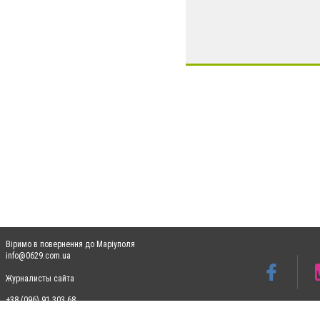
Віримо в повернення до Маріуполя
info@0629.com.ua
Журналисты сайта
+38 (096) 91 303 68