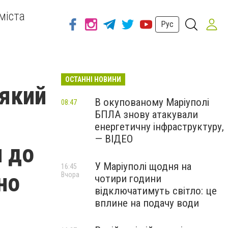
міста
Рус
ОСТАННІ НОВИНИ
 який
В окупованому Маріуполі
08:47
БПЛА знову атакували
енергетичну інфраструктуру,
— ВІДЕО
и до
У Маріуполі щодня на
16:45
но
Вчора
чотири години
відключатимуть світло: це
вплине на подачу води