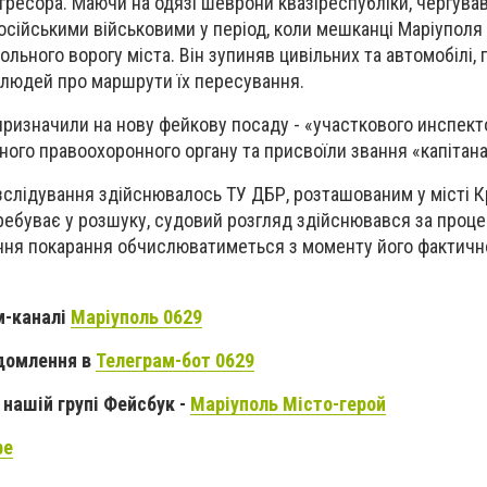
гресора. Маючи на одязі шеврони квазіреспубліки, чергува
російськими військовими у період, коли мешканці Маріуполя
льного ворогу міста. Він зупиняв цивільних та автомобілі,
 людей про маршрути їх пересування.
 призначили на нову фейкову посаду - «участкового инспек
ого правоохоронного органу та присвоїли звання «капітана 
слідування здійснювалось ТУ ДБР, розташованим у місті К
ебуває у розшуку, судовий розгляд здійснювався за проце
ання покарання обчислюватиметься з моменту його фактичн
м-каналі
Маріуполь 0629
домлення в
Телеграм-бот 0629
нашій групі Фейсбук -
Маріуполь Місто-герой
be