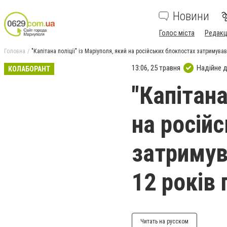
Новини
Голос міста
Редакц
Головна
"Капітана поліції" із Маріуполя, який на російських блокпостах затримува
13:06, 25 травня
Надійне 
КОЛАБОРАНТ
"Капітана
на росій
затримув
12 років
Читать на русском