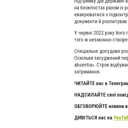
підтримку дій держави-а
на блокпостах разом із 
евакуюватися з підконтро
документи й розпитував
У червні 2022 року його
того ж незаконно створен
Спеціальне досудове роз
Оскільки засуджений пер
absentia». Строк відбув
затримання.
ЧИТАЙТЕ нас в Телегра
НАДСИЛАЙТЕ свої пові
ОБГОВОРЮЙТЕ новини в 
ДИВІТЬСЯ нас на
YouTu