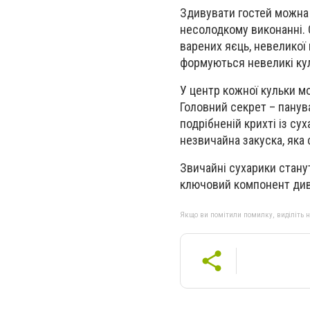
Здивувати гостей можна 
несолодкому виконанні. 
варених яєць, невеликої 
формуються невеликі ку
У центр кожної кульки м
Головний секрет – панув
подрібненій крихті із су
незвичайна закуска, яка
Звичайні сухарики стану
ключовий компонент див
Якщо ви помітили помилку, виділіть нео