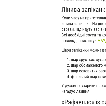
Лінива запіканк
Коли часу на приготуванн
лінива запіканка. На дно
страви. Підійдуть варіан
Всі необхідні соуси та к
повсякденних штук
МАУ
Шари запіканки можна ва
шар хрустких сухар
шар обсмаженого м
шар соковитих овоч
фінальний шар із в
У духовці сухарики прос
нагадує лазіння.
«Рафаелло» із с