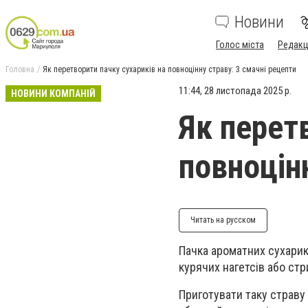
Новини
Голос міста
Редакц
Головна
Як перетворити пачку сухариків на повноцінну страву: 3 смачні рецепти
11:44, 28 листопада 2025 р.
НОВИНИ КОМПАНІЙ
Як перет
повноцін
Читать на русском
Пачка ароматних сухарик
курячих нагетсів або ст
Приготувати таку страву