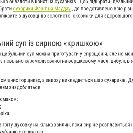
льно обваляти в крихті із сухариків. Щоб підібрати ідеальни
ибрати
сухарики Флінт на Маудау
, де представлено всю різн
апікайте в духовці до золотистої скоринки для здоровішого
ний суп із сирною «кришкою»
 цибульний суп можна приготувати у спрощеній, але не ме
 з повільно карамелізованої на вершковому маслі цибулі, в 
оміцних горщиках, а зверху викладається шар сухариків. 
 вам знадобляться:
 смаком;
;
ріха.
гріту духовку на кілька хвилин, поки сир не розплавиться і
ум'яною скоринкою.