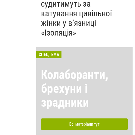
судитимуть за
катування цивільної
жінки у в’язниці
«Ізоляція»
СПЕЦТЕМА
Колаборанти,
брехуни і
зрадники
Всі матеріали тут