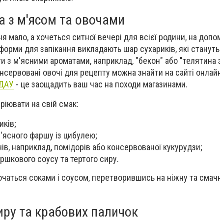
а з м'ясом та овочами
я мало, а хочеться ситної вечері для всієї родини, на доп
 форми для запікання викладають шар сухариків, які станут
ти з м'ясними ароматами, наприклад, "бекон" або "телятина
онсервовані овочі для рецепту можна знайти на сайті онлай
ДАУ
- це заощадить ваш час на походи магазинами.
ріювати на свій смак:
иків;
'ясного фаршу із цибулею;
ів, наприклад, помідорів або консервованої кукурудзи;
ершкового соусу та тертого сиру.
очаться соками і соусом, перетворившись на ніжну та смач
иру та крабових паличок