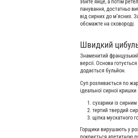
збите яйце, а потім рете
панування, достатньо в
від сирних до м'ясних. З
обсмажте на сковороді.
Швидкий цибуль
Знаменитий французький
версії. Основа готується
додається бульйон.
Суп розливається по жар
ідеальної сирної кришки
сухарики із сирним
тертий твердий сир
щіпка мускатного го
Горщики вирушають у розі
покриється апетитною р