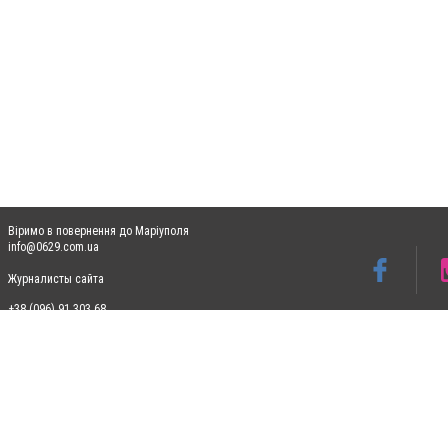
Віримо в повернення до Маріуполя
info@0629.com.ua
Журналисты сайта
+38 (096) 91 303 68
Допускається цитування матеріалів без отримання попередньої згоди 0629.com.ua за
пошукових систем гіперпосилання на цитовані статті не нижче другого абзацу в тек
Матеріали з плашками "Новини компаній", "Промо", "Партнерський матеріал", "Партнер
Реклама на сайті
Ф