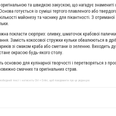
оригінальною та швидкою закускою, що нагадує знамениті ц
Основа готується із суміші тертого плавленого або твердого
кількості майонезу та часнику для пікантності. З отриманої
льки.
ожна покласти сюрприз: оливку, шматочок крабової палички
ання. Замість кокосової стружки кульки обвалюються в дрі
хариків зі смаком краба або сметани із зеленню. Виходить д
 стане окрасою будь-якого столу.
ть основою для кулінарної творчості і перетворяться з про
овижно смачних та оригінальних страв.
бхідний текст і натисніть Ctrl + Enter, щоб повідомити про це редакцію