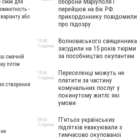
оборони Маріуполя і
й смак для
перейшов на бік РФ:
оманітність -
прикордоннику повідомили
 варіанту або
про підозру
Волноваського священника
13:00
7 серпня
засудили на 15 років тюрми
за пособництво окупантам
нш смачній
яку потім
Переселенці можуть не
10:06
7 серпня
платити за частину
Для створення
комунальних послуг у
покинутому житлі: які
умови
П’ятьох українських
09:53
7 серпня
підлітків евакуювали з
 не
тимчасово окупованої