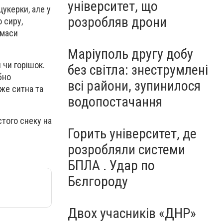
університет, що
укерки, але у
розробляв дрони
 сиру,
 маси
Маріуполь другу добу
 чи горішок.
без світла: знеструмлені
бно
всі райони, зупинилося
уже ситна та
водопостачання
стого снеку на
Горить університет, де
розробляли системи
БПЛА . Удар по
Бєлгороду
Двох учасників «ДНР»