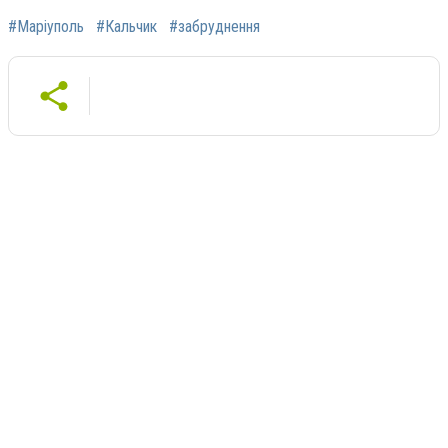
#Маріуполь
#Кальчик
#забруднення