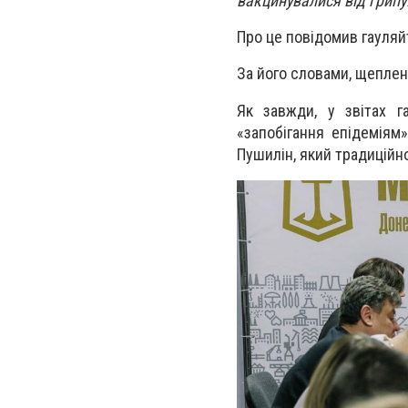
вакцинувалися від грипу
Про це повідомив гауля
За його словами, щепленн
Як завжди, у звітах г
«запобігання епідеміям»
Пушилін, який традиційн