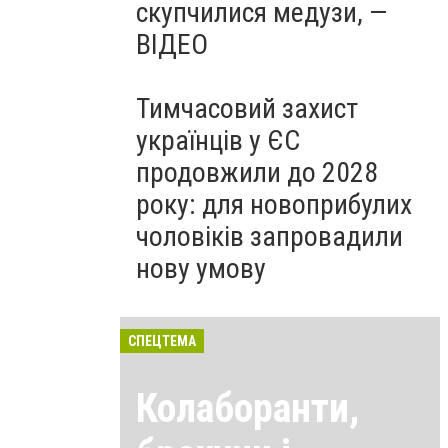
скупчилися медузи, —
ВІДЕО
Тимчасовий захист
українців у ЄС
продовжили до 2028
року: для новоприбулих
чоловіків запровадили
нову умову
СПЕЦТЕМА
Колаборанти,