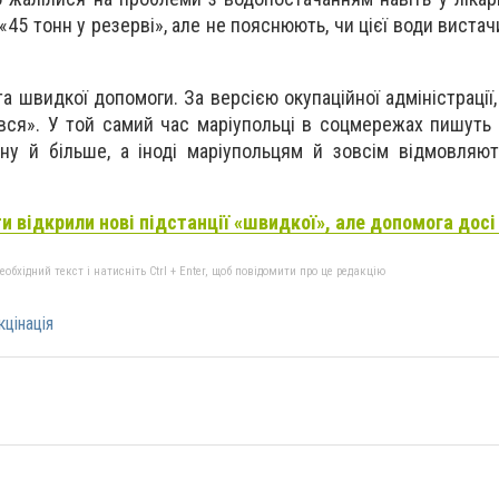
45 тонн у резерві», але не пояснюють, чи цієї води вистач
а швидкої допомоги. За версією окупаційної адміністрації
вся». У той самий час маріупольці в соцмережах пишуть
ну й більше, а іноді маріупольцям й зовсім відмовляю
и відкрили нові підстанції «швидкої», але допомога дос
бхідний текст і натисніть Ctrl + Enter, щоб повідомити про це редакцію
кцінація