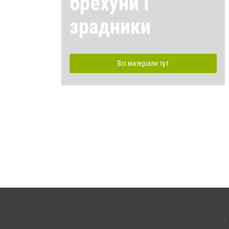
брехуни і
зрадники
Всі матеріали тут