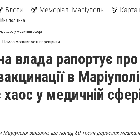
Блоги
Меморіал. Маріуполь
Карта 
ійна політика
чує хаос у медичній сфері
Немає можливості перевірити
на влада рапортує про
вакцинації в Маріуполі
 хаос у медичній сфер
я Маріуполя заявляє, що понад 60 тисяч дорослих мешканц