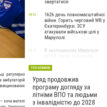
звертатися
1626 день повномасштабної
08:55
війни. Горить черговий WB у
Єкатеринбурзі. ЗСУ
атакували військові цілі у
Маріуполі
В окупованому Маріуполі
08:47
БПЛА знову атакували
енергетичну інфраструктуру,
— ВІДЕО
ТОП НОВИНИ
ьці регулярно
Уряд продовжив
на амбулаторій
програму догляду за
 вакцинованих
літніми ВПО та людьми
з інвалідністю до 2028
— хоча жителі
нях. Окупанти