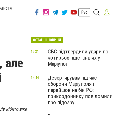
міста
Рус
ОСТАННІ НОВИНИ
СБС підтвердили удари по
19:31
чотирьох підстанціях у
, але
Маріуполі
і
Дезертирував під час
14:44
оборони Маріуполя і
перейшов на бік РФ:
прикордоннику повідомили
про підозру
ів нібито вже