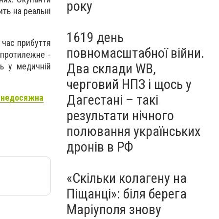
року
ить на реальні
1619 день
, час прибуття
повномасштабної війни.
 протилежне -
Два склади WB,
ть у медичній
черговий НПЗ і щось у
Дагестані – такі
і недосяжна
результати нічного
полювання українських
дронів в РФ
«Скільки колагену на
Піщанці»: біля берега
Маріуполя знову