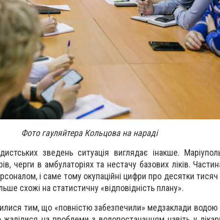
Фото гауляйтера Кольцова на нараді
дистських зведень ситуація виглядає інакше. Маріупол
рів, черги в амбулаторіях та нестачу базових ліків. Части
рсоналом, і саме тому окупаційні цифри про десятки тисяч
льше схожі на статистичну «відповідність плану».
лилися тим, що «повністю забезпечили» медзаклади водою 
 жалілися на проблеми з водопостачанням навіть у лікар