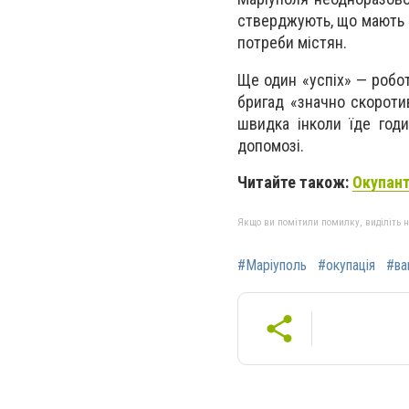
стверджують, що мають «
потреби містян.
Ще один «успіх» — робот
бригад «значно скороти
швидка інколи їде годи
допомозі.
Читайте також:
Окупант
Якщо ви помітили помилку, виділіть нео
#Маріуполь
#окупація
#ва