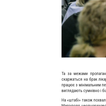
Та за межами пропаган
скаржаться на брак ліка
працює з мінімальним пе
виглядають сумнівно і бі
На «штабі» також похва
Маріуполя неодноразово