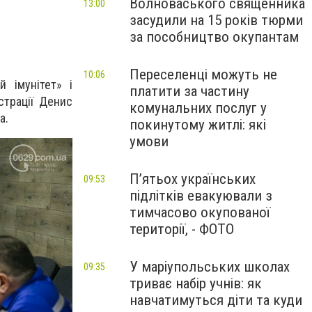
Волноваського священника
13:00
засудили на 15 років тюрми
за пособництво окупантам
.
Переселенці можуть не
10:06
й імунітет» і
платити за частину
страції Денис
комунальних послуг у
а.
покинутому житлі: які
умови
П’ятьох українських
09:53
підлітків евакуювали з
тимчасово окупованої
території, - ФОТО
У маріупольських школах
09:35
триває набір учнів: як
навчатимуться діти та куди