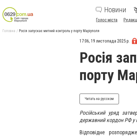
Новини
Голос міста
Редакц
Головна
Росія запускає митний контроль у порту Маріуполя
17:06, 19 листопада 2025 р.
Росія за
порту Ма
Читать на русском
Російський уряд затве
державний кордон РФ у 
Відповідне розпорядж