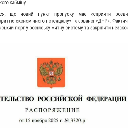
кого кабміну.
ься, що новий пункт пропуску має «сприяти розвит
криттю економічного потенціалу» так званої «ДНР». Фактич
їнський порт у російську митну систему та закріпити незак