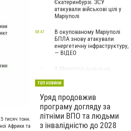
Єкатеринбурзі. ЗСУ
атакували військові цілі у
Маріуполі
В окупованому Маріуполі
08:47
БПЛА знову атакували
енергетичну інфраструктуру,
— ВІДЕО
У Маріуполі щодня на
16:45
Вчора
чотири години
відключатимуть світло: це
ТОП НОВИНИ
вплине на подачу води
Уряд продовжив
програму догляду за
літніми ВПО та людьми
5 тисяч тонн.
з інвалідністю до 2028
чної Африки та