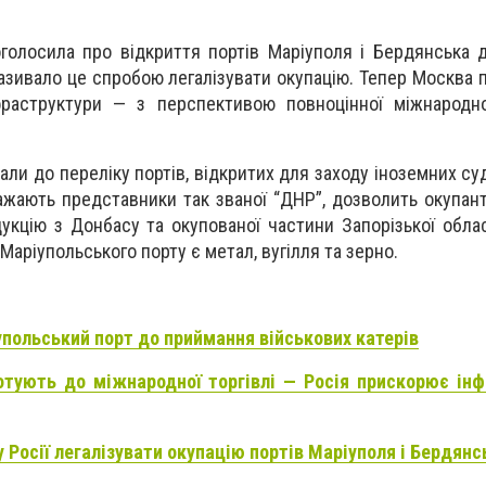
голосила про відкриття портів Маріуполя і Бердянська 
азивало це спробою легалізувати окупацію. Тепер Москва 
раструктури — з перспективою повноцінної міжнародної
али до переліку портів, відкритих для заходу іноземних с
ажають представники так званої “ДНР”, дозволить окупан
укцію з Донбасу та окупованої частини Запорізької обла
аріупольського порту є метал, вугілля та зерно.
польський порт до приймання військових катерів
отують до міжнародної торгівлі — Росія прискорює інф
 Росії легалізувати окупацію портів Маріуполя і Бердянс