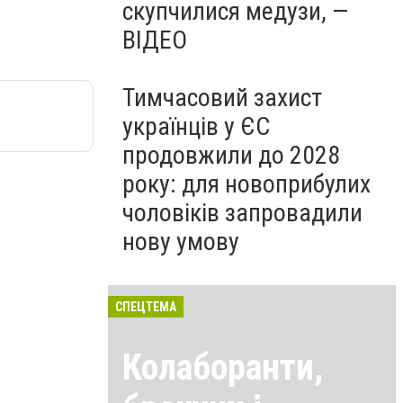
скупчилися медузи, —
ВІДЕО
Тимчасовий захист
українців у ЄС
продовжили до 2028
року: для новоприбулих
чоловіків запровадили
нову умову
СПЕЦТЕМА
Колаборанти,