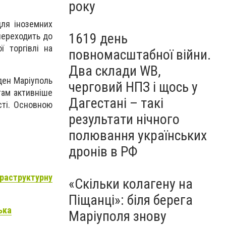
року
для іноземних
1619 день
переходить до
 торгівлі на
повномасштабної війни.
Два склади WB,
уден Маріуполь
черговий НПЗ і щось у
там активніше
Дагестані – такі
сті. Основною
результати нічного
полювання українських
дронів в РФ
раструктурну
«Скільки колагену на
Піщанці»: біля берега
ька
Маріуполя знову