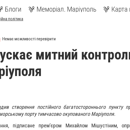
Блоги
Меморіал. Маріуполь
Карта 
ійна політика
Немає можливості перевірити
пускає митний контрол
ріуполя
рдив створення постійного багатостороннього пункту п
морському порту тимчасово окупованого Маріуполя.
ення, підписане прем’єром Михайлом Мішустіним, оп