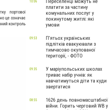
Переселенці можуть не
10:06
платити за частину
ку портової
комунальних послуг у
но це означає
покинутому житлі: які
онний контроль
умови
П’ятьох українських
09:53
підлітків евакуювали з
тимчасово окупованої
території, - ФОТО
У маріупольських школах
09:35
триває набір учнів: як
навчатимуться діти та куди
звертатися
1626 день повномасштабної
08:55
війни. Горить черговий WB у