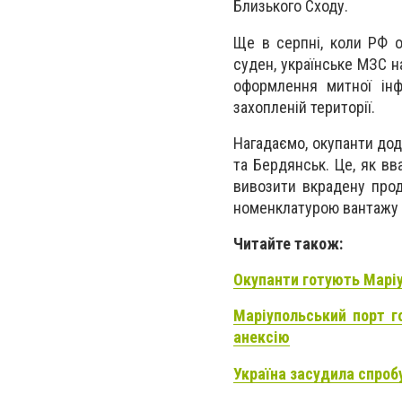
Близького Сходу.
Ще в серпні, коли РФ о
суден, українське МЗС н
оформлення митної інф
захопленій території.
Нагадаємо, окупанти дод
та Бердянськ.
Це, як вв
вивозити вкрадену прод
номенклатурою вантажу М
Читайте також:
Окупанти готують Маріу
Маріупольський порт г
анексію
Україна засудила спробу