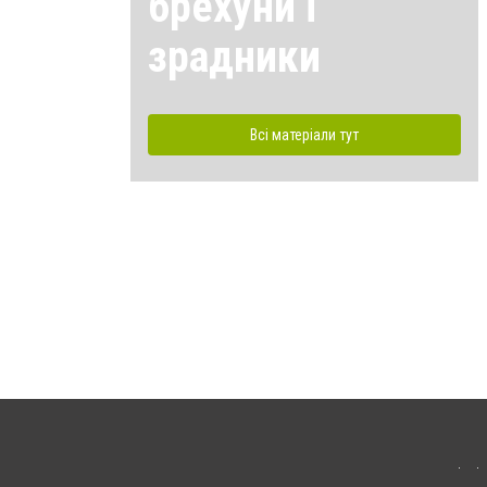
брехуни і
зрадники
Всі матеріали тут