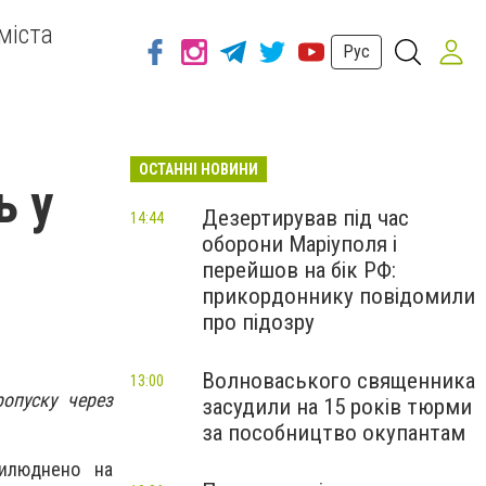
міста
Рус
ОСТАННІ НОВИНИ
ь у
Дезертирував під час
14:44
оборони Маріуполя і
перейшов на бік РФ:
прикордоннику повідомили
про підозру
Волноваського священника
13:00
ропуску через
засудили на 15 років тюрми
за пособництво окупантам
рилюднено на