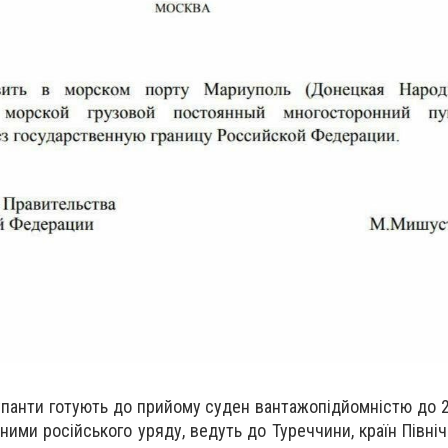
упанти готують до прийому суден вантажопідйомністю до 2
ними російського уряду, ведуть до Туреччини, країн Півні