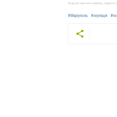
Якщо ви помітили помилку, виділіть нео
#Маріуполь
#окупація
#по