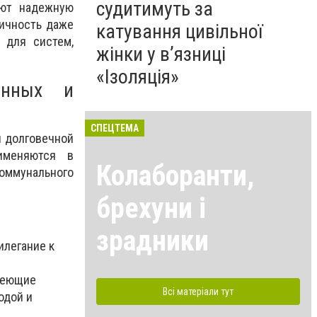
судитимуть за
уют надежную
тичность даже
катування цивільної
 для систем,
жінки у в’язниці
«Ізоляція»
енных и
СПЕЦТЕМА
и долговечной
именяются в
Колаборанти,
коммунального
брехуни і
зрадники
илегание к
авеющие
Всі матеріали тут
одой и