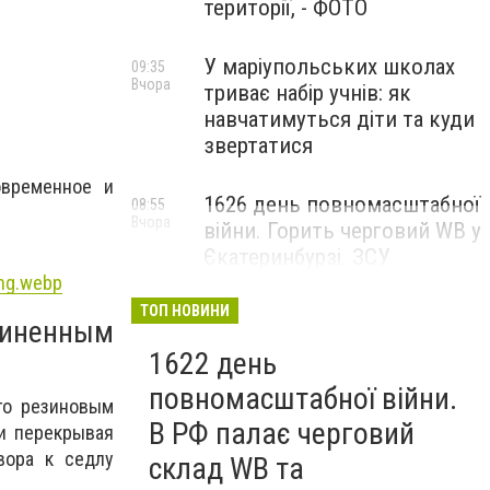
території, - ФОТО
У маріупольських школах
09:35
Вчора
триває набір учнів: як
навчатимуться діти та куди
звертатися
временное и
1626 день повномасштабної
08:55
Вчора
війни. Горить черговий WB у
Єкатеринбурзі. ЗСУ
атакували військові цілі у
ng.webp
Маріуполі
ТОП НОВИНИ
зиненным
1622 день
повномасштабної війни.
ого резиновым
В РФ палає черговий
и перекрывая
вора к седлу
склад WB та