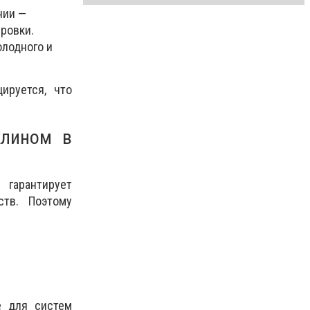
нии —
ровки.
олодного и
ируется, что
клином в
гарантирует
ств. Поэтому
е для систем