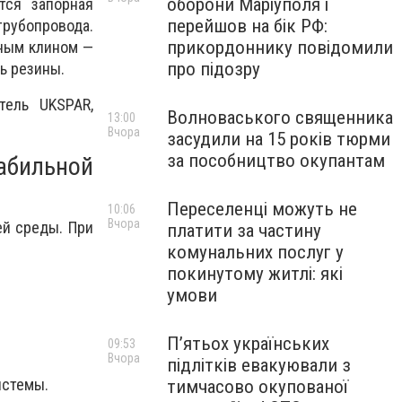
оборони Маріуполя і
тся запорная
перейшов на бік РФ:
трубопровода.
прикордоннику повідомили
ным клином —
про підозру
ь резины.
тель UKSPAR,
Волноваського священника
13:00
Вчора
засудили на 15 років тюрми
за пособництво окупантам
абильной
Переселенці можуть не
10:06
Вчора
й среды. При
платити за частину
комунальних послуг у
покинутому житлі: які
умови
П’ятьох українських
09:53
Вчора
підлітків евакуювали з
истемы.
тимчасово окупованої