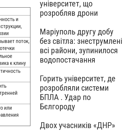
університет, що
розробляв дрони
чность и
струкции,
Маріуполь другу добу
озии
без світла: знеструмлені
рывает поток,
отечки
всі райони, зупинилося
льное
водопостачання
ика к клину
етичность
Горить університет, де
ить
розробляли системи
тренней
БПЛА . Удар по
Бєлгороду
о или
равления
Двох учасників «ДНР»