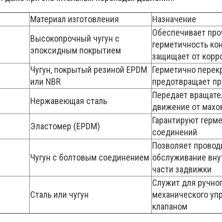
Материал изготовления
Назначение
Обеспечивает про
Высокопрочный чугун с
герметичность кон
эпоксидным покрытием
защищает от корр
Чугун, покрытый резиной EPDM
Герметично перек
или NBR
предотвращает пр
Передает вращате
Нержавеющая сталь
движение от махов
Гарантируют герм
Эластомер (EPDM)
соединений
Позволяет провод
Чугун с болтовым соединением
обслуживание вну
части задвижки
Служит для ручног
Сталь или чугун
механического уп
клапаном