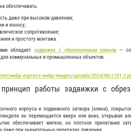
на обеспечивать:
сть даже при высоком давлении;
ии и износу;
влическое сопротивление;
ания и простоту монтажа.
вами обладает
задвижка с обрезиненным клином
— со
 для коммунальных и промышленных объектов.
ntent/webp-express/webp-images/uploads/2024/06/z101-2.p
 принцип работы задвижки с обре
рочного корпуса и подвижного затвора (клина), покрыт
пинделя он перемещается вверх или вниз, открывая ил
ытие обеспечивает мягкое, но плотное прилегание зат
ки даже при значительных перепадах давления.