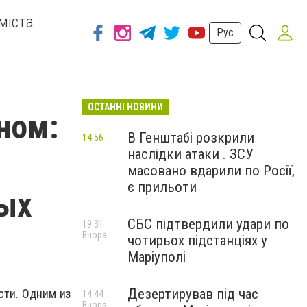
міста
Рус
ОСТАННІ НОВИНИ
ном:
В Генштабі розкрили
14:56
наслідки атаки . ЗСУ
масовано вдарили по Росії,
є прильоти
ых
СБС підтвердили удари по
19:31
Вчора
чотирьох підстанціях у
Маріуполі
Дезертирував під час
ти. Одним из
14:44
Вчора