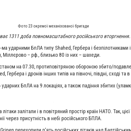
Фото 23 окремої механізованої бригади
иває 1311 доба повномасштабного російського вторгнення.
-ма ударними БпЛА типу Shahed, Гербера і безпілотниками і
, Міллєрово – рф., близько 80 із них – шахеди.
 станом на 07.30, протиповітряною обороною збито/подавл
 Гербера і дронів інших типів на півночі, півдні, сході та в 
ударних БпЛА на 9 локаціях, а також падіння збитих (уламк
 літаки залітали і в повітряний простір країн НАТО. Так, цієї
ії через присутність в небі російського БПЛА.
Gripen перехопили п'ять російських літаків над Балтійськи