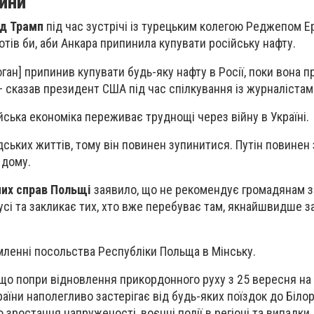
ини
д Трамп
під час зустрічі із турецьким колегою Реджепом Е
отів би, аби Анкара припинила купувати російську нафту.
доган] припинив купувати будь-яку нафту в Росії, поки вона
— сказав президент США під час спілкування із журналістам
йська економіка переживає труднощі через війну в Україні.
дських життів, тому він повинен зупинитися. Путін повинен
 дому.
них справ Польщі
заявило, що не рекомендує громадянам 
усі та закликає тих, хто вже перебуває там, якнайшвидше 
мленні посольства Республіки Польща в Мінську.
 що попри відновлення прикордонного руху з 25 вересня на
аїни наполегливо застерігає від будь-яких поїздок до Білор
зростання напруженості, воєнні події в регіоні та випадки