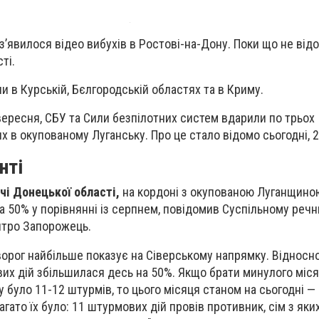
з’явилося відео вибухів в Ростові-на-Дону. Поки що не від
ті.
и в Курській, Бєлгородській областях та в Криму.
 вересня, СБУ та Сили безпілотних систем вдарили по трьох
х в окупованому Луганську. Про це стало відомо сьогодні, 
нті
очі Донецької області,
на кордоні з окупованою Луганщиною,
а 50% у порівнянні із серпнем, повідомив Суспільному речн
итро Запорожець.
ворог найбільше показує на Сіверському напрямку. Відносн
вих дій збільшилася десь на 50%. Якщо брати минулого міся
 було 11-12 штурмів, то цього місяця станом на сьогодні —
агато їх було: 11 штурмових дій провів противник, сім з яки