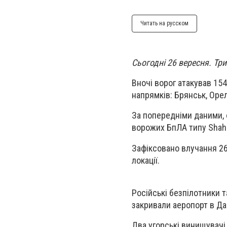
Читать на русском
Сьогодні 26 вересня. Тр
Вночі ворог атакував 154
напрямків: Брянськ, Орел
За попередніми даними,
ворожих БпЛА типу Shahed,
Зафіксовано влучання 26 
локації.
Російські безпілотники та
закривали аеропорт в Дан
Два угорські винищувачі 