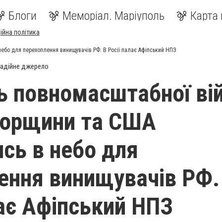
Блоги
Меморіал. Маріуполь
Карта 
ійна політика
небо для перехоплення винищувачів РФ. В Росії палає Афіпський НПЗ
адійне джерело
ь повномасштабної вій
горщини та США
ись в небо для
ення винищувачів РФ.
лає Афіпський НПЗ