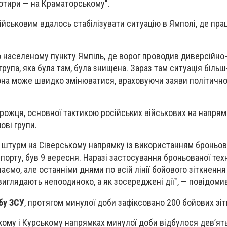
отири — на Краматорському".
військовим вдалось стабілізувати ситуацію в Ямполі, де пр
о населеному пункту Ямпіль, де ворог проводив диверсійно
 група, яка була там, була знищена. Зараз там ситуація біл
вона може швидко змінюватися, враховуючи заяви політично
ожця, основної тактикою російських військових на напрям
ві групи.
 штурм на Сіверському напрямку із використанням броньова
порту, був 9 вересня. Наразі застосування броньованої тех
аємо, але останніми днями по всій лінії бойового зіткнення
виглядають непоодиноко, а як зосереджені дії", — повідоми
бу ЗСУ
, протягом минулої доби зафіксовано 200 бойових зіт
ому і Курському напрямках минулої доби відбулося дев’ят