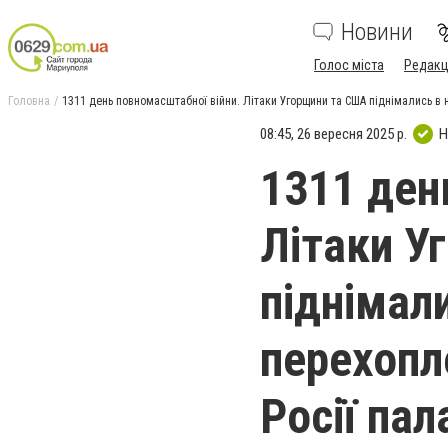
Новини
Голос міста
Редакц
Головна
1311 день повномасштабної війни. Літаки Угорщини та США піднімались в 
08:45, 26 вересня 2025 р.
Н
1311 ден
Літаки У
піднімал
перехопл
Росії па