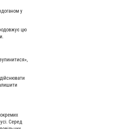
рдоганом у
 продовжує цю
и.
 зупинитися»,
здійснювати
залишити
 окремих
усі. Серед
 довільних