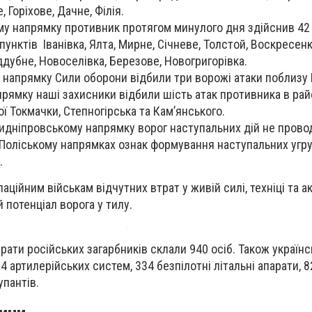
 Горіхове, Дачне, Філія.
у напрямку противник протягом минулого дня здійснив 42 
унктів Іванівка, Ялта, Мирне, Січневе, Толстой, Воскресенк
ддубне, Новоселівка, Березове, Новогригорівка.
 напрямку Сили оборони відбили три ворожі атаки поблизу 
прямку наші захисники відбили шість атак противника в ра
ї Токмачки, Степногірська та Кам’янського.
идніпровському напрямку ворог наступальних дій не прово
Поліському напрямках ознак формування наступальних угр
.
аційним військам відчутних втрат у живій силі, техніці та а
 потенціал ворога у тилу.
рати російських загарбників склали 940 осіб. Також українс
 артилерійських систем, 334 безпілотні літальні апарати, 8
упантів.