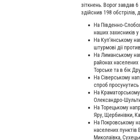
зіткнень. Ворог завдав 6
здійснив 198 обстрілів, 
На Південно-Слобож
наших захисників у
На Куп’янському на
штурмові дії против
На Лиманському нап
районах населених п
Торське та в бік Др
На Сіверському нап
спроб просунутись 
На Краматорському 
Олександро-Шульти
На Торецькому напр
Яру, Щербинівки, Ка
На Покровському на
населених пунктів 
Миколаївка, Сухецьк