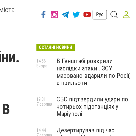
міста
Рус
ОСТАННІ НОВИНИ
ни.
В Генштабі розкрили
14:56
Вчора
наслідки атаки . ЗСУ
масовано вдарили по Росії,
є прильоти
СБС підтвердили удари по
19:31
 В
7 серпня
чотирьох підстанціях у
Маріуполі
Дезертирував під час
14:44
7 серпня