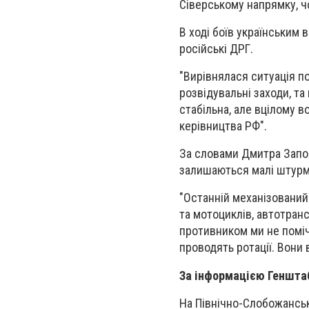
Сіверському напрямку, ч
В ході боїв українським 
російські ДРГ.
"Вирівнялася ситуація п
розвідувальні заходи, та
стабільна, але вцілому 
керівництва РФ".
За словами Дмитра Запор
залишаються малі штурмо
"Останній механізований
та мотоциклів, автотранс
противником ми не поміч
проводять ротації. Вони 
За інформацією Геншта
На Північно-Слобожанськ