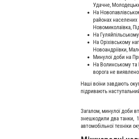
Удачне, Молодецьке,
На Новопавлівськом
районах населених п
Новомиколаївка, Пі
На Гуляйпільському
На Оріхівському на
Новоандріївки, Мало
Минулої доби на Пр
На Волинському та 
ворога не виявлено
Наші воїни завдають окуп
підривають наступальний
Загалом, минулої доби вт
знешкодили два танки, 14
автомобільної техніки ок