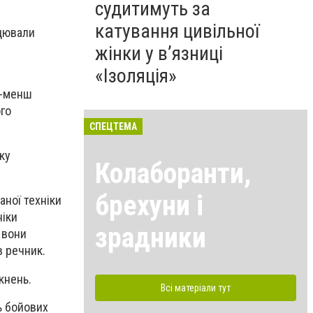
судитимуть за
катування цивільної
ацювали
жінки у в’язниці
«Ізоляція»
-
ьш-менш
го
СПЕЦТЕМА
ку
Колаборанти,
брехуни і
ної техніки
ніки
зрадники
 вони
в речник.
кнень.
Всі матеріали тут
ь бойових