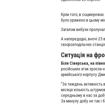
Крім того, в соцмережах 
було уражено в цьому міс
Загалом вибухи пролунал
А напередодні, вночі 25
газорозподільчих станція
Ситуація на фро
Біля Сіверська, на півн
російських атак зросла н
армійського корпусу Дм
"За тиждень активність 
місяця кількість штурмо
середньому в нас за добу
За минулу добу не так і б