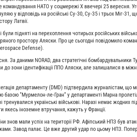
 командування НАТО у соцмережі Х ввечері 25 вересня. Уго
уляю у відповідь на російські Су-30, Су-35 і трьох Міг-31, щ
тору Латвії.
 були підняті на перехоплення чотирьох російських військо
тряного простору Аляски. Про це сьогодні повідомило кома
erospace Defense).
сня. За даними NORAD, два стратегічні бомбардувальники Ту
и до зони ідентифікації ППО Аляски, але залишалися в між
елегація департаменту (DMD) підтвердила журналістам, що 
ю базою "Мурмелон-ле-Гран" у департаменті Марна пролеті
азі тренувалися українські військові. Наразі немає жодних п
и якесь іноземне втручання, кажуть у Франції.
ни знов мали успіх на території РФ. Афіпський НПЗ був ата
ками. Завод палає. Це вже другий удар по цьому НПЗ. Попе