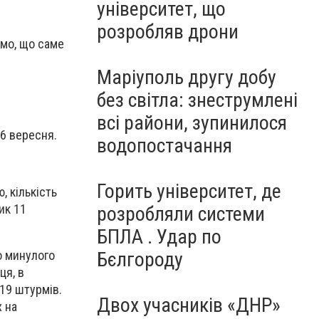
університет, що
розробляв дрони
омо, що саме
Маріуполь другу добу
без світла: знеструмлені
всі райони, зупинилося
26 вересня.
водопостачання
Горить університет, де
 кількість
ик 11
розробляли системи
БПЛА . Удар по
о минулого
Бєлгороду
ця, в
 19 штурмів.
Двох учасників «ДНР»
х на