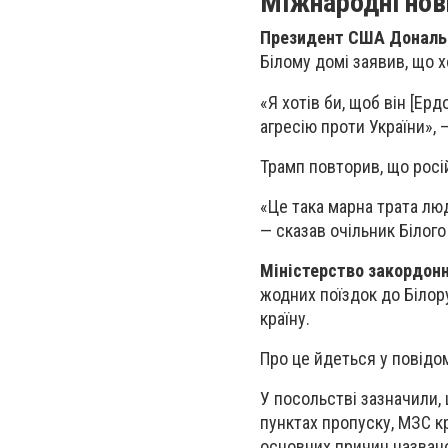
Міжнародні нов
Президент США Дональ
Білому домі заявив, що х
«Я хотів би, щоб він [Ер
агресію проти України», 
Трамп повторив, що росі
«Це така марна трата лю
— сказав очільник Білого
Міністерство закордон
жодних поїздок до Білор
країну.
Про це йдеться у повідо
У посольстві зазначили,
пунктах пропуску, МЗС кр
основних причин названо 