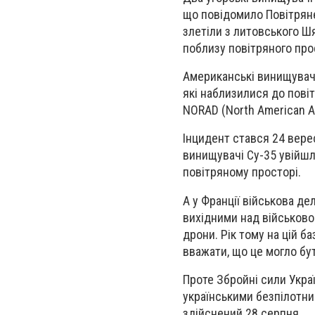
що повідомило Повітряне
злетіли з литовського Шя
поблизу повітряного прос
Американські винищувачі
які наблизилися до пові
NORAD (North American A
Інцидент стався 24 вере
винищувачі Су-35 увійшл
повітряному просторі.
А у Франції військова д
вихідними над військово
дрони. Рік тому на цій б
вважати, що це могло бут
Проте Збройні сили Украї
українськими безпілотни
здійснений 28 серпня.