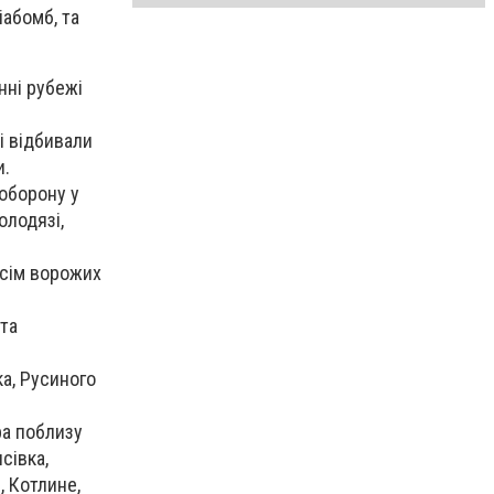
іабомб, та
нні рубежі
і відбивали
и.
оборону у
олодязі,
 сім ворожих
та
а, Русиного
ра поблизу
сівка,
, Котлине,