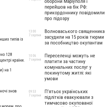
оборони Маріуполя і
перейшов на бік РФ:
прикордоннику повідомили
про підозру
Волноваського священника
13:00
7 серпня
засудили на 15 років тюрми
нших типів із
за пособництво окупантам
ено 128
Переселенці можуть не
10:06
7 серпня
центрі країни.
платити за частину
комунальних послуг у
и) на 1
покинутому житлі: які
умови
 ночі знов
П’ятьох українських
09:53
7 серпня
підлітків евакуювали з
тимчасово окупованої
м морем, про