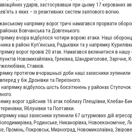
 авіаційних ударів, застосувавши при цьому 17 керованих ав
дев’ять з яких – із реактивних систем залпового вогню.
анському напрямку ворог тричі намагався прорвати оборо
 районах Вовчанська та Довгенького.
прямку вчора відбулося чотири ворожі атаки. Наші оборонц
ника в районі Куп’янська, Радьківки та у напрямку Курилівк
рямку ворог провів 20 атак. Намагався вклинитися в нашу 
унктів Новомихайлівка, Греківка, Шандриголове, Зарічне, К
ужелюбівки, Ставків.
рямку протягом вчорашньої доби наші захисники зупинили
вперед у бік Дронівки та Переїзного.
напрямку відбулось шість боєзіткнень у районах Ступочок 
ного.
ямку ворог здійснив 16 атак поблизу Плещіївки, Клебан-Бик
теринівки, Яблунівки та Полтавки.
прямку наші захисники зупинили 67 штурмових дій агресо
Володимирівка, Родинське, Никанорівка, Новоекономічне, Ли
е, Промінь, Покровськ, Мирноград, Новомиколаївка, Звірове