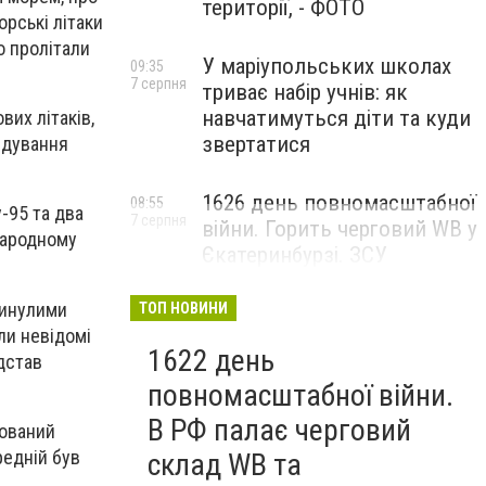
території, - ФОТО
рські літаки
о пролітали
У маріупольських школах
09:35
7 серпня
триває набір учнів: як
навчатимуться діти та куди
вих літаків,
звертатися
ндування
1626 день повномасштабної
08:55
-95 та два
7 серпня
війни. Горить черговий WB у
народному
Єкатеринбурзі. ЗСУ
атакували військові цілі у
Маріуполі
минулими
ТОП НОВИНИ
ли невідомі
1622 день
ідстав
повномасштабної війни.
В РФ палає черговий
кований
редній був
склад WB та