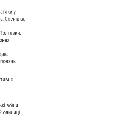
атаки у
а, Соснівка,
Полтавки.
йонах
див.
уповань
ктивно
ькі воїни
2 одиниці