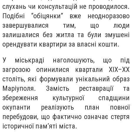
слухань чи консультацій не проводилося.
Подібні “обіцянки” вже неодноразово
завершувалися тим, що люди
залишалися без житла та були змушені
орендувати квартири за власні кошти.
У міськраді наголошують, що під
загрозою опинилися квартали XIX–XX
століть, які формували унікальний образ
Маріуполя. Замість реставрації та
збереження культурної спадщини
окупанти реалізують план повної
перебудови, що фактично означає стертя
історичної пам’яті міста.