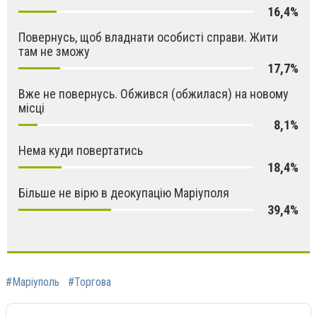
16,4%
Повернусь, щоб владнати особисті справи. Жити
там не зможу
17,7%
Вже не повернусь. Обжився (обжилася) на новому
місці
8,1%
Нема куди повертатись
18,4%
Більше не вірю в деокупацію Маріуполя
39,4%
#Маріуполь
#Торгова