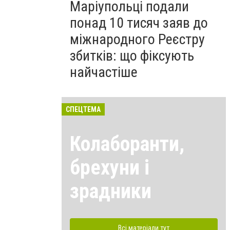
Маріупольці подали
понад 10 тисяч заяв до
міжнародного Реєстру
збитків: що фіксують
найчастіше
СПЕЦТЕМА
Колаборанти,
брехуни і
зрадники
Всі матеріали тут