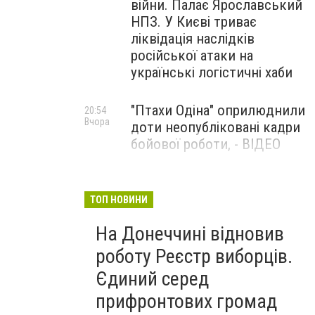
війни. Палає Ярославський
НПЗ. У Києві триває
ліквідація наслідків
російської атаки на
українські логістичні хаби
"Птахи Одіна" оприлюднили
20:54
Вчора
доти неопубліковані кадри
бойової роботи, - ВІДЕО
Маріуполець Андрій
17:15
Вчора
Бєдняков зіграє тата
ТОП НОВИНИ
Петрика П’яточкина у
На Донеччині відновив
новому українському
фільмі, - ФОТО
роботу Реєстр виборців.
Єдиний серед
прифронтових громад