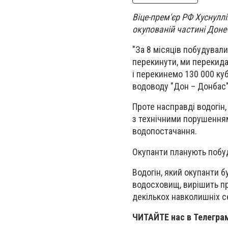
Віце-прем'єр РФ Хуснулл
окупованій частині Доне
"За 8 місяців побудувал
перекинути, ми перекида
і перекинемо 130 000 куб
водоводу "Дон – Донбас",
Проте насправді водогін
з технічними порушенням
водопостачання.
Окупанти планують побуд
Водогін, який окупанти 
водосховищ, вирішить п
декількох навколишніх 
ЧИТАЙТЕ нас в Телегра