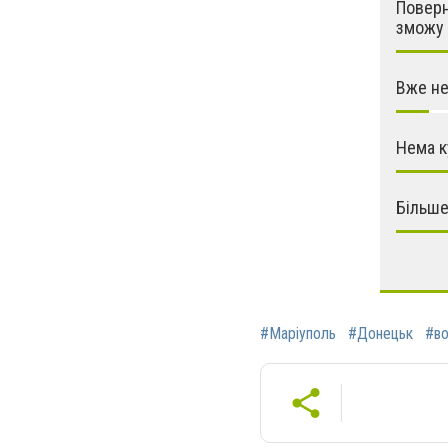
Поверн
зможу
Вже не
Нема к
Більше
#Маріуполь
#Донецьк
#в