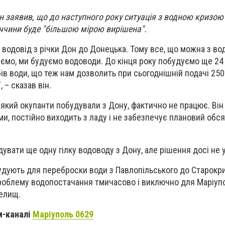
ін заявив, що до наступного року ситуація з водною кризою
ччини буде "більшою мірою вирішена".
и водовід з річки Дон до Донецька. Тому все, що можна з в
ємо, ми будуємо водоводи. До кінця року побудуємо ще 24
ів води, що теж нам дозволить при сьогоднішній подачі 250 
 – сказав він.
, який окупанти побудували з Дону, фактично не працює. Ві
и, постійно виходить з ладу і не забезпечує плановий обся
увати ще одну гілку водоводу з Дону, але рішення досі не 
будують для переброски води з Павлопільського до Старокр
роблему водопостачання тмичасово і виключно для Маріупо
селищ.
м-каналі
Маріуполь 0629