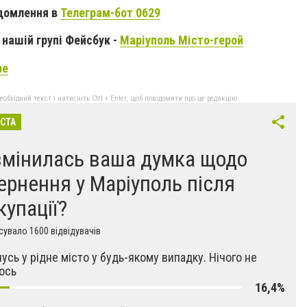
домлення в
Телеграм-бот 0629
нашій групі Фейсбук -
Маріуполь Місто-герой
be
бхідний текст і натисніть Ctrl + Enter, щоб повідомити про це редакцію
ІСТА
змінилась ваша думка щодо
ернення у Маріуполь після
купації?
увало 1600 відвідувачів
усь у рідне місто у будь-якому випадку. Нічого не
ось
16,4%