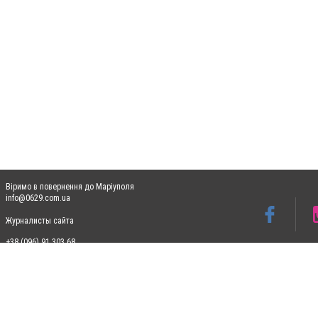
Віримо в повернення до Маріуполя
info@0629.com.ua
Журналисты сайта
+38 (096) 91 303 68
Допускається цитування матеріалів без отримання попередньої згоди 0629.com.ua за
пошукових систем гіперпосилання на цитовані статті не нижче другого абзацу в тек
Матеріали з плашками "Новини компаній", "Промо", "Партнерський матеріал", "Партнер