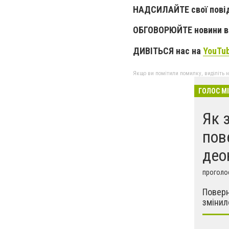
НАДСИЛАЙТЕ свої пові
ОБГОВОРЮЙТЕ новини в 
ДИВІТЬСЯ нас на
YouTu
Якщо ви помітили помилку, виділіть нео
ГОЛОС М
Як 
пов
део
проголос
Поверн
змінил