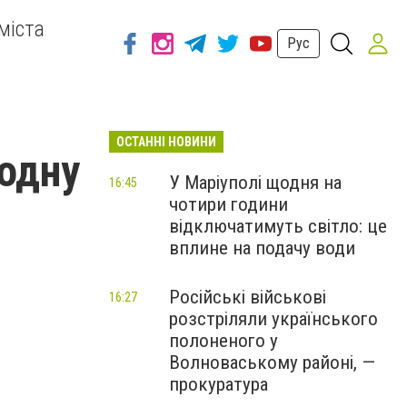
міста
Рус
ОСТАННІ НОВИНИ
водну
У Маріуполі щодня на
16:45
чотири години
відключатимуть світло: це
вплине на подачу води
Російські військові
16:27
розстріляли українського
полоненого у
Волноваському районі, —
прокуратура