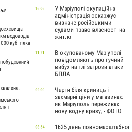
У Маріуполі окупаційна
16:06
 на
адміністрація оскаржує
визнане російськими
одосховища
судами право власності на
 км водоводів
житло
000 куб. гілка
В окупованому Маріуполі
11:21
повідомляють про гучний
н побудований
вибух на тлі загрози атаки
г
БПЛА
ухвалене.
Черги біля криниць і
09:00
захмарні ціни у магазинах:
имського
як Маріуполь переживає
ля і
нову водну кризу, - ФОТО
1625 день повномасштабної
08:54