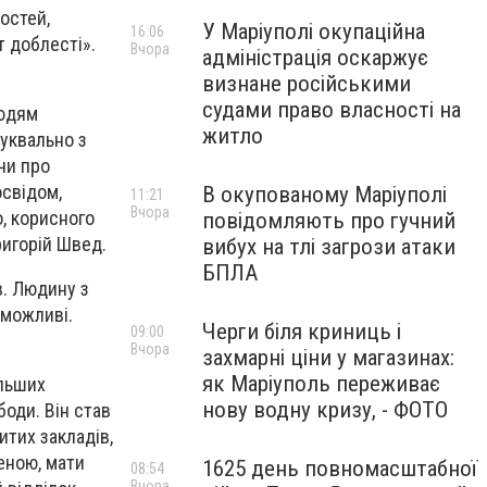
остей,
У Маріуполі окупаційна
16:06
т доблесті».
Вчора
адміністрація оскаржує
визнане російськими
судами право власності на
людям
житло
буквально з
 чи про
освідом,
В окупованому Маріуполі
11:21
Вчора
о, корисного
повідомляють про гучний
ригорій Швед.
вибух на тлі загрози атаки
БПЛА
в. Людину з
 можливі.
Черги біля криниць і
09:00
Вчора
захмарні ціни у магазинах:
як Маріуполь переживає
ільших
нову водну кризу, - ФОТО
оди. Він став
итих закладів,
еною, мати
1625 день повномасштабної
08:54
Вчора