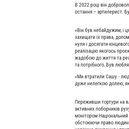
В 2022 році він доброво
остання – артилерист. Б
«Він був небайдужим, і 
захищати їх права, допо
нуля і досягати кінцевог
реалізацію якогось проє
жадобою до життя та реал
та потрібного. Був любля
«Ми втратили Сашу - люди
дуже нелегкою долею, як
Переживши тортури на вл
активних поборників рух
монітором Національний п
обстоюючи право людини 