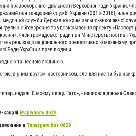
ння правоохоронної діяльності Верховної Ради України, чл
жавній пенітенціарній службі України (2015-2016), член ро
і медичної служби Державної кримінально-виконавчої служ
ої групи з обговорення та удосконалення проекту «Паспорт
країни», член громадської ради при Міністерстві юстиції Укр
итань реалізації національного превентивного механізму пр
ої Ради України з прав людини.
орядною та чесною людиною.
легою, вірним другом, наставником, але для нас ти був най
тепер, надалі. В моєму серці. Тато», - написала донька Олек
м-каналі
Маріуполь 0629
домлення в
Телеграм-бот 0629