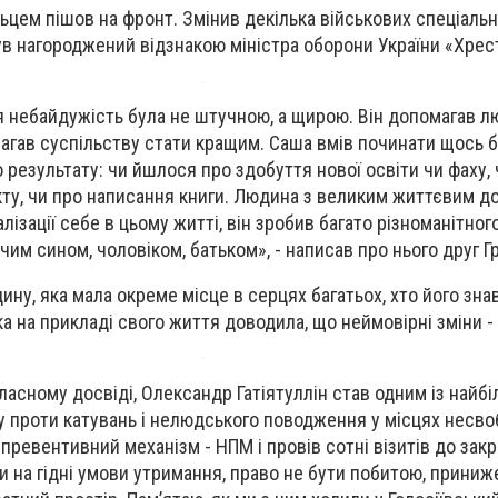
льцем пішов на фронт. Змінив декілька військових спеціальн
ув нагороджений відзнакою міністра оборони України «Хрес
ця небайдужість була не штучною, а щирою. Він допомагав 
магав суспільству стати кращим. Саша вмів починати щось 
о результату: чи йшлося про здобуття нової освіти чи фаху,
кту, чи про написання книги. Людина з великим життєвим д
ізації себе в цьому житті, він зробив багато різноманітног
чим сином, чоловіком, батьком», - написав про нього друг Г
ну, яка мала окреме місце в серцях багатьох, хто його зна
а на прикладі свого життя доводила, що неймовірні зміни -
асному досвіді, Олександр Гатіятуллін став одним із найб
у проти катувань і нелюдського поводження у місцях несвоб
ревентивний механізм - НПМ і провів сотні візитів до закр
на гідні умови утримання, право не бути побитою, приниж