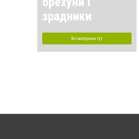
брехуни і
зрадники
Всі матеріали тут