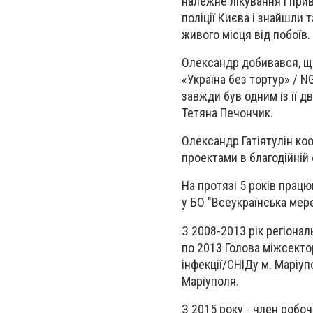
належне лікування і прив
поліції Києва і знайшли 
живого місця від побоїв.
Олександр добивався, що
«Україна без тортур» / N
завжди був одним із її дв
Тетяна Печончик.
Олександр Гатіятулін коо
проектами в благодійній 
На протязі 5 років працю
у БО "Всеукраїнська мер
З 2008-2013 рік регіона
по 2013 Голова міжсектор
інфекції/СНІДу м. Маріуп
Маріуполя.
З 2015 року - член робоч