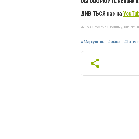
ОБГОВОРЮЙТЕ новини в 
ДИВІТЬСЯ нас на
YouTu
Якщо ви помітили помилку, виділіть нео
#Маріуполь
#війна
#Гатіят