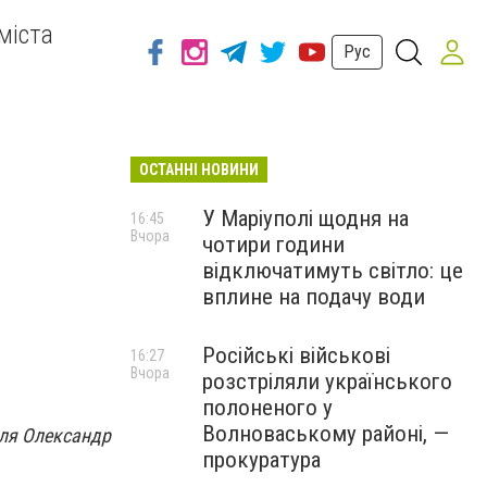
міста
Рус
ОСТАННІ НОВИНИ
У Маріуполі щодня на
16:45
Вчора
чотири години
відключатимуть світло: це
вплине на подачу води
Російські військові
16:27
Вчора
розстріляли українського
полоненого у
Волноваському районі, —
оля Олександр
прокуратура