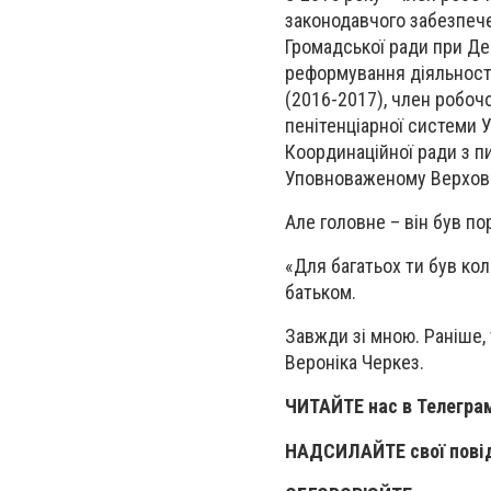
законодавчого забезпече
Громадської ради при Дер
реформування діяльност
(2016-2017), член робоч
пенітенціарної системи У
Координаційної ради з п
Уповноваженому Верховн
Але головне – він був п
«Для багатьох ти був ко
батьком.
Завжди зі мною. Раніше, 
Вероніка Черкез.
ЧИТАЙТЕ нас в Телегра
НАДСИЛАЙТЕ свої пові