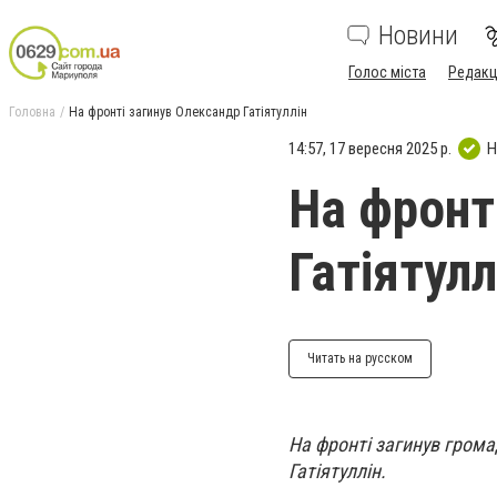
Новини
Голос міста
Редакц
Головна
На фронті загинув Олександр Гатіятуллін
14:57, 17 вересня 2025 р.
Н
На фронт
Гатіятулл
Читать на русском
На фронті загинув грома
Гатіятуллін.