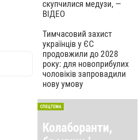
скупчилися медузи, —
ВІДЕО
Тимчасовий захист
українців у ЄС
продовжили до 2028
року: для новоприбулих
чоловіків запровадили
нову умову
СПЕЦТЕМА
Колаборанти,