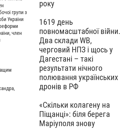
року
ен
бочої групи з
би України
1619 день
 реформи
повномасштабної війни.
аїни, член
Два склади WB,
и
черговий НПЗ і щось у
Дагестані – такі
результати нічного
кращим
полювання українських
дронів в РФ
сандра,
«Скільки колагену на
Піщанці»: біля берега
Маріуполя знову