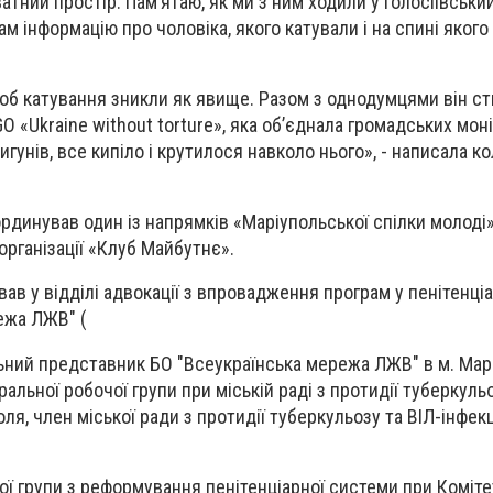
атний простір. Памʼятаю, як ми з ним ходили у Голосіївськи
там інформацію про чоловіка, якого катували і на спині якого
б катування зникли як явище. Разом з однодумцями він ст
GO «Ukraine without torture», яка обʼєднала громадських моні
игунів, все кипіло і крутилося навколо нього», - написала ко
рдинував один із напрямків «Маріупольської спілки молоді»
організації «Клуб Майбутнє».
вав у відділі адвокації з впровадження програм у пенітенці
ежа ЛЖВ" (
льний представник БО "Всеукраїнська мережа ЛЖВ" в м. Марі
альної робочої групи при міській раді з протидії туберкульо
оля, член міської ради з протидії туберкульозу та ВІЛ-інфекц
ої групи з реформування пенітенціарної системи при Коміте