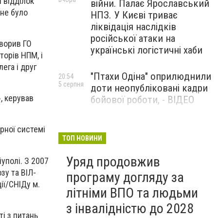
й відділок
війни. Палає Ярославський
 не було
НПЗ. У Києві триває
ліквідація наслідків
російської атаки на
ворив ГО
українські логістичні хаби
торів НПМ, і
лега і друг
"Птахи Одіна" оприлюднили
20:54
5 серпня
доти неопубліковані кадри
, керував
бойової роботи, - ВІДЕО
Маріуполець Андрій
17:15
арної системі
5 серпня
Бєдняков зіграє тата
ТОП НОВИНИ
Петрика П’яточкина у
Уряд продовжив
новому українському
уполі. З 2007
фільмі, - ФОТО
зу та ВІЛ-
програму догляду за
ії/СНІДу м.
літніми ВПО та людьми
з інвалідністю до 2028
ті з питань