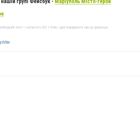
нашій групі Фейсбук -
Маріуполь Місто-герой
be
бхідний текст і натисніть Ctrl + Enter, щоб повідомити про це редакцію
уллін