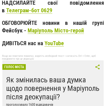
НАДСИЛАЙТЕ свої повідомлення
в
Телеграм-бот 0629
ОБГОВОРЮЙТЕ новини в нашій групі
Фейсбук -
Маріуполь Місто-герой
ДИВІТЬСЯ нас на
YouTube
Якщо ви помітили помилку, виділіть необхідний текст і натисніть Ctrl + Enter, щоб
повідомити про це редакцію
ГОЛОС МІСТА
Як змінилась ваша думка
щодо повернення у Маріуполь
після деокупації?
проголосувало 1600 відвідувачів