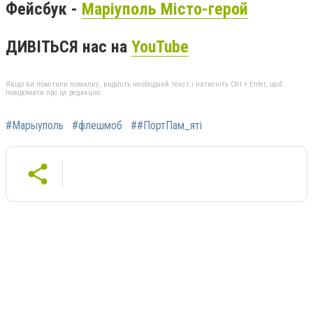
Фейсбук -
Маріуполь Місто-герой
ДИВІТЬСЯ нас на
YouTube
Якщо ви помітили помилку, виділіть необхідний текст і натисніть Ctrl + Enter, щоб
повідомити про це редакцію
#Марыуполь
#флешмоб
##ПортПам_яті