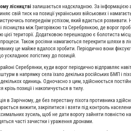
ому лісництві
залишається надскладною. За інформацією а
пиняє свій тиск на позиції українських військових і намагає
ористуючись попереднім успіхом, який вдається розвивати.
ні лісництва між Григорівкою та Серебрянкою, де ворог про
ю цієї території. Додатковою перешкодою є болотиста місце
 процеси. Також росіяни намагаються перекрити шляхи в ліс
отивнику це майже вдалося зробити. Періодично вони фіксую
що ускладнює логістику до позицій.
районі Серебрянки, куди ворог періодично відправляє навіт
штурм в напрямку села їхало декілька російських БМП і піхо
 декількох одиниць. Одночасно з цим, здійснюється постій
я крізь позиції і накопичується в тилу.
ія в Зарічному, де без перестану піхота противника здійс
арається вижити, закріпитися і взяти під контроль населени
симальних зусиль, щоб не дати ворогу зайняти повністю н
дяться часті зачистки і ураження дронами.