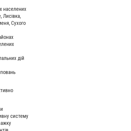
ах населених
 Лисівка,
меня, Сухого
айонах
селених
пальних дій
уповань
ктивно
ни
тивну систему
важку
нтів.