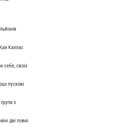
ільйонів
 Кая Каллас
и себе, своїх
рші пускові
 групи з
їні дві повні