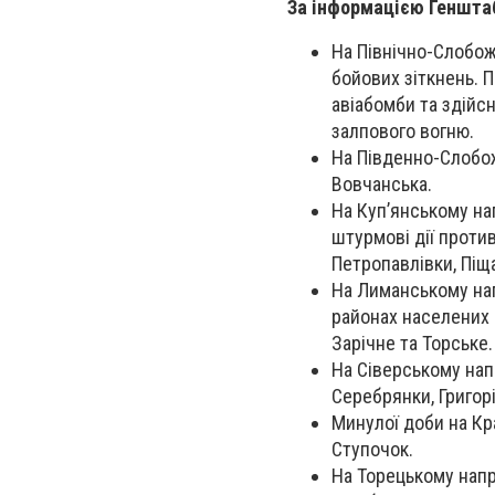
За інформацією Геншта
На Північно-Слобож
бойових зіткнень. П
авіабомби та здійс
залпового вогню.
На Південно-Слобож
Вовчанська.
На Куп’янському на
штурмові дії против
Петропавлівки, Піщ
На Лиманському нап
районах населених 
Зарічне та Торське.
На Сіверському нап
Серебрянки, Григорі
Минулої доби на Кр
Ступочок.
На Торецькому напр