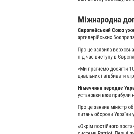
Міжнародна доп
Європейський Союз уже
артилерійських боєприпа
Про це заявила верховна
під час виступу в Європ
«Ми прагнемо досягти 100
цивільних і відбивати аг
Німеччина передає Украї
установки вже прибули н
Про це заявив міністр об
питань оборони України 
«Окрім постійного постач
системи Patriot. Перші п