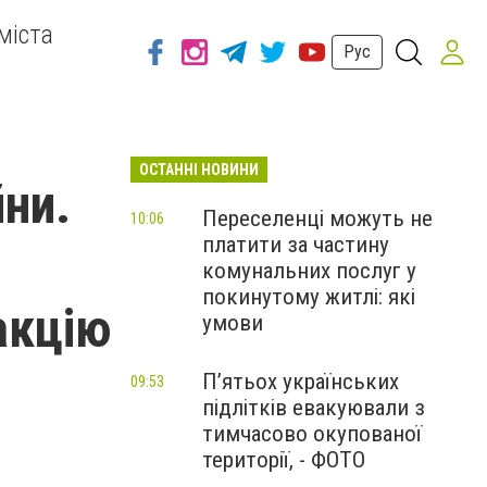
міста
Рус
ОСТАННІ НОВИНИ
ни.
Переселенці можуть не
10:06
платити за частину
комунальних послуг у
покинутому житлі: які
акцію
умови
П’ятьох українських
09:53
підлітків евакуювали з
тимчасово окупованої
території, - ФОТО