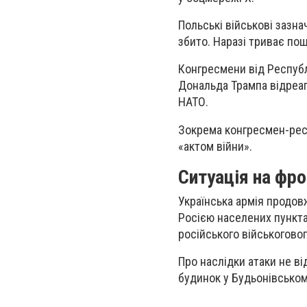
Польські військові зазна
збито. Наразі триває пош
Конгресмени від Респуб
Дональда Трампа відреа
НАТО.
Зокрема конгресмен-ре
«актом війни».
Ситуація на фро
Українська армія продов
Росією населених пунктах
російського військоговог
Про наслідки атаки не в
будинок у Будьонівськом