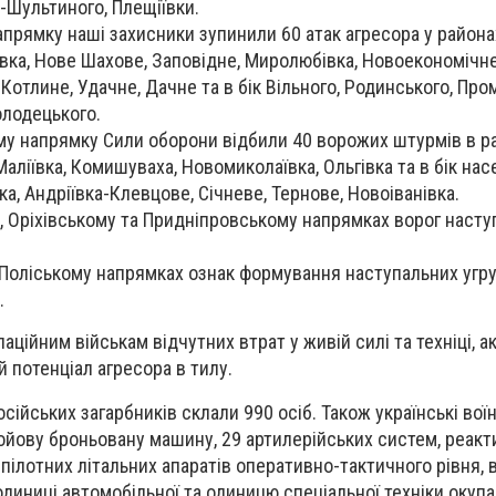
о-Шультиного, Плещіївки.
прямку наші захисники зупинили 60 атак агресора у район
вка, Нове Шахове, Заповідне, Миролюбівка, Новоекономічне,
Котлине, Удачне, Дачне та в бік Вільного, Родинського, Про
олодецького.
му напрямку Сили оборони відбили 40 ворожих штурмів в р
аліївка, Комишуваха, Новомиколаївка, Ольгівка та в бік на
івка, Андріївка-Клевцове, Січневе, Тернове, Новоіванівка.
, Оріхівському та Придніпровському напрямках ворог насту
Поліському напрямках ознак формування наступальних угр
.
аційним військам відчутних втрат у живій силі та техніці, а
 потенціал агресора в тилу.
сійських загарбників склали 990 осіб. Також українські вої
ойову броньовану машину, 29 артилерійських систем, реак
зпілотних літальних апаратів оперативно-тактичного рівня, 
диниці автомобільної та одиницю спеціальної техніки окупа