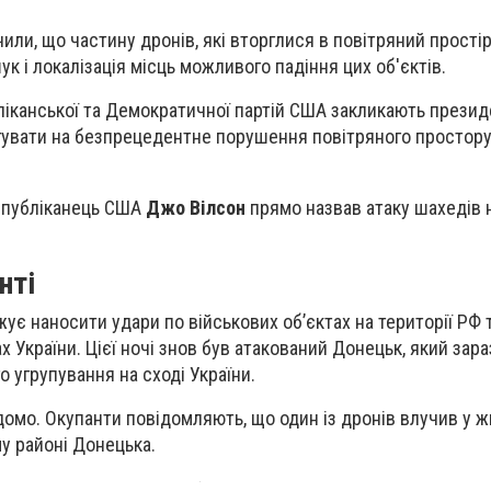
чили, що частину дронів, які вторглися в повітряний простір
ук і локалізація місць можливого падіння цих об'єктів.
ліканської та Демократичної партій США закликають прези
гувати на безпрецедентне порушення повітряного простору
спубліканець США
Джо Вілсон
прямо назвав атаку шахедів 
нті
жує наносити удари по військових об’єктах на території РФ 
 України. Цієї ночі знов був атакований Донецьк, який зар
о угрупування на сході України.
ідомо. Окупанти повідомляють, що один із дронів влучив у 
у районі Донецька.