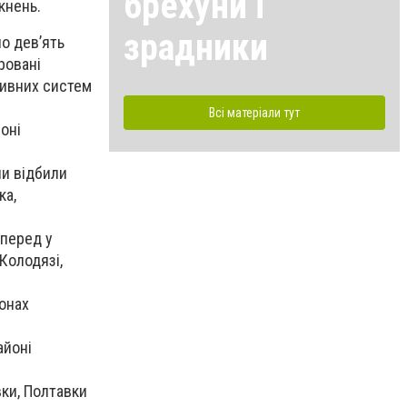
брехуни і
кнень.
зрадники
о дев’ять
ровані
тивних систем
Всі матеріали тут
оні
ни відбили
ка,
вперед у
Колодязі,
йонах
айоні
вки, Полтавки