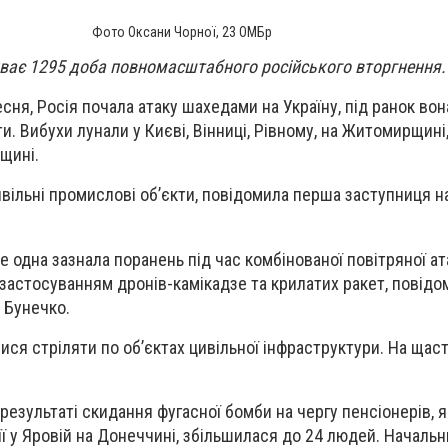
Фото Оксани Чорної, 23 ОМБр
иває 1295 доба повномасштабного російського вторгнення.
есня, Росія почала атаку шахедами на Україну, під ранок во
ти. Вибухи лунали у Києві, Вінниці, Рівному, на Житомирщині
щині.
цивільні промислові обʼєкти, повідомила перша заступниця 
 одна зазнала поранень під час комбінованої повітряної ат
 застосуванням дронів-камікадзе та крилатих ракет, повідо
 Бунечко.
ися стріляти по об’єктах цивільної інфраструктури. На щаст
в результаті скидання фугасної бомби на чергу пенсіонерів, 
ї у Яровій на Донеччині, збільшилася до 24 людей. Началь