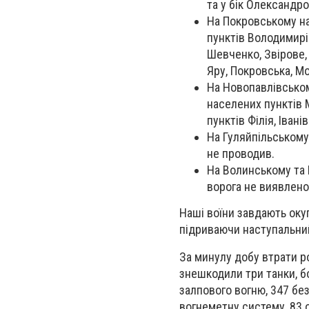
та у бік Олександр
На Покровському на
пунктів Володимирі
Шевченко, Звірове, 
Яру, Покровська, М
На Новопавлівсько
населених пунктів М
пунктів Філія, Іван
На Гуляйпільському
не проводив.
На Волинському та 
ворога не виявлено
Наші воїни завдають окуп
підриваючи наступальний
За минулу добу втрати ро
знешкодили три танки, б
залпового вогню, 347 бе
вогнеметну систему, 83 о