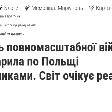
Блоги
Меморіал. Маріуполь
Карта 
ійна політика
и. Світ очікує реакцію НАТО
адійне джерело
ь повномасштабної вій
арила по Польщі
никами. Світ очікує ре