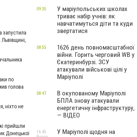
У маріупольських школах
09:35
триває набір учнів: як
навчатимуться діти та куди
звертатися
на запустила
, Львівщині,
1626 день повномасштабної
08:55
війни. Горить черговий WB у
начальника
Єкатеринбурзі. ЗСУ
атакували військові цілі у
Маріуполі
аки по
мив голова
В окупованому Маріуполі
08:47
БПЛА знову атакували
я, ніхто не
енергетичну інфраструктуру,
— ВІДЕО
які прийшли
У Маріуполі щодня на
16:45
ник Донецької
Вчора