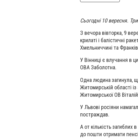
Сьогодні 10 вересня. Тр
З вечора вівторка, 9 вер
крилаті і балістичні раке
Хмельниччині та Франків
У Вінниці є влучання в 
ОВА Заболотна.
Одна людина загинула, ще
Житомирській області із
Житомирської ОВ Віталій
У Львові росіяни намагал
постраждав.
А от кількість загиблих 
до пошти отримати пенсі