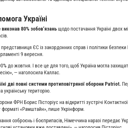
омога Україні
 виконав 80% зобов’язань
щодо постачання Україні двох м
сів.
 представниця ЄС із закордонних справ і політики безпеки
арламенті 9 вересня.
% до жовтня. І все це для того, щоб Україна могла захищат
ресію», — наголосила Каллас.
ні дві повні системи протиповітряної оборони Patriot.
Пе
а українську територію.
орони ФРН Борис Пісторіус на відкритті зустрічі Контактної
у форматі «Рамштайн», пише Укрінформ.
ання озброєнь і боєприпасів, Німеччина наразі передає Укра
ускові установки вже доставлені», — наголосив Пісторіус.