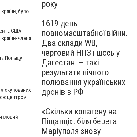
року
 країни, було
1619 день
дента США
повномасштабної війни.
 країни-члена
Два склади WB,
черговий НПЗ і щось у
на Польщу
Дагестані – такі
результати нічного
полювання українських
та окупованих
дронів в РФ
аз є центром
«Скільки колагену на
житловий
Піщанці»: біля берега
Маріуполя знову