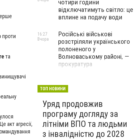
чотири години
відключатимуть світло: це
перше
вплине на подачу води
Російські військові
16:27
ю проти
Вчора
розстріляли українського
полоненого у
Волноваському районі, —
те
та
прокуратура
 винищувачі
У Маріуполі окупаційна
16:06
Вчора
адміністрація оскаржує
ТОП НОВИНИ
визнане російськими
реальну
Уряд продовжив
судами право власності на
житло
програму догляду за
булося
літніми ВПО та людьми
 акт агресії,
 командування
з інвалідністю до 2028