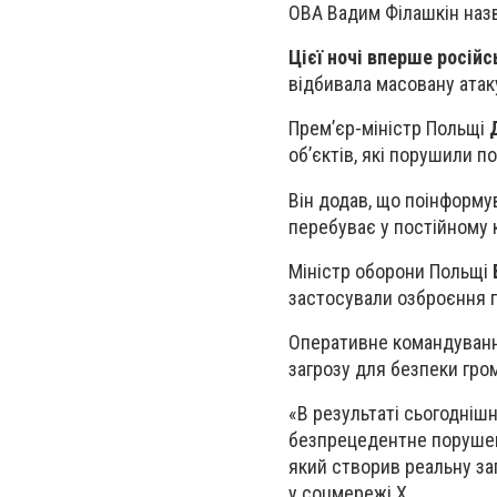
ОВА Вадим Філашкін назва
Цієї ночі вперше росій
відбивала масовану атак
Прем’єр-міністр Польщі
об’єктів, які порушили п
Він додав, що поінформу
перебуває у постійному 
Міністр оборони Польщі
застосували озброєння пр
Оперативне командування
загрозу для безпеки гро
«В результаті сьогоднішн
безпрецедентне порушенн
який створив реальну за
у соцмережі X.