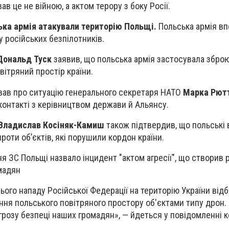
в це не війною, а актом терору з боку Росії.
ська армія атакували територію Польщі.
Польська армія в
у російських безпілотників.
Дональд Туск
заявив, що польська армія застосувала збро
овітряний простір країни.
вав про ситуацію генерального секретаря НАТО
Марка Рют
контакті з керівництвом держави й Альянсу.
Владислав Косіняк-Камиш
також підтвердив, що польські
оти об’єктів, які порушили кордон країни.
 ЗС Польщі назвало інцидент "актом агресії", що створив 
мадян
ього нападу Російської Федерації на територію України від
я польського повітряного простору об'єктами типу дрон. Це
грозу безпеці наших громадян», — йдеться у повідомленні