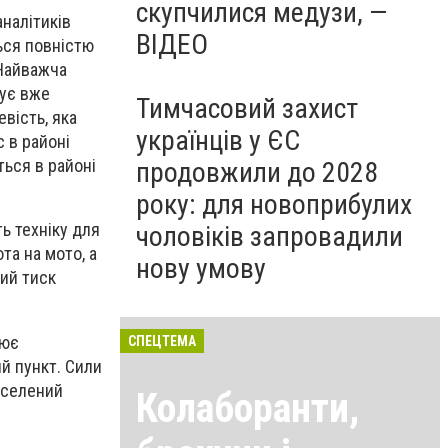
скупчилися медузи, —
налітиків
ВІДЕО
ться повністю
 Найважча
бує вже
Тимчасовий захист
вість, яка
українців у ЄС
 в районі
ться в районі
продовжили до 2028
року: для новоприбулих
ь техніку для
чоловіків запровадили
та на мото, а
нову умову
ний тиск
нює
СПЕЦТЕМА
й пункт. Сили
аселений
Колаборанти,