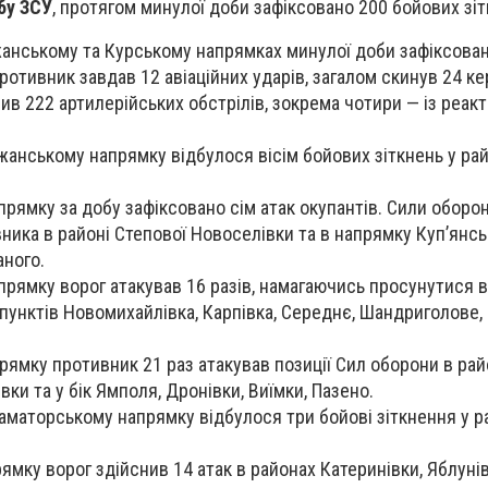
бу ЗСУ
, протягом минулої доби зафіксовано 200 бойових зіт
анському та Курському напрямках минулої доби зафіксован
ротивник завдав 12 авіаційних ударів, загалом скинув 24 ке
нив 222 артилерійських обстрілів, зокрема чотири — із реак
анському напрямку відбулося вісім бойових зіткнень у рай
прямку за добу зафіксовано сім атак окупантів. Сили оборо
ника в районі Степової Новоселівки та в напрямку Куп’янсь
аного.
рямку ворог атакував 16 разів, намагаючись просунутися 
пунктів Новомихайлівка, Карпівка, Середнє, Шандриголове, 
рямку противник 21 раз атакував позиції Сил оборони в ра
вки та у бік Ямполя, Дронівки, Виїмки, Пазено.
аматорському напрямку відбулося три бойові зіткнення у р
ямку ворог здійснив 14 атак в районах Катеринівки, Яблуні