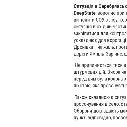
Ситуація в Серебрянськ
DeepState
, ворог не при
витіснити СОУ з лісу, к
ситуація в східній части
закріпитися для контрол
ускладнює для ворога ці
Дронівки і, на жаль, пр
дороги Ямпіль-Зарічне, 
Не припиняється тиск в 
штурмових дій. Вчора на 
перед цим була колона з
піхотою, яка просочуєтьс
Також складною є ситуац
просочування в село, ст
Оборони докладають мак
пункт, відповідно, прово