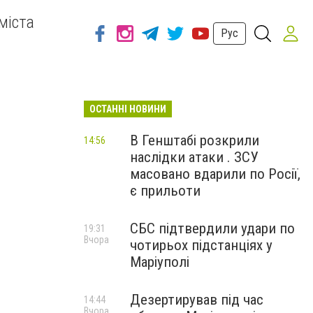
міста
Рус
ОСТАННІ НОВИНИ
В Генштабі розкрили
14:56
наслідки атаки . ЗСУ
масовано вдарили по Росії,
є прильоти
СБС підтвердили удари по
19:31
Вчора
чотирьох підстанціях у
Маріуполі
Дезертирував під час
14:44
Вчора