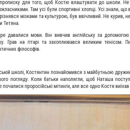
прописку для того, щоб Костю влаштувати до школи. Не 
ласниками. Там усі були спортивні хлопці. Усі знали, що в
різнявся мізками та культурою, був ввічливий. Не курив, не
и Тетяна.
ре давалися мови. Він вивчив англійську за допомогою
у. Грав на гітарі та захоплювався великим тенісом. П
нтичних філософів.
ській школі, Костянтин познайомився з майбутньою дружи
ого погляду. Коли батьки наполягли, щоб Наташа посту
 почалися проросійські мітинги, але все одно Костя виїхав