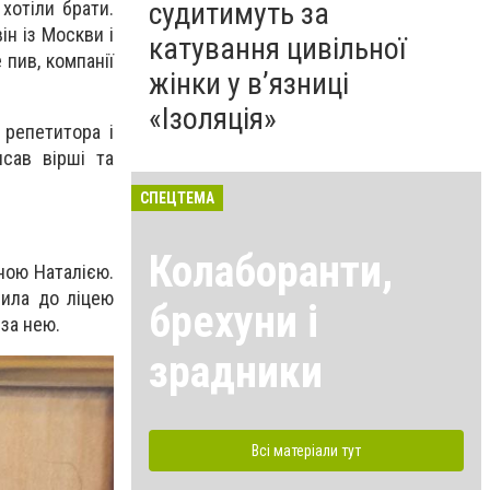
судитимуть за
хотіли брати.
ін із Москви і
катування цивільної
 пив, компанії
жінки у в’язниці
«Ізоляція»
 репетитора і
исав вірші та
СПЕЦТЕМА
Колаборанти,
ною Наталією.
пила до ліцею
брехуни і
 за нею.
зрадники
Всі матеріали тут