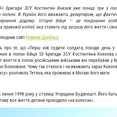
3-ї бригади ЗСУ Костянтин Князєв уже понад три з по
у полоні. В Україні його вважають дезертиром, що факти
ернення додому. Історія бійця — це поєднання особ
правової колізії, яка ставить під загрозу його життя і сво
рилюднив сайт
Новини Донбасу
.
ть про те, що «Перш ніж судити солдата, походи день у 
ання в полон бійця 53 бригади ЗСУ Костянтина Князєва 
 взяття в полон російськими військами він перебував у Ма
ні Волновахи. Чому так сталося і чи вважають зараз Князє
су» розповіла Тетяна, яка проживає в Москві його мати.
 липня 1998 року у столиці Угорщини Будапешті. Його бат
, тому все життя дитини проходило «на колесах».