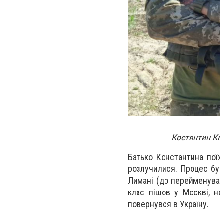
Костянтин Кн
Батько Константина пої
розлучилися. Процес бу
Лимані (до перейменуван
клас пішов у Москві, н
повернувся в Україну.