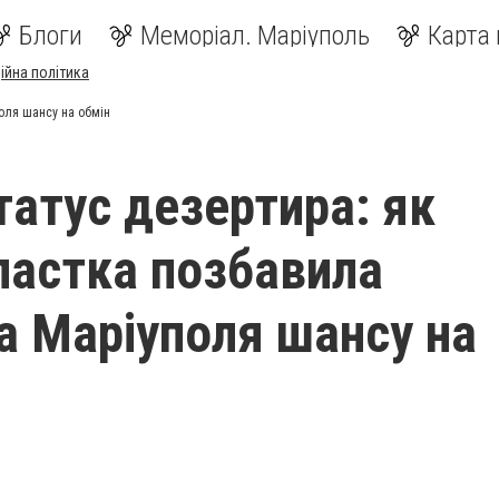
Блоги
Меморіал. Маріуполь
Карта 
ійна політика
оля шансу на обмін
татус дезертира: як
пастка позбавила
а Маріуполя шансу на