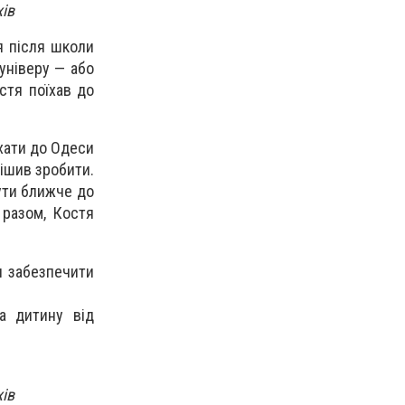
ів
я після школи
універу — або
стя поїхав до
їхати до Одеси
рішив зробити.
бути ближче до
 разом, Костя
я забезпечити
а дитину від
ів