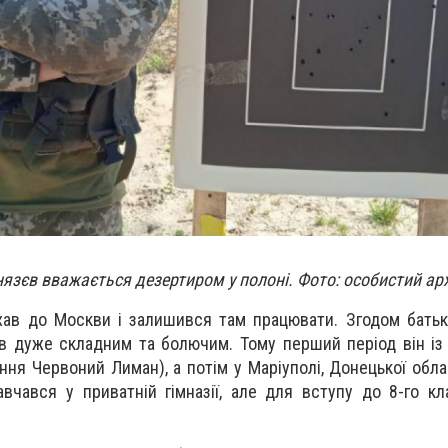
язєв вважається дезертиром у полоні. Фото: особистий арх
хав до Москви і залишився там працювати. Згодом бать
в дуже складним та болючим. Тому перший період він і
ня Червоний Лиман), а потім у Маріуполі, Донецької облас
авчався у приватній гімназії, але для вступу до 8-го кл