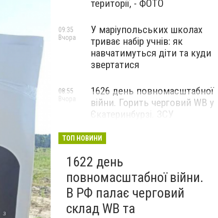
території, - ФОТО
У маріупольських школах
09:35
Вчора
триває набір учнів: як
навчатимуться діти та куди
звертатися
1626 день повномасштабної
08:55
Вчора
війни. Горить черговий WB у
Єкатеринбурзі. ЗСУ
атакували військові цілі у
Маріуполі
ТОП НОВИНИ
1622 день
повномасштабної війни.
В РФ палає черговий
склад WB та