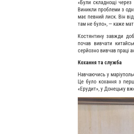
«Були складнощі через 
Виникли проблеми з однок
має певний лиск. Він від
там не було», — каже мат
Костянтину завжди доб
почав вивчати китайськ
серйозно вивчав праці а
Кохання та служба
Навчаючись у маріуполь
Це було кохання з перш
«Ерудит», у Донецьку вже