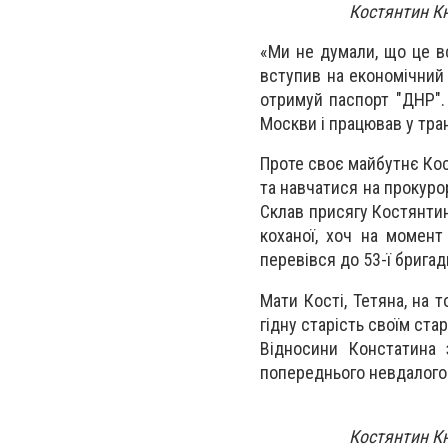
Костянтин Кн
«Ми не думали, що це в
вступив на економічний 
отримуй паспорт "ДНР".
Москви і працював у тран
Проте своє майбутнє Кос
та навчатися на прокурор
Склав присягу Костянтин
коханої, хоч на момент
перевівся до 53-ї бригад
Мати Кості, Тетяна, на
гідну старість своїм ста
Відносини Констатина 
попереднього невдалого
Костянтин Кн