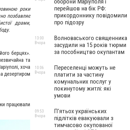
оборони Маріуполя і
перейшов на бік РФ:
ловиною роки
прикордоннику повідомили
чно позбавляє
про підозру
истої драми,
боду.
Волноваського священника
13:00
Вчора
засудили на 15 років тюрми
за пособництво окупантам
його берцях».
незвичайна та
ріуполі, хоча
Переселенці можуть не
10:06
Вчора
ва дезертиром
платити за частину
комунальних послуг у
покинутому житлі: які
умови
ьки працювали
П’ятьох українських
09:53
Вчора
підлітків евакуювали з
тимчасово окупованої