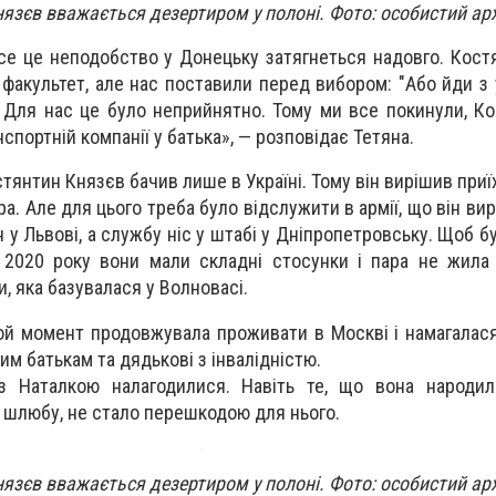
язєв вважається дезертиром у полоні. Фото: особистий арх
се це неподобство у Донецьку затягнеться надовго. Кост
факультет, але нас поставили перед вибором: "Або йди з 
 Для нас це було неприйнятно. Тому ми все покинули, Ко
спортній компанії у батька», — розповідає Тетяна.
тянтин Князєв бачив лише в Україні. Тому він вирішив при
а. Але для цього треба було відслужити в армії, що він ви
 у Львові, а службу ніс у штабі у Дніпропетровську. Щоб 
 2020 року вони мали складні стосунки і пара не жила
и, яка базувалася у Волновасі.
 той момент продовжувала проживати в Москві і намагалас
рим батькам та дядькові з інвалідністю.
з Наталкою налагодилися. Навіть те, що вона народил
 шлюбу, не стало перешкодою для нього.
язєв вважається дезертиром у полоні. Фото: особистий арх