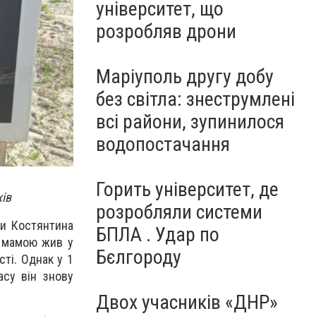
університет, що
розробляв дрони
Маріуполь другу добу
без світла: знеструмлені
всі райони, зупинилося
водопостачання
Горить університет, де
ів
розробляли системи
ки Костянтина
БПЛА . Удар по
з мамою жив у
Бєлгороду
ті. Однак у 1
асу він знову
Двох учасників «ДНР»