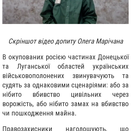
Скріншот відео допиту Олега Марічана
В окупованих росією частинах Донецької
та Луганської областей українських
військовополонених звинувачують та
судять за однаковими сценаріями: або за
нібито вбивство цивільних через
ворожість, або нібито замах на вбивство
чи пошкодження майна.
Правозахисники наголошують, що