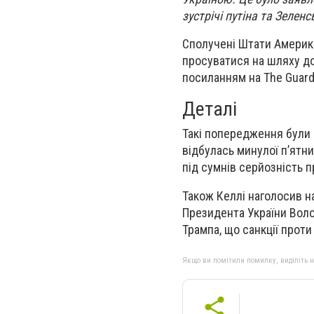
зустрічі путіна та Зеленс
Сполучені Штати Америки
просуватися на шляху до
посиланням на The Guard
Деталі
Такі попередження були 
відбулась минулої п’ятни
під сумнів серйозність 
Також Келлі наголосив на
Президента України Вол
Трампа, що санкції проти
Якщо ви помітили помилку, виділіть нео