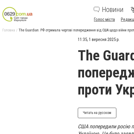
Новини
Голос міста
Редакц
Головна
The Guardian: РФ отримала чергові попередження від США щодо війни прот
11:35, 1 вересня 2025 р.
The Guar
попередж
проти Ук
Читать на русском
США попередили росію пр
Україною. Це було заявл