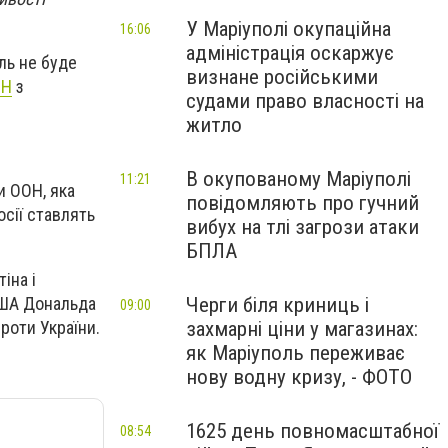
У Маріуполі окупаційна
16:06
адміністрація оскаржує
ль не буде
визнане російськими
НН
з
судами право власності на
житло
В окупованому Маріуполі
11:21
и ООН, яка
повідомляють про гучний
осії ставлять
вибух на тлі загрози атаки
БПЛА
іна і
США Дональда
Черги біля криниць і
09:00
роти України.
захмарні ціни у магазинах:
як Маріуполь переживає
нову водну кризу, - ФОТО
1625 день повномасштабної
08:54