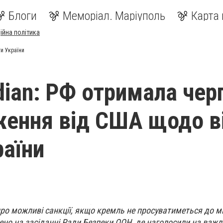
Блоги
Меморіал. Маріуполь
Карта 
ійна політика
и України
dian: РФ отримала чер
ення від США щодо в
раїни
о можливі санкції, якщо кремль не просуватиметься до м
ено на засіданні Ради Безпеки ООН, де наголосили на важл