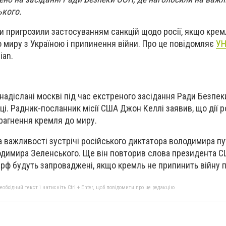
ького.
 пригрозили застосуванням санкцій щодо росії, якщо крем
 миру з Україною і припинення війни. Про це повідомляє
У
ian.
надіслані москві під час екстреного засідання Ради Безпек
ці. Радник-посланник місії США Джон Келлі заявив, що дії р
прагнення кремля до миру.
 важливості зустрічі російського диктатора володимира пут
одимира Зеленського. Ще він повторив слова президента 
 рф будуть запроваджені, якщо кремль не припинить війну п
бхідний текст і натисніть Ctrl + Enter, щоб повідомити про це редакцію