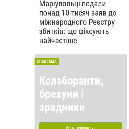
Маріупольці подали
понад 10 тисяч заяв до
міжнародного Реєстру
збитків: що фіксують
найчастіше
СПЕЦТЕМА
Колаборанти,
брехуни і
зрадники
Всі матеріали тут