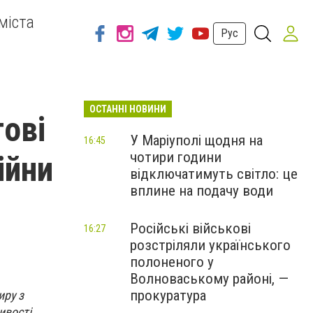
міста
Рус
ОСТАННІ НОВИНИ
гові
У Маріуполі щодня на
16:45
чотири години
ійни
відключатимуть світло: це
вплине на подачу води
Російські військові
16:27
розстріляли українського
полоненого у
Волноваському районі, —
прокуратура
иру з
ивості