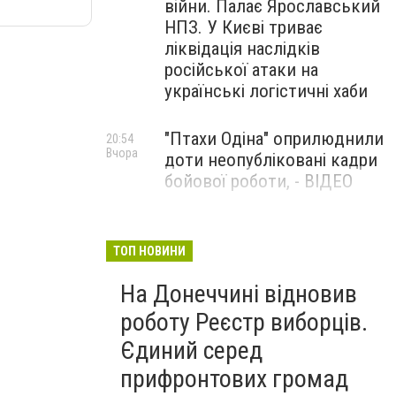
війни. Палає Ярославський
НПЗ. У Києві триває
ліквідація наслідків
російської атаки на
українські логістичні хаби
"Птахи Одіна" оприлюднили
20:54
Вчора
доти неопубліковані кадри
бойової роботи, - ВІДЕО
Маріуполець Андрій
17:15
Вчора
Бєдняков зіграє тата
ТОП НОВИНИ
Петрика П’яточкина у
На Донеччині відновив
новому українському
фільмі, - ФОТО
роботу Реєстр виборців.
Єдиний серед
прифронтових громад