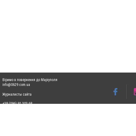
Віримо в повернення до Маріуполя
info@0629.com.ua
Журналисты сайта
+38 (096) 91 303 68
Допускається цитування матеріалів без отримання попередньої згоди 0629.com.ua за
пошукових систем гіперпосилання на цитовані статті не нижче другого абзацу в тек
Матеріали з плашками "Новини компаній", "Промо", "Партнерський матеріал", "Партнер