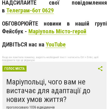
НАДСИЛАЙТЕ свої повідомлення
в
Телеграм-бот 0629
ОБГОВОРЮЙТЕ новини в нашій групі
Фейсбук -
Маріуполь Місто-герой
ДИВІТЬСЯ нас на
YouTube
Якщо ви помітили помилку, виділіть необхідний текст і натисніть Ctrl + Enter, щоб
повідомити про це редакцію
ГОЛОС МІСТА
Маріупольці, чого вам не
вистачає для адаптації до
нових умов життя?
проголосувало 1036 відвідувачів