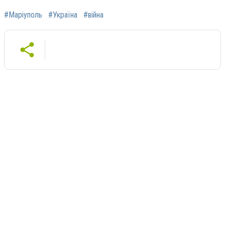
#Маріуполь
#Україна
#війна