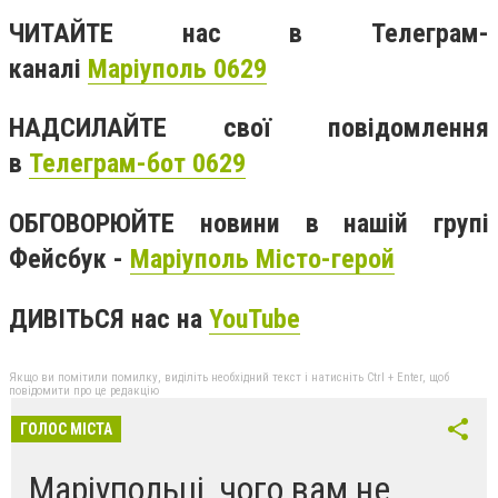
ЧИТАЙТЕ нас в Телеграм-
каналі
Маріуполь 0629
НАДСИЛАЙТЕ свої повідомлення
в
Телеграм-бот 0629
ОБГОВОРЮЙТЕ новини в нашій групі
Фейсбук -
Маріуполь Місто-герой
ДИВІТЬСЯ нас на
YouTube
Якщо ви помітили помилку, виділіть необхідний текст і натисніть Ctrl + Enter, щоб
повідомити про це редакцію
ГОЛОС МІСТА
Маріупольці, чого вам не