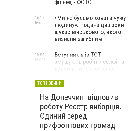
фільмі, - ФОТО
«Ми не будемо ховати чужу
16:17
Вчора
людину». Родина два роки
шукає військового, якого
визнали загиблим
Вступників із ТОТ
15:04
Вчора
змушують робити селфі та
надсилати геолокацію:
правозахисники звернулися
до МОН
ТОП НОВИНИ
На Донеччині відновив
роботу Реєстр виборців.
Єдиний серед
прифронтових громад