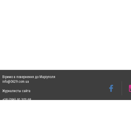
Віримо в повернення до Маріуполя
info@0629.com.ua
Журналисты сайта
+38 (096) 91 303 68
Допускається цитування матеріалів без отримання попередньої згоди 0629.com.ua за
пошукових систем гіперпосилання на цитовані статті не нижче другого абзацу в тек
Матеріали з плашками "Новини компаній", "Промо", "Партнерський матеріал", "Партнер