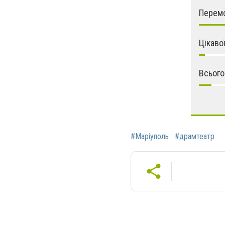
Перемо
Цікаво
Всього
#Маріуполь
#драмтеатр