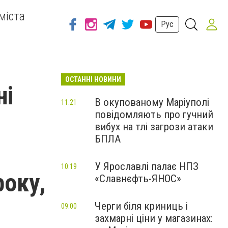
міста
Рус
ОСТАННІ НОВИНИ
ні
В окупованому Маріуполі
11:21
повідомляють про гучний
вибух на тлі загрози атаки
БПЛА
У Ярославлі палає НПЗ
10:19
року,
«Славнєфть-ЯНОС»
Черги біля криниць і
09:00
захмарні ціни у магазинах: