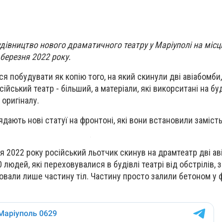
івництво нового драматичного театру у Маріуполі на місц
березня 2022 року.
я побудувати як копію того, на який скинули дві авіабомби
ійський театр - більший, а матеріали, які викорситані на буд
 оригіналу.
ядають нові статуї на фронтоні, які вони встановили заміст
я 2022 року російський льотчик скинув на драмтеатр дві ав
 людей, які переховувалися в будівлі театрі від обстрілів, 
овали лише частину тіл. Частину просто залили бетоном у 