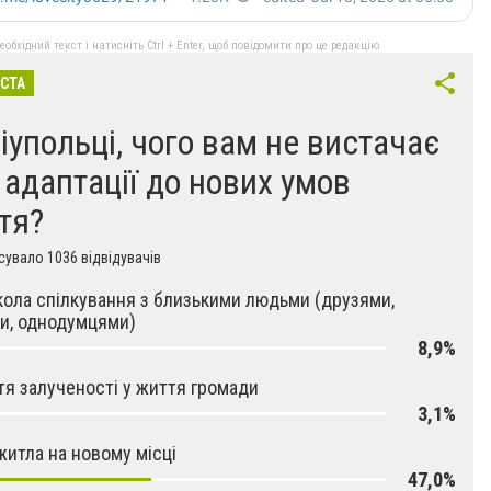
бхідний текст і натисніть Ctrl + Enter, щоб повідомити про це редакцію
ІСТА
іупольці, чого вам не вистачає
 адаптації до нових умов
тя?
увало 1036 відвідувачів
кола спілкування з близькими людьми (друзями,
и, однодумцями)
8,9%
тя залученості у життя громади
3,1%
житла на новому місці
47,0%