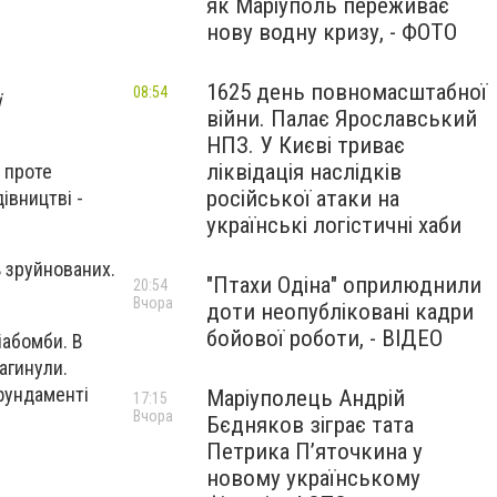
як Маріуполь переживає
нову водну кризу, - ФОТО
1625 день повномасштабної
08:54
і
війни. Палає Ярославський
НПЗ. У Києві триває
ліквідація наслідків
, проте
російської атаки на
івництві -
українські логістичні хаби
ь зруйнованих.
"Птахи Одіна" оприлюднили
20:54
Вчора
доти неопубліковані кадри
бойової роботи, - ВІДЕО
іабомби. В
загинули.
фундаменті
Маріуполець Андрій
17:15
Вчора
Бєдняков зіграє тата
Петрика П’яточкина у
новому українському