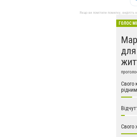
Якщо ви помітили помилку, виділіть нео
ГОЛОС М
Мар
для
жит
проголос
Свого 
рідним
Відчут
Свого 