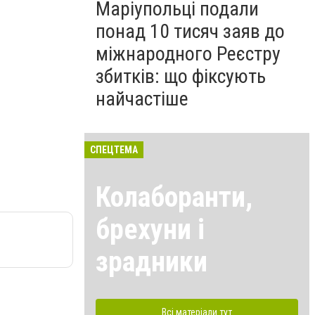
Маріупольці подали
понад 10 тисяч заяв до
міжнародного Реєстру
збитків: що фіксують
найчастіше
СПЕЦТЕМА
Колаборанти,
брехуни і
зрадники
Всі матеріали тут