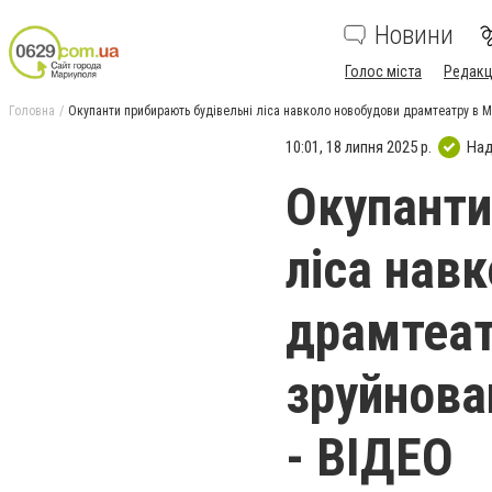
Новини
Голос міста
Редакц
Головна
Окупанти прибирають будівельні ліса навколо новобудови драмтеатру в Ма
10:01, 18 липня 2025 р.
Над
Окупанти
ліса нав
драмтеат
зруйнова
- ВІДЕО