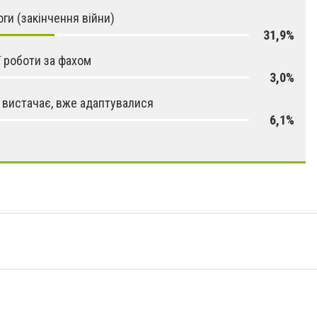
ги (закінчення війни)
31,9%
ї роботи за фахом
3,0%
 вистачає, вже адаптувалися
6,1%