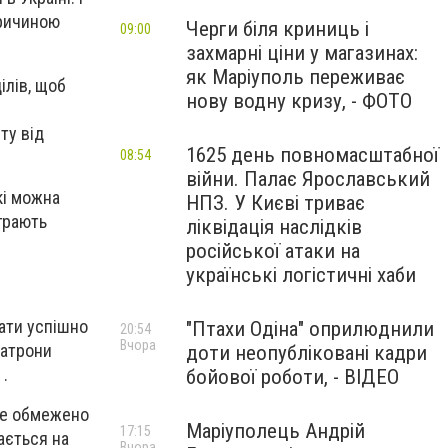
причиною
Черги біля криниць і
09:00
захмарні ціни у магазинах:
як Маріуполь переживає
ілів, щоб
нову водну кризу, - ФОТО
ту від
1625 день повномасштабної
08:54
війни. Палає Ярославський
кі можна
НПЗ. У Києві триває
іграють
ліквідація наслідків
російської атаки на
українські логістичні хаби
дати успішно
"Птахи Одіна" оприлюднили
20:54
Вчора
патрони
доти неопубліковані кадри
 .
бойової роботи, - ВІДЕО
вже обмежено
Маріуполець Андрій
17:15
ається на
Вчора