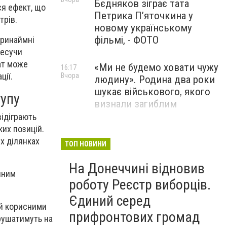
Бєдняков зіграє тата
ся ефект, що
Петрика П’яточкина у
трів.
новому українському
фільмі, - ФОТО
принаймні
несучи
ат може
«Ми не будемо ховати чужу
16:17
ції.
Вчора
людину». Родина два роки
шукає військового, якого
тупу
визнали загиблим
відіграють
ких позицій.
Вступників із ТОТ
15:04
Вчора
х ділянках
змушують робити селфі та
ТОП НОВИНИ
надсилати геолокацію:
На Донеччині відновив
правозахисники звернулися
пним
до МОН
роботу Реєстр виборців.
Єдиний серед
ай корисними
прифронтових громад
ирушатимуть на