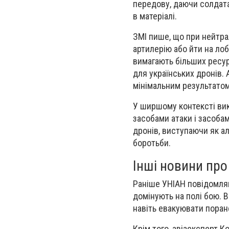
передову, даючи солдата
в матеріалі.
ЗМІ пише, що при нейтра
артилерію або йти на лоб
вимагають більших ресур
для українських дронів.
мінімальним результатом
У ширшому контексті вик
засобами атаки і засоба
дронів, виступаючи як 
боротьби.
Інші новини про 
Раніше УНІАН повідомляв,
домінують на полі бою. 
навіть евакуювати поран
Крім того, авіаексперт К