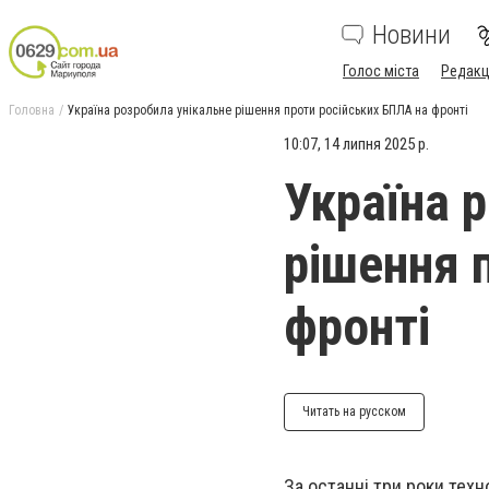
Новини
Голос міста
Редакц
Головна
Україна розробила унікальне рішення проти російських БПЛА на фронті
10:07, 14 липня 2025 р.
Україна 
рішення 
фронті
Читать на русском
За останні три роки техно