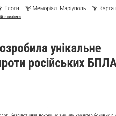
Блоги
Меморіал. Маріуполь
Карта 
ійна політика
розробила унікальне
проти російських БПЛА
логії безпілотників докорінно змінили характер бойових дій 