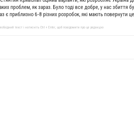
ких проблем, як зараз. Було тоді все добре, у нас збиття б
раз є приблизно 6-8 різних розробок, які мають повернути ц
бхідний текст і натисніть Ctrl + Enter, щоб повідомити про це редакцію