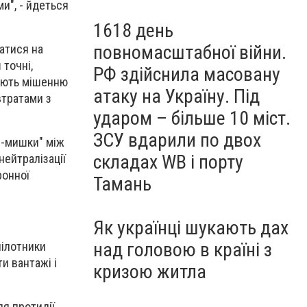
и", - йдеться
1618 день
повномасштабної війни.
атися на
 точні,
РФ здійснила масовану
тають мішенню
атаку на Україну. Під
втратами з
ударом – більше 10 міст.
ЗСУ вдарили по двох
и-мишки" між
складах WB і порту
нейтралізації
ронної
Тамань
Як українці шукають дах
над головою в країні з
пілотники
и вантажі і
кризою житла
ля протидії