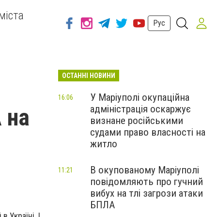
міста
Рус
ОСТАННІ НОВИНИ
У Маріуполі окупаційна
16:06
адміністрація оскаржує
 на
визнане російськими
судами право власності на
житло
В окупованому Маріуполі
11:21
повідомляють про гучний
вибух на тлі загрози атаки
БПЛА
в Україні. І