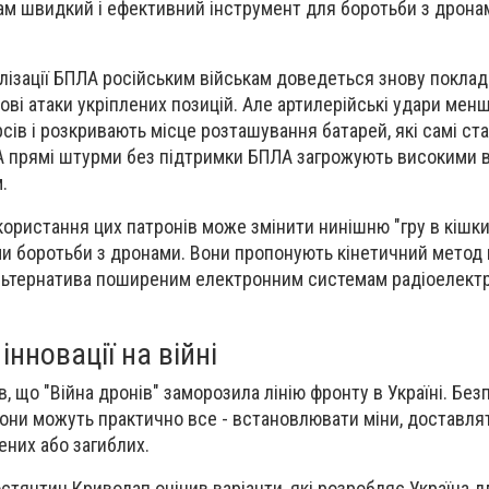
м швидкий і ефективний інструмент для боротьби з дронам
лізації БПЛА російським військам доведеться знову поклад
ові атаки укріплених позицій. Але артилерійські удари менш
сів і розкривають місце розташування батарей, які самі с
 А прямі штурми без підтримки БПЛА загрожують високими 
.
ористання цих патронів може змінити нинішню "гру в кішк
ми боротьби з дронами. Вони пропонують кінетичний метод 
альтернатива поширеним електронним системам радіоелект
інновації на війні
 що "Війна дронів" заморозила лінію фронту в Україні. Без
Вони можуть практично все - встановлювати міни, доставлят
ених або загиблих.
остянтин Криволап оцінив варіанти, які розробляє Україна д