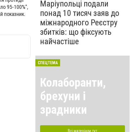
Маріупольці подали
уло 95-100%",
понад 10 тисяч заяв до
ей показник.
міжнародного Реєстру
збитків: що фіксують
найчастіше
СПЕЦТЕМА
Колаборанти,
брехуни і
зрадники
Всі матеріали тут