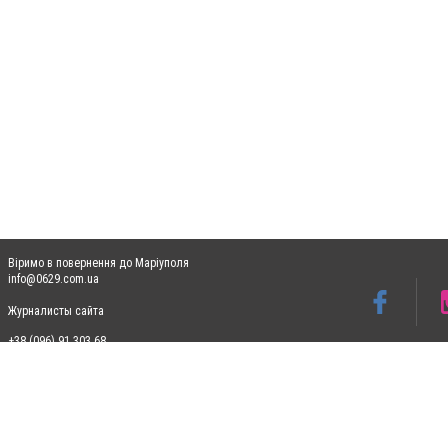
Віримо в повернення до Маріуполя
info@0629.com.ua
Журналисты сайта
+38 (096) 91 303 68
Допускається цитування матеріалів без отримання попередньої згоди 0629.com.ua за
пошукових систем гіперпосилання на цитовані статті не нижче другого абзацу в тек
Матеріали з плашками "Новини компаній", "Промо", "Партнерський матеріал", "Партнер