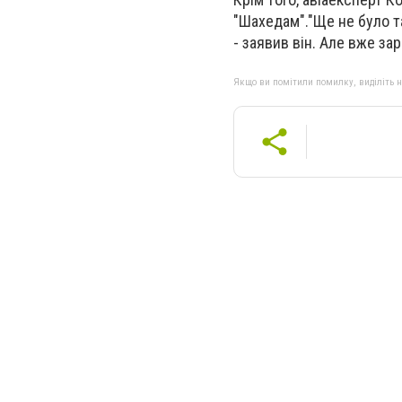
"Шахедам"."Ще не було та
- заявив він. Але вже за
Якщо ви помітили помилку, виділіть нео