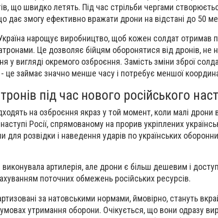
ів, що швидко летять. Під час стрільби чергами створюєть
що дає змогу ефективно вражати дрони на відстані до 50 ме
, Україна нарощує виробництво, щоб кожен солдат отримав 
патронами. Це дозволяє бійцям оборонятися від дронів, не 
я у вигляді окремого озброєння. Замість зміни зброї солд
 - це займає значно менше часу і потребує меншої координа
тронів під час нового російського нас
дходять на озброєння якраз у той момент, коли малі дрони 
наступі Росії, спрямованому на прорив укріплених українсь
и для розвідки і наведення ударів по українських оборонни
 виконувала артилерія, але дрони є більш дешевим і досту
рахуванням поточних обмежень російських ресурсів.
артизовані за натовськими нормами, ймовірно, стануть вкр
в умовах утримання оборони. Очікується, що вони одразу в