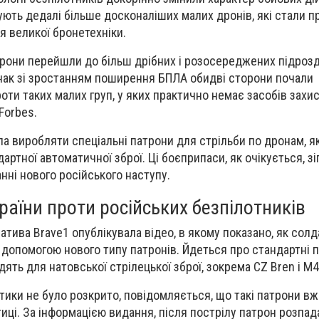
вують дедалі більше досконаліших малих дронів, які стали 
я великої бронетехніки.
орони перейшли до більш дрібних і розосереджених підрозд
нак зі зростанням поширення БПЛА обидві сторони почали
оти таких малих груп, у яких практично немає засобів захис
Forbes.
ла виробляти спеціальні патрони для стрільби по дронам, я
артної автоматичної зброї. Ці боєприпаси, як очікується, з
нні нового російського наступу.
раїни проти російських безпілотників
іатива Brave1 опублікувала відео, в якому показано, як сол
допомогою нового типу патронів. Йдеться про стандартні 
одять для натовської стрілецької зброї, зокрема CZ Bren і M4
стики не було розкрито, повідомляється, що такі патрони 
иці. За інформацією видання, після пострілу патрон розпад