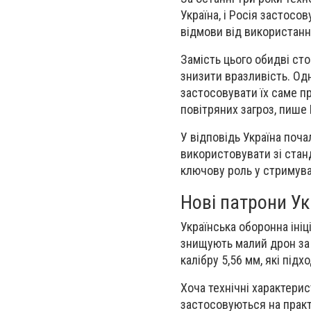
Україна, і Росія застосо
відмови від використанн
Замість цього обидві ст
знизити вразливість. Од
застосовувати їх саме пр
повітряних загроз, пише 
У відповідь Україна поча
використовувати зі станд
ключову роль у стримува
Нові патрони Ук
Українська оборонна ініц
знищують малий дрон за 
калібру 5,56 мм, які підх
Хоча технічні характери
застосовуються на практ