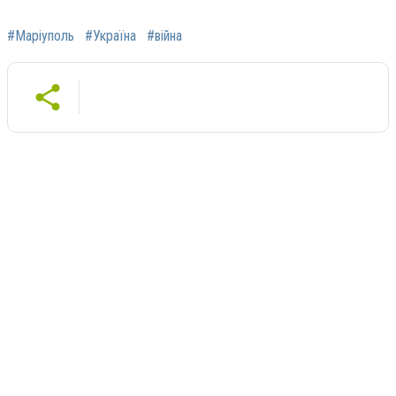
#Маріуполь
#Україна
#війна