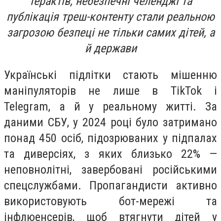
терактів, небезпечні челенджі та
публікація треш-контенту стали реальною
загрозою безпеці не тільки самих дітей, а
й держави
Українські підлітки стають мішенню
маніпуляторів не лише в TikTok і
Telegram, а й у реальному житті. За
даними СБУ, у 2024 році було затримано
понад 450 осіб, підозрюваних у підпалах
та диверсіях, з яких близько 22% —
неповнолітні, завербовані російськими
спецслужбами. Пропагандисти активно
використовують бот-мережі та
інфлюенсерів, щоб втягнути дітей у