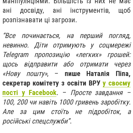
маніпуляціями. Більшість із них не має
ані досвіду, ані інструментів, щоб
розпізнавати ці загрози.
“Все починається, на перший погляд,
невинно. Діти отримують у соцмережі
Telegram пропозицію «легких» грошей:
щось відправити або отримати через
«Нову пошту»
, –
пише Наталія Піпа,
секретар комітету з освіти ВРУ
у своєму
пості у Facebook
. –
Просте завдання –
100, 200 чи навіть 1000 гривень заробітку.
Але за цим стоїть не підробіток, а
російські спецслужби”
.