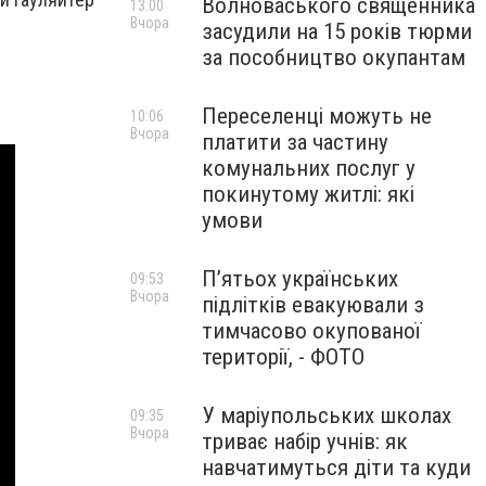
Волноваського священника
13:00
Вчора
засудили на 15 років тюрми
за пособництво окупантам
Переселенці можуть не
10:06
Вчора
платити за частину
комунальних послуг у
покинутому житлі: які
умови
П’ятьох українських
09:53
Вчора
підлітків евакуювали з
тимчасово окупованої
території, - ФОТО
У маріупольських школах
09:35
Вчора
триває набір учнів: як
навчатимуться діти та куди