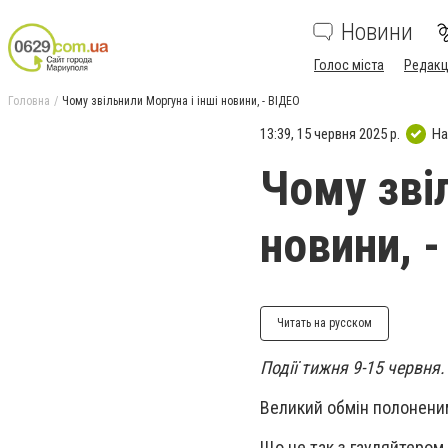
Новини
Голос міста
Редакц
Головна
Чому звільнили Моргуна і інші новини, - ВІДЕО
13:39, 15 червня 2025 р.
На
Чому звіл
новини, 
Читать на русском
Події тижня 9-15 червня.
Великий обмін полоненим
Що не так з гауляйтером