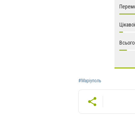
Перемо
Цікаво
Всього
#Маріуполь