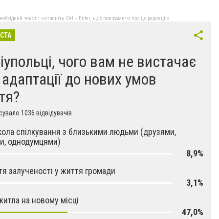
бхідний текст і натисніть Ctrl + Enter, щоб повідомити про це редакцію
ІСТА
іупольці, чого вам не вистачає
 адаптації до нових умов
тя?
увало 1036 відвідувачів
кола спілкування з близькими людьми (друзями,
и, однодумцями)
8,9%
тя залученості у життя громади
3,1%
житла на новому місці
47,0%