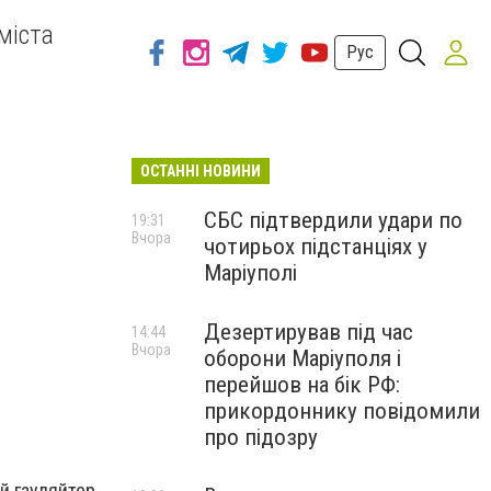
міста
Рус
ОСТАННІ НОВИНИ
СБС підтвердили удари по
19:31
Вчора
чотирьох підстанціях у
Маріуполі
Дезертирував під час
14:44
Вчора
оборони Маріуполя і
перейшов на бік РФ:
прикордоннику повідомили
про підозру
ий гауляйтер