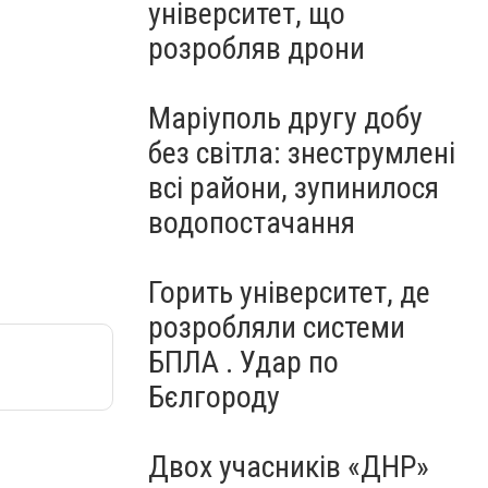
університет, що
розробляв дрони
Маріуполь другу добу
без світла: знеструмлені
всі райони, зупинилося
водопостачання
Горить університет, де
розробляли системи
БПЛА . Удар по
Бєлгороду
Двох учасників «ДНР»