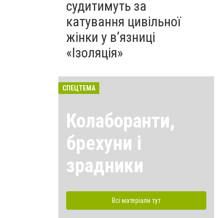
судитимуть за
катування цивільної
жінки у в’язниці
«Ізоляція»
СПЕЦТЕМА
Колаборанти,
брехуни і
зрадники
Всі матеріали тут