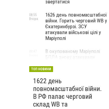
звертатися
1626 день повномасштабної
08:55
Вчора
війни. Горить черговий WB у
Єкатеринбурзі. ЗСУ
атакували військові цілі у
Маріуполі
В окупованому Маріуполі
08:47
Вчора
БПЛА знову атакували
енергетичну інфраструктуру,
— ВІДЕО
ТОП НОВИНИ
1622 день
повномасштабної війни.
В РФ палає черговий
склад WB та