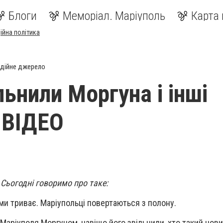
Блоги
Меморіал. Маріуполь
Карта 
ійна політика
дійне джерело
ьнили Моргуна і інші
- ВІДЕО
 Сьогодні говоримо про таке:
и триває. Маріупольці повертаються з полону.
 Маріуполя Моргуном, навіщо його звільнили, хто такий нов