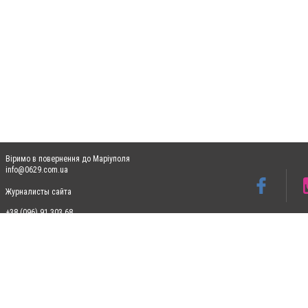
Віримо в повернення до Маріуполя
info@0629.com.ua
Журналисты сайта
+38 (096) 91 303 68
Допускається цитування матеріалів без отримання попередньої згоди 0629.com.ua за
пошукових систем гіперпосилання на цитовані статті не нижче другого абзацу в тек
Матеріали з плашками "Новини компаній", "Промо", "Партнерський матеріал", "Партнер
Реклама на сайті
Ф