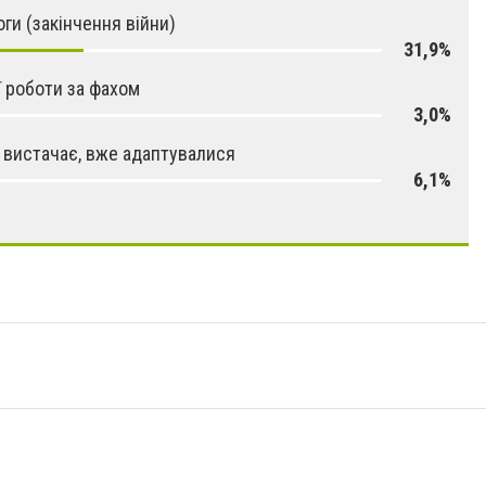
ги (закінчення війни)
31,9%
ї роботи за фахом
3,0%
 вистачає, вже адаптувалися
6,1%