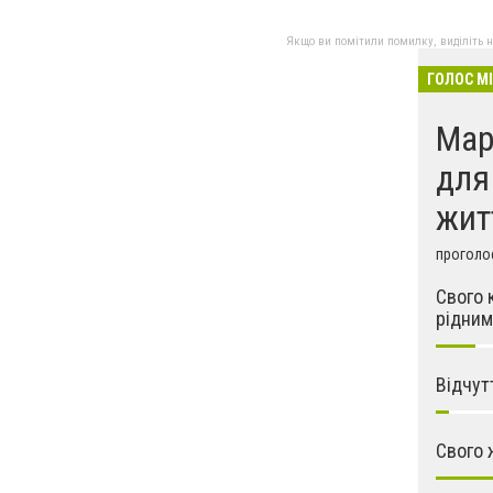
Якщо ви помітили помилку, виділіть нео
ГОЛОС М
Мар
для
жит
проголос
Свого 
рідним
Відчут
Свого 